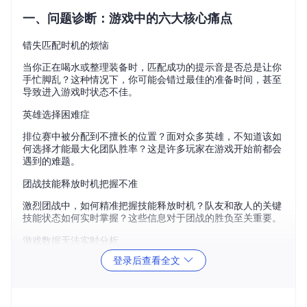
一、问题诊断：游戏中的六大核心痛点
错失匹配时机的烦恼
当你正在喝水或整理装备时，匹配成功的提示音是否总是让你
手忙脚乱？这种情况下，你可能会错过最佳的准备时间，甚至
导致进入游戏时状态不佳。
英雄选择困难症
排位赛中被分配到不擅长的位置？面对众多英雄，不知道该如
何选择才能最大化团队胜率？这是许多玩家在游戏开始前都会
遇到的难题。
团战技能释放时机把握不准
激烈团战中，如何精准把握技能释放时机？队友和敌人的关键
技能状态如何实时掌握？这些信息对于团战的胜负至关重要。
游戏数据无法实时分析
登录后查看全文
还在赛后翻查战绩网站？无法在游戏过程中实时获取关键数
据，如动态段位走势、英雄熟练度、对局关键事件时间轴等，
影响及时调整游戏策略。