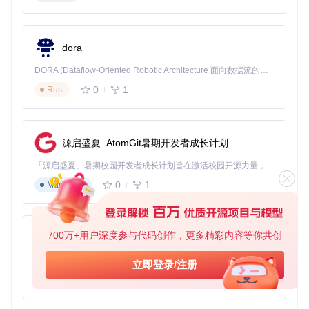
练习新英雄的玩家，还支持"尝试新英雄"模式。适用场景：所
有玩家，特别是在排位赛中希望提高胜率或练习新英雄的玩
家。
dora
技能冷却计时系统
DORA (Dataflow-Oriented Robotic Architecture 面向数据流的机器人架构) 是为 AI 与具身智能机器人打造的高性能开发框架，以数据流范式重构开发逻辑，原生支持分布式部署与端边云协同 —— 无需复杂适配，即可实现一体端到端具身大小脑、VLA等模型部署，无缝衔接感知、推理、控制全链路，让 AI 能力与机器人动作深度融合。 依托 Rust 内核与零拷贝通信技术，它将具身大小脑、VLA等模型推理、多模态数据融合延迟压缩至微秒级，同时兼容 ROS2 生态与国产 AI 芯片，彻底降低具身智能机器人的开发门槛，让分布式部署下的 AI 赋能创新更高效、更灵活。
在屏幕边缘显示队友和敌人的关键技能状态，帮助你在团战中
精准把握技能释放时机。适用场景：辅助玩家和打野玩家，需
0
1
Rust
要精准配合的游戏阶段。
实时数据分析系统
源启盛夏_AtomGit暑期开发者成长计划
自动收集并可视化展示关键游戏数据，包括动态段位走势图
表、英雄熟练度热力图、对局关键事件时间轴、队友/对手历史
「源启盛夏」暑期校园开发者成长计划旨在激活校园开源力量，通过积分激励、认证扶持、资源倾斜等形式，引导高校组织和开发者完成「入驻 — 建项目 — 做贡献 — 获认证 — 得资源」的完整闭环。无论你是想带领社团入驻平台的组织者，还是希望用代码贡献证明自己的开发者，都能在这里找到属于你的成长路径。
表现对比分析等。适用场景：所有玩家，尤其是希望通过数据
分析提升游戏水平的玩家。
0
1
Markdown
界面主题切换系统
支持深色/浅色主题切换，还可调整透明度和窗口圆角，以适应
700万+用户深度参与代码创作，更多精彩内容等你共创
py-xiaozhi
不同的光线环境。适用场景：所有玩家，根据使用环境的光线
条件进行切换。
基于Python的Xiaozhi AI，适用于想要完整Xiaozhi体验而无需拥有专用硬件的用户。
立即登录/注册
快捷键自定义系统
0
1
Python
允许为所有常用功能分配自定义快捷键，提高操作效率。适用
场景：所有玩家，尤其是追求操作便捷性的玩家。