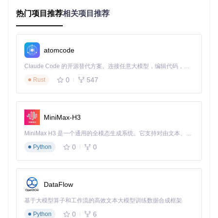
界面主题不符合使用环境
热门项目推荐
相关项目推荐
千篇一律的工具界面，在不同的光线环境下使用体验不佳。明
亮环境下需要浅色主题，低光环境下则需要深色主题来保护视
力。
atomcode
快捷键操作不便捷
常用功能没有合适的快捷键，导致操作效率低下，无法快速调
Claude Code 的开源替代方案。连接任意大模型，编辑代码，运行命令，自动验证 — 全自动执行。用 Rust 构建，极致性能。 ｜ An open-source alternative to Claude Code. Connect any LLM, edit code, run commands, and verify changes — autonomously. Built in Rust for speed. Get Started
用所需功能。
0
547
Rust
二、解决方案：六大功能模块全方位提升游戏体
验
MiniMax-H3
智能匹配响应系统
MiniMax H3 是一个通用的全模态生成系统。它支持对由文本、图像、视频和音频组成的多模态上下文进行统一理解，并能生成分辨率高达 2K、时长可达 15 秒的带原生立体声音频的视频。得益于面向任务泛化的系统设计，H3 在预训练阶段就已具备广泛的多模态上下文理解与生成能力，能够出色地执行复杂的多模态指令。
这是一个能够自动检测游戏匹配状态的功能。当匹配成功时，
0
0
Python
它会发出柔和提醒，并可自定义0-10秒的响应延迟，让你有充
足的时间准备进入游戏。适用场景：所有玩家，尤其是经常在
匹配等待时处理其他事情的玩家。
DataFlow
英雄智能选角系统
基于大模型算子和工作流的高效文本大模型训练数据合成框架
提前预设位置优先级和英雄偏好，进入选人阶段时，系统会根
据你的设置自动推荐最优选择，并支持一键秒选功能。对于想
0
6
Python