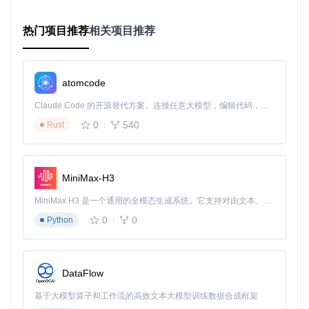
APK Installer的出现，为Windows用户提供了一种全新的安卓
应用运行方案。它不依赖传统的模拟器技术，而是通过解析AP
热门项目推荐
相关项目推荐
K文件并在Windows系统中直接构建运行环境，实现了资源占
用的最小化。
系统兼容性检查
atomcode
在开始使用APK Installer之前，我们需要确保系统满足以下要
求：
Claude Code 的开源替代方案。连接任意大模型，编辑代码，运行命令，自动验证 — 全自动执行。用 Rust 构建，极致性能。 ｜ An open-source alternative to Claude Code. Connect any LLM, edit code, run commands, and verify changes — autonomously. Built in Rust for speed. Get Started
0
540
Rust
操作系统：Windows 10 Build 17763或更高版本
架构支持：x86、x64、ARM64
存储空间：至少400MB可用空间
权限要求：管理员权限（部分安装场景需要）
MiniMax-H3
获取项目源码
MiniMax H3 是一个通用的全模态生成系统。它支持对由文本、图像、视频和音频组成的多模态上下文进行统一理解，并能生成分辨率高达 2K、时长可达 15 秒的带原生立体声音频的视频。得益于面向任务泛化的系统设计，H3 在预训练阶段就已具备广泛的多模态上下文理解与生成能力，能够出色地执行复杂的多模态指令。
要开始使用APK Installer，首先需要从官方仓库获取项目源
码：
0
0
Python
git 
clone
技术原理简析
DataFlow
APK Installer的核心技术在于其独特的APK解析与转换机制。
基于大模型算子和工作流的高效文本大模型训练数据合成框架
它通过解析APK文件中的AndroidManifest.xml和资源文件，提