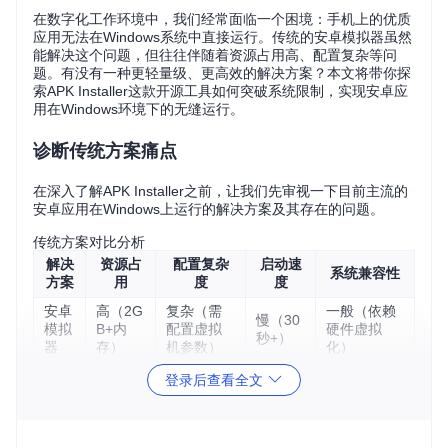
在数字化工作环境中，我们经常面临一个困境：手机上的优质
应用无法在Windows系统中直接运行。传统的安卓模拟器虽然
能解决这个问题，但往往伴随着资源占用高、配置复杂等问
题。有没有一种更轻量级、更高效的解决方案？本文将带你探
索APK Installer这款开源工具如何突破系统限制，实现安卓应
用在Windows环境下的无缝运行。
诊断传统方案痛点
在深入了解APK Installer之前，让我们先审视一下目前主流的
安卓应用在Windows上运行的解决方案及其存在的问题。
传统方案对比分析
解决
资源占
配置复杂
启动速
系统兼容性
方案
用
度
度
安卓
高（2G
复杂（需
一般（依赖
慢（30
模拟
B+内
配置虚拟
硬件虚拟
秒+）
器
存）
机参数）
化）
云手
中（网
中（依
登录后查看全文
机服
络带宽
简单
赖网络
较好
务
依赖）
状况）
双系