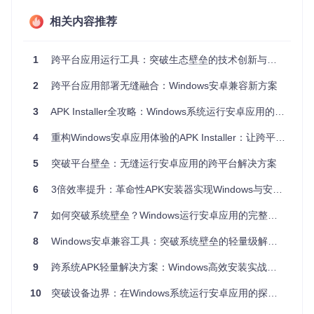
统/
极高
复杂
慢
好
虚拟
相关内容推荐
机
简单（无
优秀（支持
低（<2
APK
1
跨平台应用运行工具：突破生态壁垒的技术创新与实践指南
快（5
需额外配
Win10/11全
Insta
00MB
秒内）
ller
内存）
置）
架构）
2
跨平台应用部署无缝融合：Windows安卓兼容新方案
传统方案中，安卓模拟器是最常用的选择，但它本质上是在Wi
3
APK Installer全攻略：Windows系统运行安卓应用的革新方案
ndows系统中运行一个完整的安卓操作系统，这就导致了大量
的资源消耗。即便是配置较高的电脑，运行模拟器时也常常出
4
重构Windows安卓应用体验的APK Installer：让跨平台不再是技术壁垒
现卡顿现象。而云手机服务则受限于网络状况，延迟问题难以
解决。
5
突破平台壁垒：无缝运行安卓应用的跨平台解决方案
核心技术瓶颈
6
3倍效率提升：革命性APK安装器实现Windows与安卓应用无缝融合
传统方案之所以存在这些问题，核心原因在于它们都试图在Wi
ndows系统中"模拟"一个完整的安卓环境。这种方式不仅资源
7
如何突破系统壁垒？Windows运行安卓应用的完整方案
消耗大，还存在系统调用转换的效率损失。APK Installer采用
了完全不同的技术路径，通过直接解析APK文件结构，将安卓
8
Windows安卓兼容工具：突破系统壁垒的轻量级解决方案
应用的核心组件转换为Windows可执行格式，从而避免了完整
模拟系统的开销。
9
跨系统APK轻量解决方案：Windows高效安装实战指南与避坑技巧
10
突破设备边界：在Windows系统运行安卓应用的探索之旅
构建轻量级安卓运行环境