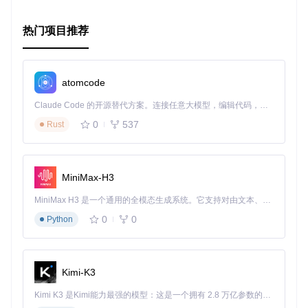
要了解更多详情，可以访问项目
GitHub页面
，那里有详细的规
则说明和示例，以供参考。
热门项目推荐
atomcode
Claude Code 的开源替代方案。连接任意大模型，编辑代码，运行命令，自动验证 — 全自动执行。用 Rust 构建，极致性能。 ｜ An open-source alternative to Claude Code. Connect any LLM, edit code, run commands, and verify changes — autonomously. Built in Rust for speed. Get Started
0
537
Rust
MiniMax-H3
MiniMax H3 是一个通用的全模态生成系统。它支持对由文本、图像、视频和音频组成的多模态上下文进行统一理解，并能生成分辨率高达 2K、时长可达 15 秒的带原生立体声音频的视频。得益于面向任务泛化的系统设计，H3 在预训练阶段就已具备广泛的多模态上下文理解与生成能力，能够出色地执行复杂的多模态指令。
0
0
Python
Kimi-K3
Kimi K3 是Kimi能力最强的模型：这是一个拥有 2.8 万亿参数的混合专家（MoE）模型，具备原生视觉理解能力，并支持 100 万 token 的上下文窗口。