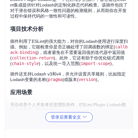
nt集成提供针对Lodash的定制化静态代码检查。该插件包括了
对于潜在错误和风格一致性问题的检测规则，从而助你在开发
过程中保持代码的一致性和可读性。
项目技术分析
插件利用了ESLint的强大能力，对你的Lodash使用进行深度扫
描。例如，它能检查你是否正确处理了回调函数的绑定(
callb
ack-binding
)，或者避免在不需要返回值的迭代器中返回值
(
collection-return
)。此外，它还有助于你优化链式调用
(
chain-style
)，以及统一导入范围(
import-scope
)。
插件还支持Lodash v3和v4，并允许设置共享规则，比如指定
Lodash变量的名称(
pragma
)或版本(
version
)。
应用场景
无论你是个人开发者还是团队协作，ESLint-Plugin-Lodash都
能大显身手。它可以用于：
登录后查看全文
自动化错误检测
：自动发现可能的编程错误，如未使用的
参数(
no-extra-args
)或不正确的链式调用(
unwrap
)。
代码风格一致性
：统一团队的编码风格，例如链式调用的