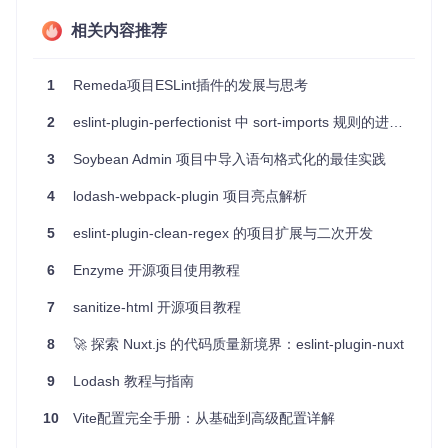
方式(
chain-style
)和集合方法的排序(
collection-ord
ering
)。
相关内容推荐
性能优化
：推荐使用性能更好的Lodash方法，比如
_.fla
tMap
替代连续的
map
和
flatten
。
1
Remeda项目ESLint插件的发展与思考
项目特点
2
eslint-plugin-perfectionist 中 sort-imports 规则的进阶配置指南
全面覆盖
：涵盖了从错误预防到风格约定的多种规则，助力
3
Soybean Admin 项目中导入语句格式化的最佳实践
打造高质量代码。
易于配置
：提供预设的推荐配置，使快速启用变得简单。
4
lodash-webpack-plugin 项目亮点解析
兼容性好
：支持Lodash v3和v4，还能适配不同的导入策
略。
5
eslint-plugin-clean-regex 的项目扩展与二次开发
可修复
：部分规则提供了代码修复功能，一键解决常见问
6
题。
Enzyme 开源项目使用教程
持续更新
：活跃的社区保证了项目的维护和新特性的添加。
7
sanitize-html 开源项目教程
结论
8
🚀 探索 Nuxt.js 的代码质量新境界：eslint-plugin-nuxt
如果你是Lodash的忠实用户，那么让ESLint-Plugin-Lodash成
9
Lodash 教程与指南
为你的得力助手吧！通过它，你可以提升代码质量，减少潜在
错误，让团队协作更加顺畅，代码风格更加一致。现在就尝试
10
Vite配置完全手册：从基础到高级配置详解
安装并启用这个插件，为你的项目开启新的篇章吧！