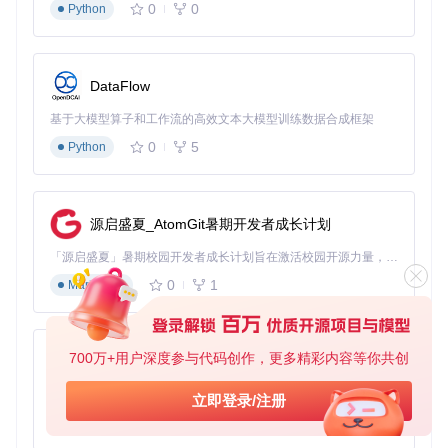
0
0
Python
DataFlow
基于大模型算子和工作流的高效文本大模型训练数据合成框架
0
5
Python
源启盛夏_AtomGit暑期开发者成长计划
「源启盛夏」暑期校园开发者成长计划旨在激活校园开源力量，通过积分激励、认证扶持、资源倾斜等形式，引导高校组织和开发者完成「入驻 — 建项目 — 做贡献 — 获认证 — 得资源」的完整闭环。无论你是想带领社团入驻平台的组织者，还是希望用代码贡献证明自己的开发者，都能在这里找到属于你的成长路径。
0
1
Markdown
700万+用户深度参与代码创作，更多精彩内容等你共创
py-xiaozhi
基于Python的Xiaozhi AI，适用于想要完整Xiaozhi体验而无需拥有专用硬件的用户。
立即登录/注册
0
1
Python