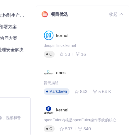
项目优选
收起
构到生产部署
创新部署方案
kernel
io协同方案
deepin linux kernel
处理安全解决方案
33
16
C
docs
暂无描述
843
5.64 K
Markdown
kernel
MiniMax H3 是一个通用的全模态生成系统。它支持对由文本、图像、视频和音频组成的多模态上下文进行统一理解，并能生成分辨率高达 2K、时长可达 15 秒的带原生立体声音频的视频。得益于面向任务泛化的系统设计，H3 在预训练阶段就已具备广泛的多模态上下文理解与生成能力，能够出色地执行复杂的多模态指令。
openEuler内核是openEuler操作系统的核心，既是系统性能与稳定性的基石，也是连接处理器、设备与服务的桥梁。
507
540
C