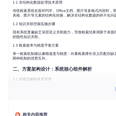
1.1 非结构化数据处理技术原理
传统检索系统在面对PDF、Office文档、图片等多格式内容时
表格、图片等元素的结构化转换，解决非结构化数据的碎片化问
1.2 知识关联挖掘实施步骤
现有系统普遍缺乏深层语义关联能力，导致检索结果局限于表面
的隐性知识关联。
1.3 检索效率与精度平衡方案
单一检索机制难以兼顾速度与精度：向量检索擅长语义匹配但缺
两种机制的优势互补。
二、方案架构设计：系统核心组件解析
2.1 多模态解析技术原理
系统采用模块化解析架构，包含四大处理单元：
文本结构化模块：保留章节/段落层级关系
表格识别引擎：智能提取Excel/Word表格数据
图像理解组件：结合VLM模型生成场景描述
公式处理模块：支持LaTeX格式转换与提取
相关内容推荐