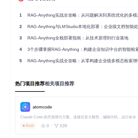
2.2 知识图谱构建实施步骤
知识图谱构建分为三个阶段：
1
RAG-Anything实战全攻略：从问题解决到系统优化的多模态检索
实体识别：从解析内容中提取人物、机构、概念等关键实体
2
RAG-Anything与LMStudio本地化部署：企业级文档智能处
关系抽取：建立实体间的包含、因果、对比等语义关系
权重计算：基于共现频率与语义距离优化关联强度
3
RAG-Anything全栈部署指南：从技术原理到行业落地
2.3 双引擎检索技术原理
创新融合两种检索机制：
4
3个步骤掌握RAG-Anything：构建企业知识中台的智能检
向量检索
：通过文本编码器生成语义向量，实现相似内容快速
5
RAG-Anything实战全攻略：从零构建企业级多模态检索
图检索
：利用知识图谱进行关联路径分析，发现深层知识关联
热门项目推荐
相关项目推荐
三、实战部署指南：从环境配置到功能验证
3.1 环境准备实施步骤
atomcode
代码仓库获取：通过Git工具克隆项目代码
依赖安装：使用包管理工具安装必要依赖库
配置文件设置：复制环境模板文件并配置关键参数
3.2 核心功能启用技术原理
0
539
Rust
系统提供灵活的功能启用机制：