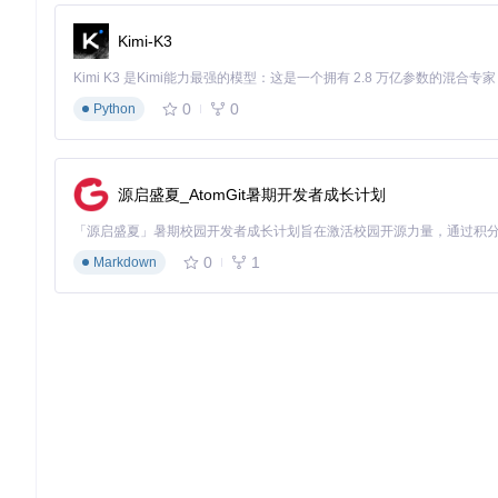
批量处理模式：支持多文档并行解析与知识入库
Kimi-K3
增量更新机制：仅处理新增文档，避免重复计算
混合检索配置：可切换向量优先、图优先或均衡模式
3.3 常见问题排查方案
0
0
Python
解析失败问题：检查文档格式完整性，复杂格式建议先转为P
检索结果偏差：调整向量检索阈值或优化知识图谱权重参数
性能瓶颈问题：根据硬件配置调整批处理大小与缓存策略
源启盛夏_AtomGit暑期开发者成长计划
四、场景落地实践：行业应用与价值实现
4.1 科研文献管理技术原理
0
1
Markdown
针对学术场景的定制化功能：
论文结构自动解析：提取摘要、关键词、图表、参考文献
跨文献知识关联：发现研究主题的演进脉络与关联学者
实验数据整合：表格数据结构化存储与多源对比分析
4.2 企业知识库建设实施步骤
文档标准化处理：统一格式并添加元数据标签
权限分级配置：设置部门级/项目级知识访问权限
智能问答系统：基于知识库构建业务咨询机器人
4.3 性能对比分析
技术指标
传统向量检索
纯图
RAG-Anything