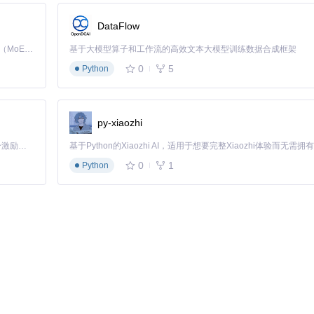
DataFlow
Kimi K3 是Kimi能力最强的模型：这是一个拥有 2.8 万亿参数的混合专家（MoE）模型，具备原生视觉理解能力，并支持 100 万 token 的上下文窗口。
基于大模型算子和工作流的高效文本大模型训练数据合成框架
0
5
Python
DF
py-xiaozhi
「源启盛夏」暑期校园开发者成长计划旨在激活校园开源力量，通过积分激励、认证扶持、资源倾斜等形式，引导高校组织和开发者完成「入驻 — 建项目 — 做贡献 — 获认证 — 得资源」的完整闭环。无论你是想带领社团入驻平台的组织者，还是希望用代码贡献证明自己的开发者，都能在这里找到属于你的成长路径。
0
1
Python
检索系统