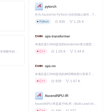
pytorch
作为 Ascend for PyTorch 社区的核心组件，TorchNPU 是昇腾专为 PyTorch 打造的深度学习适配插件，使 PyTorch 框架能够直接调用昇腾 NPU，为开发者提供昇腾 AI 处理器的超强算力。
835
1.26 K
Python
ops-transformer
本项目是CANN提供的transformer类大模型算子库，实现网络在NPU上加速计算。
1.03 K
2.44 K
C++
基于Python的Xiaozhi AI，适用于想要完整Xiaozhi体验而无需拥有专用硬件的用户。
ops-nn
本项目是CANN提供的神经网络类计算算子库，实现网络在NPU上加速计算。
839
1.67 K
C++
AscendNPU-IR
AscendNPU-IR是基于MLIR（Multi-Level Intermediate Representation）构建的，面向昇腾亲和算子编译时使用的中间表示，提供昇腾完备表达能力，通过编译优化提升昇腾AI处理器计算效率，支持通过生态框架使能昇腾AI处理器与深度调优
496
337
C++