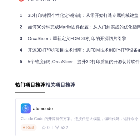
长度差，计算出X/Y轴的实际夹角偏差，然后在打印过程中动态
1
3D打印键帽个性化定制指南：从零开始打造专属机械键盘
原理图解
skew_x
/
ske
2
如何30分钟完成Marlin固件配置：从入门到实战的优化指
- 推荐范围：-0.
- 影响因素
通过测量AC与BD对角线长度差计算倾斜角度
3
OrcaSlicer：重新定义FDM 3D打印的开源切片引擎
- 每0.01°
4
开源3D打印机项目技术指南：从FDM技术到DIY打印设备
skew_correct
- X/Y双方
- 单向补偿：
5
5个维度解析OrcaSlicer：提升3D打印质量的开源切片软
- 补偿过度会
轴倾斜补偿的校准过程需要打印专用的测量模型，通过卡尺精确测量
型说明，典型应用可将打印尺寸精度从±0.2mm提升至±0.05mm
热门项目推荐
相关项目推荐
桌面级打印机的最佳配置方案
atomcode
对于Ender 3 V2等主流桌面机型，通过以下配置可实现精度与
# 输入整形配置
0
532
Rust
[input_shaper]
shaper_type_x: mzv
