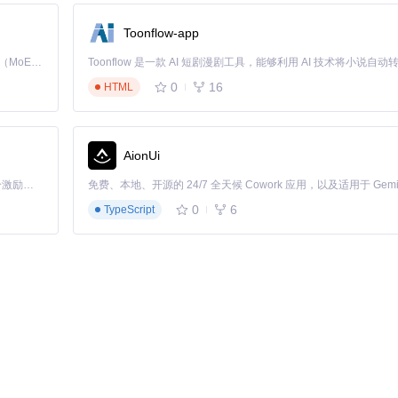
Toonflow-app
Kimi K3 是Kimi能力最强的模型：这是一个拥有 2.8 万亿参数的混合专家（MoE）模型，具备原生视觉理解能力，并支持 100 万 token 的上下文窗口。
0
16
HTML
AionUi
「源启盛夏」暑期校园开发者成长计划旨在激活校园开源力量，通过积分激励、认证扶持、资源倾斜等形式，引导高校组织和开发者完成「入驻 — 建项目 — 做贡献 — 获认证 — 得资源」的完整闭环。无论你是想带领社团入驻平台的组织者，还是希望用代码贡献证明自己的开发者，都能在这里找到属于你的成长路径。
0
6
TypeScript
的稳定性：