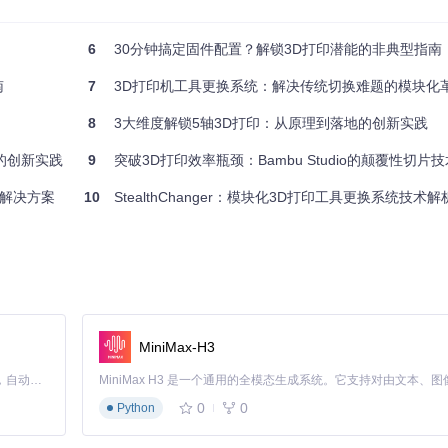
修正坐标值，使二维平面恢复几何精度。
6
30分钟搞定固件配置？解锁3D打印潜能的非典型指南
参数影响
w_y
南
7
3D打印机工具更换系统：解决传统切换难题的模块化
1°至0.1°
：框架机械加工精度、组装应力
8
3大维度解锁5轴3D打印：从原理到落地的创新实践
偏差会导致200mm长度上产生0.035mm误差
的创新实践
ion
9
突破3D打印效率瓶颈：Bambu Studio的颠覆性切片技术与
向补偿：适用于严重扭曲结构
适用于轻微偏差场景
件解决方案
10
StealthChanger：模块化3D打印工具更换系统技术解
导致反向扭曲
对角线长度。Klipper提供了完整的校准命令集，在
Kinematics.md
中
。
MiniMax-H3
速度的平衡：
Claude Code 的开源替代方案。连接任意大模型，编辑代码，运行命令，自动验证 — 全自动执行。用 Rust 构建，极致性能。 ｜ An open-source alternative to Claude Code. Connect any LLM, edit code, run commands, and verify changes — autonomously. Built in Rust for speed. Get Started
0
0
Python