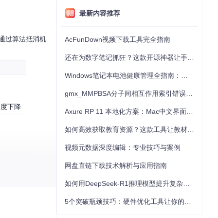
最新内容推荐
通过算法抵消机
AcFunDown视频下载工具完全指南
还在为数字笔记抓狂？这款开源神器让手写批注效率提升300%
Windows笔记本电池健康管理全指南：从根源解决电池损耗问题
gmx_MMPBSA分子间相互作用索引错误的深度诊断与解决
速度下降
Axure RP 11 本地化方案：Mac中文界面优化与原型设计工具汉化全指南
如何高效获取教育资源？这款工具让教材下载效率提升80%
视频元数据深度编辑：专业技巧与案例
振频谱后，系统会智能
网盘直链下载技术解析与应用指南
如何用DeepSeek-R1推理模型提升复杂任务解决能力：完整指南
5个突破瓶颈技巧：硬件优化工具让你的电脑性能提升30%
精确测量对角线