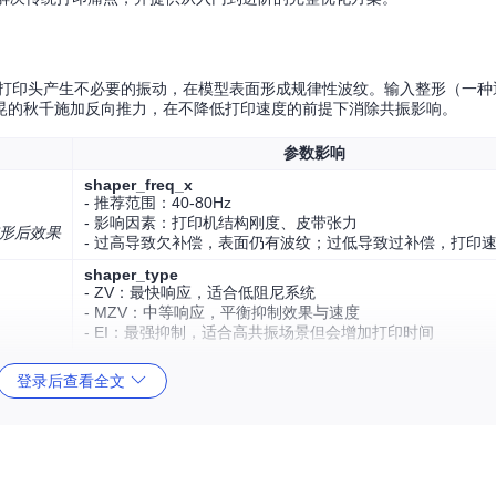
让打印头产生不必要的振动，在模型表面形成规律性波纹。输入整形（一种
晃的秋千施加反向推力，在不降低打印速度的前提下消除共振影响。
参数影响
shaper_freq_x
- 推荐范围：40-80Hz
- 影响因素：打印机结构刚度、皮带张力
形后效果
- 过高导致欠补偿，表面仍有波纹；过低导致过补偿，打印
shaper_type
- ZV：最快响应，适合低阻尼系统
- MZV：中等响应，平衡抑制效果与速度
- EI：最强抑制，适合高共振场景但会增加打印时间
aper.py，支持自动共振测试和参数推荐。通过TEST_RESONANCES命令获取共
登录后查看全文
以上。
框架被轻微扭曲，直接造成打印模型的"菱形变形"。轴倾斜补偿技术通过