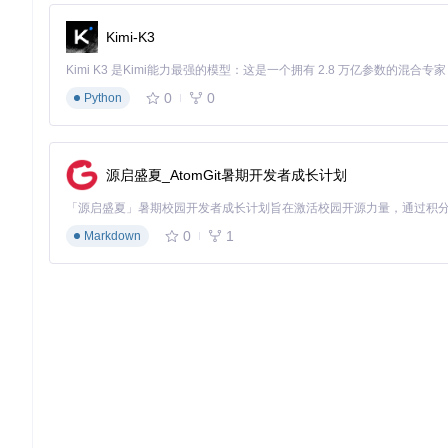
shaper_freq_x: 55.0  
# 根据共振测试结果调整
shaper_type_y: zv

Kimi-K3
shaper_freq_y: 48.0

# 轴倾斜补偿
[skew_correction]
0
0
Python
skew_x: 0.05  
# X轴相对Y轴的倾斜角度(度)
skew_y: -0.02 
# Y轴相对X轴的倾斜角度(度)
源启盛夏_AtomGit暑期开发者成长计划
🛠️
优化要点
：
先进行机械检查：确保皮带张紧度一致、导轨润滑良好
0
1
Markdown
共振测试时保持打印头在床面中心位置
轴倾斜补偿前需完成X/Y轴的步距校准
工业级设备的最佳配置方案
针对CoreXY结构的工业级打印机，需重点优化高加速度场景下
# 高级输入整形配置
[input_shaper]
shaper_type_x: 3hump_ei

shaper_freq_x: 65.0
