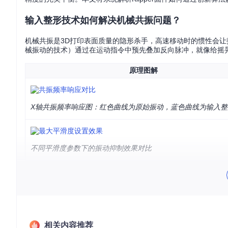
输入整形技术如何解决机械共振问题？
机械共振是3D打印表面质量的隐形杀手，高速移动时的惯性会
械振动的技术）通过在运动指令中预先叠加反向脉冲，就像给摇
原理图解
X轴共振频率响应图：红色曲线为原始振动，蓝色曲线为输入整
不同平滑度参数下的振动抑制效果对比
Klipper的输入整形实现位于klippy/extras/input_sh
选择最优整形算法和频率参数，典型配置可使表面波纹减少60%
轴倾斜补偿技术如何解决打印尺寸偏差？
笛卡尔结构打印机常因装配误差导致X轴与Y轴不垂直，就像方形
相关内容推荐