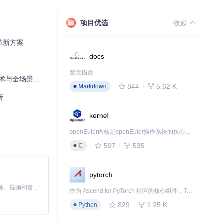
项目优选
收起
革新方案
docs
暂无描述
全场景应用解析
844
5.62 K
Markdown
析
kernel
有详细的数学模
openEuler内核是openEuler操作系统的核心，既是系统性能与稳定性的基石，也是连接处理器、设备与服务的桥梁。
507
535
C
pytorch
MiniMax H3 是一个通用的全模态生成系统。它支持对由文本、图像、视频和音频组成的多模态上下文进行统一理解，并能生成分辨率高达 2K、时长可达 15 秒的带原生立体声音频的视频。得益于面向任务泛化的系统设计，H3 在预训练阶段就已具备广泛的多模态上下文理解与生成能力，能够出色地执行复杂的多模态指令。
作为 Ascend for PyTorch 社区的核心组件，TorchNPU 是昇腾专为 PyTorch 打造的深度学习适配插件，使 PyTorch 框架能够直接调用昇腾 NPU，为开发者提供昇腾 AI 处理器的超强算力。
829
1.25 K
Python