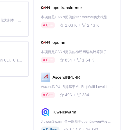
ops-transformer
本项目是CANN提供的transformer类大模型算子库，实现网络在NPU上加速计算。
Toonflow 是一款 AI 短剧漫剧工具，能够利用 AI 技术将小说自动转化为剧本，并结合 AI 生成的图片和视频，实现高效的短剧创作。借助 Toonflow，可以轻松完成从文字到影像的全流程，让短剧制作变得更加智能与便捷。
1.03 K
2.43 K
C++
ops-nn
本项目是CANN提供的神经网络类计算算子库，实现网络在NPU上加速计算。
834
1.64 K
C++
免费、本地、开源的 24/7 全天候 Cowork 应用，以及适用于 Gemini CLI、Claude Code、Codex、OpenCode、Qwen Code、Goose CLI、Auggie 等的 OpenClaw | 🌟 喜欢就点star吧
AscendNPU-IR
AscendNPU-IR是基于MLIR（Multi-Level Intermediate Representation）构建的，面向昇腾亲和算子编译时使用的中间表示，提供昇腾完备表达能力，通过编译优化提升昇腾AI处理器计算效率，支持通过生态框架使能昇腾AI处理器与深度调优
496
334
C++
jiuwenswarm
JiuwenSwarm 是一款基于openJiuwen开发的智能AI Agent，它能够将大语言模型的强大能力，通过你日常使用的各类通讯应用，直接延伸至你的指尖。
3.14 K
842
Python