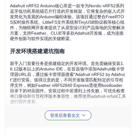
Adafruit nRF52 Arduino核心库是一款专为Nordic nRF52系列
蓝牙低功耗系统级芯片打造的开发框架，它将复杂的嵌入式开
发简化为直观的Arduino编程体验。该项目通过整合FreeRTO
S实时操作系统、LittleFS文件系统和TinyUSB协议栈等核心组
件，为物联网开发者提供了从原型设计到产品落地的完整解决
方案，支持Feather、CLUE等多款Adafruit开发板，成为连接
硬件创新与软件实现的关键桥梁。
开发环境搭建避坑指南
新手入门首要任务是搭建稳定的开发环境。首先需确保安装1.
6.12版本以上的Arduino IDE，在首选项中添加Adafruit板卡管
理器URL后，通过板卡管理器搜索"Adafruit nRF52 by Adafrui
t"进行安装。值得注意的是，不同开发板需匹配特定的引导程
序文件，例如Feather nRF52840 Express需使用bootloader
目录下的对应固件。安装过程中若遇到上传失败，可优先检查
串口驱动和引导程序版本兼容性，推荐使用adafruit-nrfutil工具
进行固件更新。
核心技术栈解析
登录后查看全文
该项目的技术优势体现在三个层面：
硬件抽象层
通过nrfx驱动
库实现对GPIO、UART等外设的统一管理；
系统层
集成FreeR