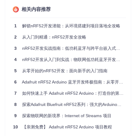
TOS提供多任务调度能力，支持复杂应用场景的任务并行处
理；
应用层
则通过Bluefruit52Lib等库简化蓝牙通信开发。特别
相关内容推荐
值得关注的是TinyUSB协议栈的整合，使开发板可同时作为US
B设备和主机运行，极大扩展了外设连接能力。这些组件通过
精心设计的API封装，将底层复杂性隐藏，使开发者能专注于
1
解锁nRF52开发潜能：从环境搭建到项目落地全攻略
业务逻辑实现。
2
从入门到精通：nRF52开发全攻略
开发板选型策略
3
nRF52开发实战指南：低功耗蓝牙与跨平台嵌入式编程入门
针对不同应用场景选择合适的硬件平台至关重要。Feather nR
F52840 Express凭借其紧凑设计和丰富接口，成为通用物联
4
nRF52开发从入门到实战：物联网低功耗蓝牙开发指南
网项目的首选；Circuit Playground Bluefruit集成多种传感器和
LED阵列，特别适合教育和互动装置开发；CLUE nRF52840
5
从零开始的nRF52开发：面向新手的入门指南
则以集成显示屏和运动传感器的优势，在可穿戴设备领域表现
突出。每种开发板的硬件特性都在variants目录下有详细定
6
Adafruit nRF52 Arduino 蓝牙开发终极指南：从零开始的完整教程
义，开发者可通过查看variant.h文件了解引脚映射和外设配
置。
7
如何快速上手 Adafruit nRF52 Arduino：打造你的第一个蓝牙低功耗项目 🚀
低功耗应用设计要点
8
探索Adafruit Bluefruit nRF52系列：强大的Arduino核心支持
9
探索物联网的新境界：Internet of Streams 项目
nRF52系列芯片的低功耗特性是物联网设备的关键优势。在实
际开发中，需注意合理使用休眠模式，通过wiring.h中的power
10
【亲测免费】 Adafruit nRF52 Arduino 项目教程
management接口控制外设电源。利用RTOS的任务调度功
能，可将非关键任务设置为低优先级，在空闲时自动进入低功