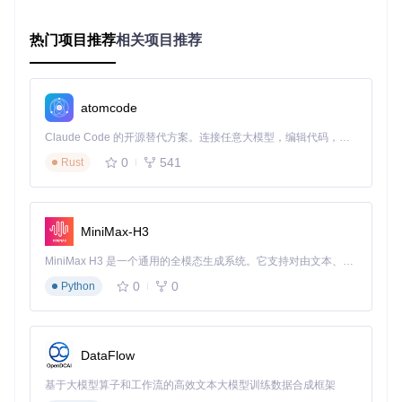
耗状态。蓝牙通信方面，应优化广播间隔和连接参数，通过BL
EAdvertising类的setInterval方法平衡通信效率与功耗。实测
热门项目推荐
相关项目推荐
数据显示，采用深度休眠模式的设备可实现
超过1年
的电池续
航。
实战项目快速上手
atomcode
入门实践推荐从基础示例开始，Bluefruit52Lib库提供了丰富的
Claude Code 的开源替代方案。连接任意大模型，编辑代码，运行命令，自动验证 — 全自动执行。用 Rust 构建，极致性能。 ｜ An open-source alternative to Claude Code. Connect any LLM, edit code, run commands, and verify changes — autonomously. Built in Rust for speed. Get Started
参考代码。BLE UART示例展示了蓝牙数据传输的基本流程，
0
541
通过BLEUart类可在几分钟内实现设备间通信；HID设备示例
Rust
则演示了如何将开发板模拟为键盘或鼠标。对于存储需求，Int
ernalFileSystem库提供了文件操作接口，可直接使用类似SD
卡的文件系统API。进阶项目可尝试整合传感器数据采集与蓝
牙传输，例如使用Adafruit_LittleFS存储历史数据，通过BLE
MiniMax-H3
服务实时推送至手机应用。
MiniMax H3 是一个通用的全模态生成系统。它支持对由文本、图像、视频和音频组成的多模态上下文进行统一理解，并能生成分辨率高达 2K、时长可达 15 秒的带原生立体声音频的视频。得益于面向任务泛化的系统设计，H3 在预训练阶段就已具备广泛的多模态上下文理解与生成能力，能够出色地执行复杂的多模态指令。
生态系统与未来展望
0
0
Python
该项目的持续发展得益于活跃的开源社区支持，定期更新的bo
otloader和驱动库确保了对新硬件的兼容性。未来版本计划增
强对低功耗蓝牙5.2特性的支持，包括长距离通信和周期性广
DataFlow
播功能。开发者可通过贡献代码、提交Issue等方式参与项目
改进，或利用提供的工具链进行二次开发。随着物联网设备对
基于大模型算子和工作流的高效文本大模型训练数据合成框架
低功耗和无线连接需求的增长，Adafruit nRF52 Arduino核心