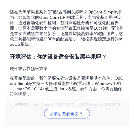
还在为黑苹果复杂的EFI配置感到头疼吗？OpCore Simplify作
为一款智能化的OpenCore EFI构建工具，专为零基础用户设
计，通过自动化硬件检测、智能兼容性分析和可视化配置界
面，让原本需要数小时的专业配置工作缩短至10分钟。无论你
是首次尝试黑苹果的新手，还是希望提高效率的进阶用户，这
款工具都能帮你避开90%的配置陷阱，轻松实现稳定运行的m
acOS系统。
环境评估：你的设备适合安装黑苹果吗？
硬件兼容性预检方案
在开始配置前，我们需要先确认设备是否满足基本条件。OpC
ore Simplify支持三大操作系统作为配置环境：Windows 10/1
1、macOS 10.14+或主流Linux系统。硬件方面，你需要确保
设备满足：
处理器
：Intel Core i3/i5/i7/i9系列（推荐Haswell及更新架
构）
登录后查看全文
内存
：至少8GB RAM（推荐16GB及以上）
存储
：至少60GB可用空间的SSD
网络
：稳定的互联网连接（用于下载必要组件）