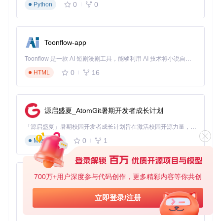
0
0
Python
阶段一：硬件报告生成与导入
启动工具后，首先进入硬件报告生成界面。这一步是整个配置
过程的基础，决定了后续兼容性分析的准确性。
Toonflow-app
Toonflow 是一款 AI 短剧漫剧工具，能够利用 AI 技术将小说自动转化为剧本，并结合 AI 生成的图片和视频，实现高效的短剧创作。借助 Toonflow，可以轻松完成从文字到影像的全流程，让短剧制作变得更加智能与便捷。
操作要点
：
0
16
HTML
Windows用户点击"Export Hardware Report"按钮直接生
成报告
Linux/macOS用户需从Windows系统传输报告文件
源启盛夏_AtomGit暑期开发者成长计划
确认报告路径和ACPI目录显示绿色对勾，表示导入成功
「源启盛夏」暑期校园开发者成长计划旨在激活校园开源力量，通过积分激励、认证扶持、资源倾斜等形式，引导高校组织和开发者完成「入驻 — 建项目 — 做贡献 — 获认证 — 得资源」的完整闭环。无论你是想带领社团入驻平台的组织者，还是希望用代码贡献证明自己的开发者，都能在这里找到属于你的成长路径。
注意事项
：硬件报告包含敏感的硬件信息，请勿随意分享
给他人。报告生成过程中需临时关闭杀毒软件，避免误
0
1
Markdown
报。
阶段二：硬件兼容性智能分析
700万+用户深度参与代码创作，更多精彩内容等你共创
AionUi
导入硬件报告后，工具会自动进行全面的兼容性检测，结果将
直观展示各硬件组件的兼容状态。
免费、本地、开源的 24/7 全天候 Cowork 应用，以及适用于 Gemini CLI、Claude Code、Codex、OpenCode、Qwen Code、Goose CLI、Auggie 等的 OpenClaw | 🌟 喜欢就点star吧
立即登录/注册
0
6
TypeScript