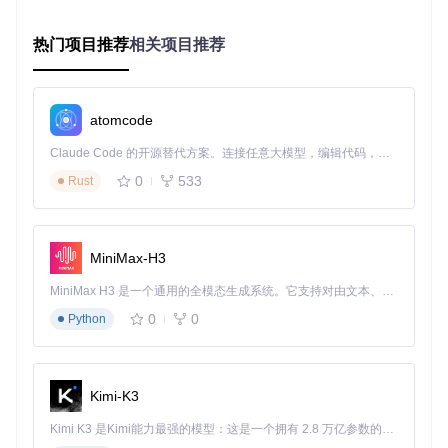
OpCore Simplify的强大之处在于将复杂的EFI配置流程拆解为
四个核心步骤，每个步骤都有专门的模块支持：
热门项目推荐
相关项目推荐
硬件报告模块
（Scripts/pages/select_hardware_report_pa
ge.py）：自动收集并解析硬件信息，为后续配置提供数据
基础
兼容性检测引擎
（Scripts/compatibility_checker.py）：基
atomcode
于硬件数据判断各组件与macOS的兼容状态
Claude Code 的开源替代方案。连接任意大模型，编辑代码，运行命令，自动验证 — 全自动执行。用 Rust 构建，极致性能。 ｜ An open-source alternative to Claude Code. Connect any LLM, edit code, run commands, and verify changes — autonomously. Built in Rust for speed. Get Started
智能配置系统
（Scripts/pages/configuration_page.py）：
根据硬件特性推荐最优配置方案
0
533
Rust
EFI构建工具
（Scripts/backend.py）：整合所有设置生成可
直接使用的EFI文件
独特优势对比
MiniMax-H3
与传统手动配置相比，OpCore Simplify带来了三大革新：
MiniMax H3 是一个通用的全模态生成系统。它支持对由文本、图像、视频和音频组成的多模态上下文进行统一理解，并能生成分辨率高达 2K、时长可达 15 秒的带原生立体声音频的视频。得益于面向任务泛化的系统设计，H3 在预训练阶段就已具备广泛的多模态上下文理解与生成能力，能够出色地执行复杂的多模态指令。
自动化程度高
：减少90%的手动编辑工作，避免因参数错
0
0
Python
误导致的启动失败
兼容性优先
：内置硬件数据库，自动规避不兼容配置
可视化操作
：直观的图形界面替代复杂的文本编辑，降低
技术门槛
Kimi-K3
实施步骤：从安装到启动的3个核心阶段
Kimi K3 是Kimi能力最强的模型：这是一个拥有 2.8 万亿参数的混合专家（MoE）模型，具备原生视觉理解能力，并支持 100 万 token 的上下文窗口。