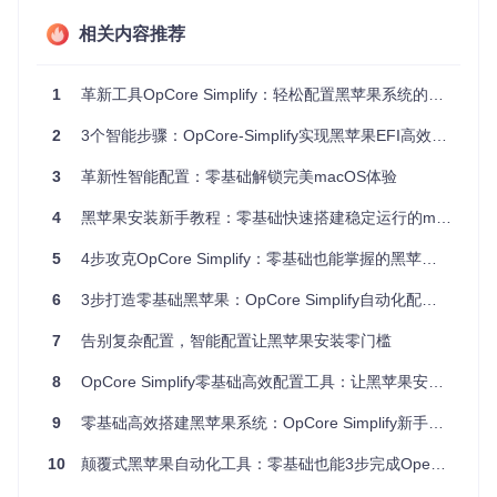
注意事项
：目前AMD处理器支持有限，建议优先选择Intel
相关内容推荐
平台；部分NVIDIA独立显卡可能无法驱动，需提前查阅兼
容性列表。
1
革新工具OpCore Simplify：轻松配置黑苹果系统的零基础指南
软件环境准备指南
Python环境配置
：确保已安装Python 3.8或更高版本，可
2
3个智能步骤：OpCore-Simplify实现黑苹果EFI高效配置的零基础指南
通过以下命令验证：
3
革新性智能配置：零基础解锁完美macOS体验
工具获取方法
：使用Git命令克隆项目仓库：
4
黑苹果安装新手教程：零基础快速搭建稳定运行的macOS系统
git 
clone
5
4步攻克OpCore Simplify：零基础也能掌握的黑苹果EFI配置实战指南
依赖安装
：进入项目目录，运行以下命令安装必要依赖：
6
3步打造零基础黑苹果：OpCore Simplify自动化配置工具彻底颠覆你的装机体验
cd
 OpCore-Simplify

7
告别复杂配置，智能配置让黑苹果安装零门槛
8
OpCore Simplify零基础高效配置工具：让黑苹果安装不再复杂
功能解析：OpCore Simplify如何简化黑苹果配
置？
9
零基础高效搭建黑苹果系统：OpCore Simplify新手实战指南
10
颠覆式黑苹果自动化工具：零基础也能3步完成OpenCore EFI配置
核心功能模块解析