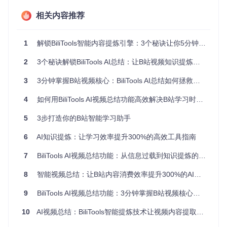
现代工作学习环境中，人们往往需要同时处理多个任务。视频
相关内容推荐
内容的线性消费特性与多任务处理需求形成根本冲突，导致学
习效率低下。
1
解锁BiliTools智能内容提炼引擎：3个秘诀让你5分钟吃透B站视频精华
二、解决方案：BiliTools AI总结的核心实现
2
3个秘诀解锁BiliTools AI总结：让B站视频知识提炼与内容结构化更高效
BiliTools的AI视频总结功能通过创新技术架构，为上述问题提
3
3分钟掌握B站视频核心：BiliTools AI总结如何拯救你的"收藏夹焦虑"
供了全面解决方案。
4
如何用BiliTools AI视频总结功能高效解决B站学习时间不足问题
2.1 功能原理：从视频到结构化知识的转化
AI总结功能并非简单的文本提取，而是通过深度神经网络实现
5
3步打造你的B站智能学习助手
真正的语义理解。系统首先通过WBI签名认证机制确保API请
求安全，然后将视频的aid和cid参数发送至分析服务端，经过
6
AI知识提炼：让学习效率提升300%的高效工具指南
内容解析、关键识别、结构组织和格式转换四个阶段，最终生
成易于阅读的结构化摘要。
7
BiliTools AI视频总结功能：从信息过载到知识提炼的智能解决方案
2.2 核心技术模块解析
8
智能视频总结：让B站内容消费效率提升300%的AI解决方案
该功能的核心实现位于项目的
src/services/media/extra
9
BiliTools AI视频总结功能：3分钟掌握B站视频核心内容的智能秘籍
s.ts
模块，主要包含三个关键组件：
10
AI视频总结：BiliTools智能提炼技术让视频内容提取效率提升80%
内容解析器
：提取视频元数据和结构信息
智能识别引擎
：定位关键内容节点和知识点