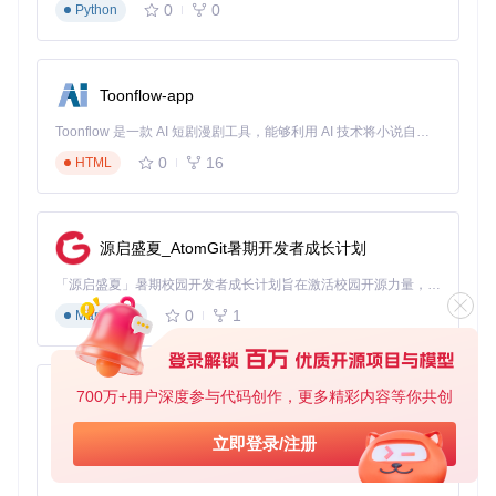
0
0
实际时间节省率
Python
：高达85-90%
3.2 知识获取效果评估
在针对100名用户的对比测试中，使用AI总结功能的用户在知
识点记忆测试中的表现比传统观看用户高出27%，且能更准确
Toonflow-app
地定位关键内容在原视频中的位置。
Toonflow 是一款 AI 短剧漫剧工具，能够利用 AI 技术将小说自动转化为剧本，并结合 AI 生成的图片和视频，实现高效的短剧创作。借助 Toonflow，可以轻松完成从文字到影像的全流程，让短剧制作变得更加智能与便捷。
3.3 资源占用优化
0
16
HTML
单个视频分析过程仅占用5-15MB内存，网络传输量控制在10-
50KB，确保在各种设备上都能流畅使用，不会对系统性能造
成显著影响。
源启盛夏_AtomGit暑期开发者成长计划
四、场景落地：四大核心应用情境
「源启盛夏」暑期校园开发者成长计划旨在激活校园开源力量，通过积分激励、认证扶持、资源倾斜等形式，引导高校组织和开发者完成「入驻 — 建项目 — 做贡献 — 获认证 — 得资源」的完整闭环。无论你是想带领社团入驻平台的组织者，还是希望用代码贡献证明自己的开发者，都能在这里找到属于你的成长路径。
AI总结功能在不同使用场景中展现出多样化的价值，以下是四
0
1
Markdown
个典型应用案例：
4.1 学习效率提升：从视频课程到知识笔记
700万+用户深度参与代码创作，更多精彩内容等你共创
案例
：大学生小李需要学习一系列B站技术教程准备期末考
AionUi
试。他使用BiliTools批量分析10个相关视频，系统自动生成包
免费、本地、开源的 24/7 全天候 Cowork 应用，以及适用于 Gemini CLI、Claude Code、Codex、OpenCode、Qwen Code、Goose CLI、Auggie 等的 OpenClaw | 🌟 喜欢就点star吧
含时间戳的结构化笔记，使他能够在一天内完成原本需要3天
立即登录/注册
的学习内容，最终考试成绩提升20%。
0
6
TypeScript