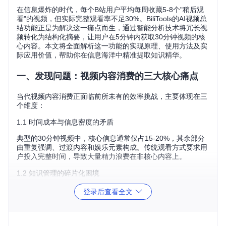
在信息爆炸的时代，每个B站用户平均每周收藏5-8个"稍后观
看"的视频，但实际完整观看率不足30%。BiliTools的AI视频总
结功能正是为解决这一痛点而生，通过智能分析技术将冗长视
频转化为结构化摘要，让用户在5分钟内获取30分钟视频的核
心内容。本文将全面解析这一功能的实现原理、使用方法及实
际应用价值，帮助你在信息海洋中精准提取知识精华。
一、发现问题：视频内容消费的三大核心痛点
当代视频内容消费正面临前所未有的效率挑战，主要体现在三
个维度：
1.1 时间成本与信息密度的矛盾
典型的30分钟视频中，核心信息通常仅占15-20%，其余部分
由重复强调、过渡内容和娱乐元素构成。传统观看方式要求用
户投入完整时间，导致大量精力浪费在非核心内容上。
1.2 知识管理的碎片化困境
用户收藏的视频内容缺乏有效的组织机制，分散在不同平台和
登录后查看全文
收藏夹中，难以形成系统化知识体系。当需要回顾特定知识点
时，不得不重新观看完整视频进行定位。
1.3 多任务处理的效率瓶颈