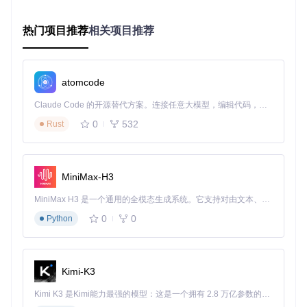
结果格式化器
：将分析结果转换为用户友好的Markdown格
式
热门项目推荐
相关项目推荐
2.3 使用流程：三步实现视频精华提取
使用BiliTools的AI总结功能只需简单三步：
视频导入
：通过链接、BV号、AV号或历史记录选择目标视
atomcode
频
Claude Code 的开源替代方案。连接任意大模型，编辑代码，运行命令，自动验证 — 全自动执行。用 Rust 构建，极致性能。 ｜ An open-source alternative to Claude Code. Connect any LLM, edit code, run commands, and verify changes — autonomously. Built in Rust for speed. Get Started
参数配置
：根据需求选择摘要详细程度和输出格式
智能分析
：系统自动处理并生成结构化摘要
0
532
Rust
BiliTools视频导入界面，支持多种格式的视频链接输入和历史
记录调用
MiniMax-H3
三、价值验证：效率提升的实证分析
MiniMax H3 是一个通用的全模态生成系统。它支持对由文本、图像、视频和音频组成的多模态上下文进行统一理解，并能生成分辨率高达 2K、时长可达 15 秒的带原生立体声音频的视频。得益于面向任务泛化的系统设计，H3 在预训练阶段就已具备广泛的多模态上下文理解与生成能力，能够出色地执行复杂的多模态指令。
0
0
Python
通过实际测试数据，我们可以清晰看到AI总结功能带来的效率
提升：
3.1 时间成本对比
Kimi-K3
30分钟视频的传统观看：需30分钟完整投入
AI总结处理：平均8-15秒的分析时间，生成3-5分钟可阅读
Kimi K3 是Kimi能力最强的模型：这是一个拥有 2.8 万亿参数的混合专家（MoE）模型，具备原生视觉理解能力，并支持 100 万 token 的上下文窗口。
的结构化摘要