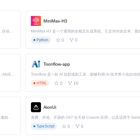
显存要求
MiniMax-H3
s
≥48GB
4fps
24-32GB
Claude Code 的开源替代方案。连接任意大模型，编辑代码，运行命令，自动验证 — 全自动执行。用 Rust 构建，极致性能。 ｜ An open-source alternative to Claude Code. Connect any LLM, edit code, run commands, and verify changes — autonomously. Built in Rust for speed. Get Started
fps
16-24GB
0
0
Python
Toonflow-app
Kimi K3 是Kimi能力最强的模型：这是一个拥有 2.8 万亿参数的混合专家（MoE）模型，具备原生视觉理解能力，并支持 100 万 token 的上下文窗口。
0
16
HTML
AionUi
「源启盛夏」暑期校园开发者成长计划旨在激活校园开源力量，通过积分激励、认证扶持、资源倾斜等形式，引导高校组织和开发者完成「入驻 — 建项目 — 做贡献 — 获认证 — 得资源」的完整闭环。无论你是想带领社团入驻平台的组织者，还是希望用代码贡献证明自己的开发者，都能在这里找到属于你的成长路径。
a.json"工作流，只需三步即可实现：
0
6
TypeScript