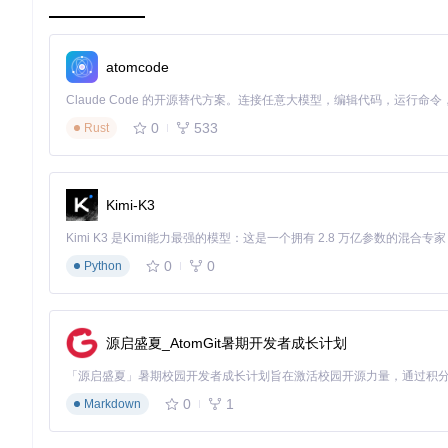
配置选择器：硬件适配方案对比
设备类型
推荐模型
关键参数
atomcode
高端配置
4K分辨率，30fp
ltx-2-19b-dev.safetensors
中端配置
1080P分辨率，2
ltx-2-19b-distilled.safetensors
入门配置
720P分辨率，15
ltx-2-19b-dev-fp8.safetensors
0
533
Rust
模型文件部署指南
将下载的模型文件按以下结构存放：
Kimi-K3
主模型文件 → ComfyUI/models/checkpoints/
LoRA文件 → ComfyUI/models/loras/
0
0
编码器文件 → ComfyUI-LTXVideo/gemma_configs/
Python
三、场景应用：掌握三大核心视频创作流程
源启盛夏_AtomGit暑期开发者成长计划
文本到视频：从创意到动态影像的转化
使用example_workflows目录下的"LTX-2_T2V_Full_wLor
0
1
Markdown
在文本输入节点填写"夕阳下的城市天际线，车流如织"
调整采样步数至50（平衡质量与速度）