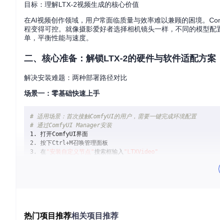
目标：理解LTX-2视频生成的核心价值
在AI视频创作领域，用户常面临质量与效率难以兼顾的困境。Comfy
程变得可控。就像摄影爱好者选择相机镜头一样，不同的模型配
单，平衡性能与速度。
二、核心准备：解锁LTX-2的硬件与软件适配方案
解决安装难题：两种部署路径对比
场景一：零基础快速上手
# 适用场景：首次接触ComfyUI的用户，需要一键完成环境配置
# 通过ComfyUI Manager安装
1. 打开ComfyUI界面

2. 按下Ctrl+M召唤管理面板

3. 在
"安装自定义节点"
搜索框输入
"LTXVideo"
场景二：手动部署进阶配置
# 适用场景：需要精确控制安装路径或离线部署的用户
git 
clone
热门项目推荐
相关项目推荐