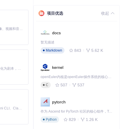
项目优选
收起
MiniMax H3 是一个通用的全模态生成系统。它支持对由文本、图像、视频和音频组成的多模态上下文进行统一理解，并能生成分辨率高达 2K、时长可达 15 秒的带原生立体声音频的视频。得益于面向任务泛化的系统设计，H3 在预训练阶段就已具备广泛的多模态上下文理解与生成能力，能够出色地执行复杂的多模态指令。
docs
暂无描述
843
5.62 K
Markdown
kernel
Toonflow 是一款 AI 短剧漫剧工具，能够利用 AI 技术将小说自动转化为剧本，并结合 AI 生成的图片和视频，实现高效的短剧创作。借助 Toonflow，可以轻松完成从文字到影像的全流程，让短剧制作变得更加智能与便捷。
openEuler内核是openEuler操作系统的核心，既是系统性能与稳定性的基石，也是连接处理器、设备与服务的桥梁。
507
537
C
pytorch
免费、本地、开源的 24/7 全天候 Cowork 应用，以及适用于 Gemini CLI、Claude Code、Codex、OpenCode、Qwen Code、Goose CLI、Auggie 等的 OpenClaw | 🌟 喜欢就点star吧
作为 Ascend for PyTorch 社区的核心组件，TorchNPU 是昇腾专为 PyTorch 打造的深度学习适配插件，使 PyTorch 框架能够直接调用昇腾 NPU，为开发者提供昇腾 AI 处理器的超强算力。
829
1.26 K
Python