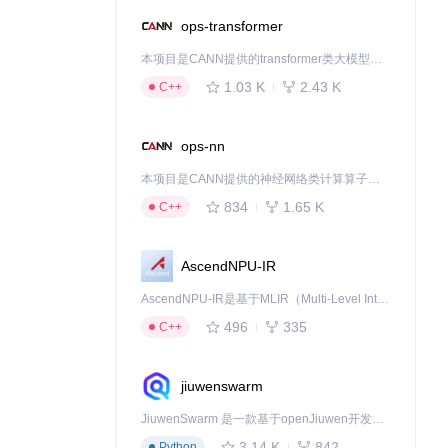
ops-transformer
本项目是CANN提供的transformer类大模型算子库，实现网络在NPU上加速计算。
1.03 K
2.43 K
C++
ops-nn
本项目是CANN提供的神经网络类计算算子库，实现网络在NPU上加速计算。
834
1.65 K
C++
AscendNPU-IR
AscendNPU-IR是基于MLIR（Multi-Level Intermediate Representation）构建的，面向昇腾亲和算子编译时使用的中间表示，提供昇腾完备表达能力，通过编译优化提升昇腾AI处理器计算效率，支持通过生态框架使能昇腾AI处理器与深度调优
496
335
C++
jiuwenswarm
JiuwenSwarm 是一款基于openJiuwen开发的智能AI Agent，它能够将大语言模型的强大能力，通过你日常使用的各类通讯应用，直接延伸至你的指尖。
3.14 K
842
Python