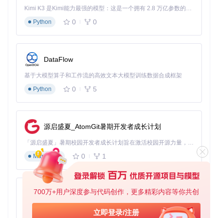
Kimi K3 是Kimi能力最强的模型：这是一个拥有 2.8 万亿参数的混合专家（MoE）模型，具备原生视觉理解能力，并支持 100 万 token 的上下文窗口。
3. 根卷修补技术
0
0
Python
系统文件权限提升与修改
内核缓存重建与验证
驱动框架兼容性调整
DataFlow
基于大模型算子和工作流的高效文本大模型训练数据合成框架
OpenCore构建过程界面，显示工具正在为iMac15,1设备添加
0
5
Python
必要的驱动和补丁，包括Lilu.kext、AirportBrcmFixup.kext等
核心组件，构建适配特定硬件的引导配置
与传统升级方式有何差异？技术优势对比
源启盛夏_AtomGit暑期开发者成长计划
相较于其他升级工具，OpenCore Legacy Patcher具有三大技
术优势：
「源启盛夏」暑期校园开发者成长计划旨在激活校园开源力量，通过积分激励、认证扶持、资源倾斜等形式，引导高校组织和开发者完成「入驻 — 建项目 — 做贡献 — 获认证 — 得资源」的完整闭环。无论你是想带领社团入驻平台的组织者，还是希望用代码贡献证明自己的开发者，都能在这里找到属于你的成长路径。
0
1
Markdown
技术
OpenCore Legacy P
传统升级工具
指标
atcher
系统
保持原生系统结构，支
依赖修改系统文件，易
完整
700万+用户深度参与代码创作，更多精彩内容等你共创
py-xiaozhi
持OTA更新
引发冲突
性
基于Python的Xiaozhi AI，适用于想要完整Xiaozhi体验而无需拥有专用硬件的用户。
立即登录/注册
硬件
支持多代设备，动态适
固定驱动集，兼容性有