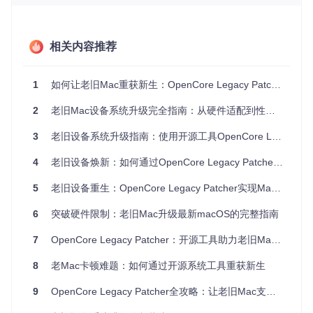
3000）、网卡等硬件的驱动支持
内核兼容性问题
：新系统内核不再支持老旧CPU指令集与电
源管理模式
相关内容推荐
安全策略限制
：System Integrity Protection (SIP) 与文件系
统权限管控阻止非官方修改
1
如何让老旧Mac重获新生：OpenCore Legacy Patcher全流程使用指南
2
老旧Mac设备系统升级完全指南：从硬件适配到性能焕新
OpenCore Legacy Patcher主菜单界面，显示四大核心功能模
块：构建安装OpenCore、创建macOS安装器、根补丁应用及
支持选项，为老旧Mac提供全流程升级解决方案
3
老旧设备系统升级指南：使用开源工具OpenCore Legacy Patcher焕发新生命
升级风险如何规避？常见失败案例分析
4
老旧设备焕新：如何通过OpenCore Legacy Patcher让你的Mac重获新生？
实际操作中，用户常因忽视兼容性检测或操作不当导致升级失
5
老旧设备重生：OpenCore Legacy Patcher实现Mac系统升级全指南
败。典型问题包括：
6
突破硬件限制：老旧Mac升级最新macOS的完整指南
未验证硬件兼容性导致系统无法启动
数据备份不完整造成文件丢失
7
OpenCore Legacy Patcher：开源工具助力老旧Mac设备系统升级指南
USB介质选择不当引发安装中断
根补丁应用顺序错误导致功能异常
8
老Mac卡顿难题：如何通过开源系统工具重获新生
某技术社区统计显示，约34%的升级失败源于未进行充分的硬
9
OpenCore Legacy Patcher全攻略：让老旧Mac支持最新macOS系统
件评估，28%源于操作流程错误。因此，系统化的风险评估与
准备工作至关重要。