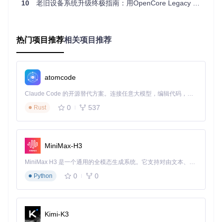
10
老旧设备系统升级终极指南：用OpenCore Legacy Patcher让旧Mac焕发新生
技术原理：OpenCore Legacy Patcher的工作
机制
热门项目推荐
相关项目推荐
驱动适配如何实现？核心技术解析
OpenCore Legacy Patcher采用多层次适配架构，通过模拟原
atomcode
生硬件环境实现老旧设备与新版macOS的兼容。其核心技术
包括：
Claude Code 的开源替代方案。连接任意大模型，编辑代码，运行命令，自动验证 — 全自动执行。用 Rust 构建，极致性能。 ｜ An open-source alternative to Claude Code. Connect any LLM, edit code, run commands, and verify changes — autonomously. Built in Rust for speed. Get Started
1. EFI引导层适配
0
537
Rust
定制化OpenCore引导程序，模拟受支持Mac型号的SMBIO
S信息
动态调整ACPI表，解决硬件识别问题
MiniMax-H3
注入必要的驱动程序（如Lilu.kext、WhateverGreen.kext）
MiniMax H3 是一个通用的全模态生成系统。它支持对由文本、图像、视频和音频组成的多模态上下文进行统一理解，并能生成分辨率高达 2K、时长可达 15 秒的带原生立体声音频的视频。得益于面向任务泛化的系统设计，H3 在预训练阶段就已具备广泛的多模态上下文理解与生成能力，能够出色地执行复杂的多模态指令。
2. 内核扩展机制
0
0
Python
针对老旧CPU指令集（如SSE4.2）的补丁注入
显卡驱动替换与性能优化（Intel HD系列、AMD legacy显
卡）
Kimi-K3
USB控制器与端口映射修复