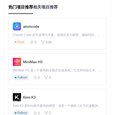
问题
：高难度副本中技能冷却与生存压力的双重挑战
热门项目推荐
相关项目推荐
方案
：组合使用"无技能冷却"与"15倍伤害倍率"模组
验证
：在"怒涛之境"副本测试中，通关时间从25分钟缩短至6
分钟，技能衔接流畅度提升80%
atomcode
核心模组组合
：
Claude Code 的开源替代方案。连接任意大模型，编辑代码，运行命令，自动验证 — 全自动执行。用 Rust 构建，极致性能。 ｜ An open-source alternative to Claude Code. Connect any LLM, edit code, run commands, and verify changes — autonomously. Built in Rust for speed. Get Started
WuWa-Mod-NoCdCooldown.pak
：消除技能冷却时间，实
0
536
Rust
现连招无缝衔接
WuWa-Mod-Godmode_HitMultiplierX15.pak
：提升伤害
输出同时保持无敌状态
WuWa-Mod-KillAuraOnlyhatred.pak
：自动锁定仇恨目
MiniMax-H3
标，简化操作复杂度
MiniMax H3 是一个通用的全模态生成系统。它支持对由文本、图像、视频和音频组成的多模态上下文进行统一理解，并能生成分辨率高达 2K、时长可达 15 秒的带原生立体声音频的视频。得益于面向任务泛化的系统设计，H3 在预训练阶段就已具备广泛的多模态上下文理解与生成能力，能够出色地执行复杂的多模态指令。
⚠️ 风险提示：在线PVP模式下禁用伤害类模组，可能导致账号
0
0
Python
处罚
2.2 🔍 探索增强场景
问题
：开放世界探索中的体力限制与资源收集效率问题
Kimi-K3
方案
：启用"无限体力"与"自动拾取"组合模组
验证
：连续2小时探索测试中，地图探索进度提升210%，资源
Kimi K3 是Kimi能力最强的模型：这是一个拥有 2.8 万亿参数的混合专家（MoE）模型，具备原生视觉理解能力，并支持 100 万 token 的上下文窗口。
收集量增加180%
0
0
Python