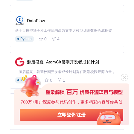
核心模组组合
：
WuWa-Mod-InfStamina.pak
：永久保持最大体力值，支持
无限冲刺与攀爬
DataFlow
WuWa-Mod-AutoPickTreasure.pak
：15米范围内自动收
基于大模型算子和工作流的高效文本大模型训练数据合成框架
集所有可交互物品
WuWa-Mod-PerceptionRange(wip).pak
：扩大资源感知
0
4
Python
范围，标记隐藏宝箱位置
2.3 🎨 视觉优化场景
问题
：动态天气变化导致的视觉疲劳与性能波动
源启盛夏_AtomGit暑期开发者成长计划
方案
：应用"永久晴朗"与"禁用抖动"视觉模组
验证
：连续游戏3小时后，眼部疲劳度降低65%，平均帧率提
「源启盛夏」暑期校园开发者成长计划旨在激活校园开源力量，通过积分激励、认证扶持、资源倾斜等形式，引导高校组织和开发者完成「入驻 — 建项目 — 做贡献 — 获认证 — 得资源」的完整闭环。无论你是想带领社团入驻平台的组织者，还是希望用代码贡献证明自己的开发者，都能在这里找到属于你的成长路径。
升12fps
0
1
Markdown
核心模组组合
：
WuWa-Mod-AlwaysSunny.pak
：锁定晴朗天气，消除雨雪
雾等极端天气效果
700万+用户深度参与代码创作，更多精彩内容等你共创
py-xiaozhi
WuWa-Mod-AntiDither.pak
：优化色彩过渡，提升画面清
晰度
基于Python的Xiaozhi AI，适用于想要完整Xiaozhi体验而无需拥有专用硬件的用户。
立即登录/注册
WuWa-Mod-FakeFreeStore.pak
：解锁月卡视觉效果，不
0
1
Python
影响实际权益