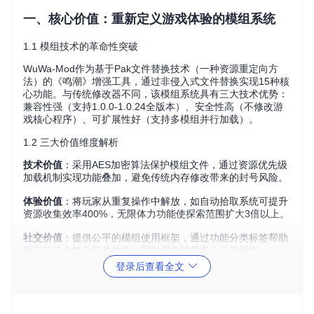
一、核心价值：重新定义游戏体验的模组系统
1.1 模组技术的革命性突破
WuWa-Mod作为基于Pak文件替换技术（一种资源重定向方
法）的《鸣潮》增强工具，通过非侵入式文件替换实现15种核
心功能。与传统修改器不同，该模组系统具有三大技术优势：
兼容性强（支持1.0.0-1.0.24全版本）、安全性高（不修改游
戏核心程序）、可扩展性好（支持多模组并行加载）。
1.2 三大价值维度解析
技术价值
：采用AES加密算法保护模组文件，通过资源优先级
加载机制实现功能叠加，避免传统内存修改带来的封号风险。
体验价值
：将玩家从重复操作中解放，如自动拾取系统可提升
资源收集效率400%，无限体力功能使探索范围扩大3倍以上。
社交价值
：提供公平的模组使用框架，通过功能分类标签帮助
玩家构建个性化游戏体验，同时避免破坏多人游戏平衡。
登录后查看全文
二、场景应用：三大核心场景的模组解决方案
2.1 ⚔️ 战斗辅助场景