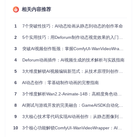
Pose Animator采用了创新的"双引擎"识别系统：
相关内容推荐
身体姿态识别：通过关键点检测技术捕捉人体17个主要关节
的运动轨迹
1
7个突破性技巧：AI动态绘画从静态到动态的创作革命
面部特征捕捉：利用网格点识别技术追踪468个面部特征点
的细微变化
2
5个实用技巧：用Deforum制作动态视觉效果的入门指南
这两个系统协同工作，就像动画师的左右手，一个负责整体姿
3
突破AI视频创作瓶颈：掌握ComfyUI-WanVideoWrapper的5个核心技术
态，一个专注表情细节，共同构建出自然流畅的角色动画。
4
Deforum动画插件：AI视频生成的技术解析与实践指南
AI动画角色面部捕捉演示
AI模型的协同工作机制
5
3大维度解锁AI视频编辑新范式：从技术原理到创作革命
你可能会好奇，这些复杂的识别和动画生成是如何在浏览器中
6
AI动态创作：零基础制作动画的完整指南
实时完成的？这得益于三个核心技术的紧密协作：
7
3个维度解析Wan2.2-Animate-14B：高精度角色动画生成如何颠覆数字内容创作
姿态识别引擎
：如同动画师的眼睛，持续捕捉人体动作数
据
8
AI测试与游戏开发的完美融合：GameAISDK自动化框架实战指南
骨骼映射系统
：像翻译官一样，将原始动作数据转化为角
色骨骼的运动参数
9
3大核心技术零代码实现AI动画创作：从静态图像到流畅视频全指南
渲染引擎
：作为最终的画笔，将骨骼运动转化为平滑的视
觉效果
10
3个核心功能解锁ComfyUI-WanVideoWrapper：AI视频创作全流程指南