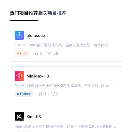
这个过程就像是一场精密的交响乐，每个AI模型都是不同的乐
器，共同演奏出角色动画的动人乐章。当你在摄像头前做出动
作时，这些系统在毫秒级时间内完成数据采集、分析和渲染，
热门项目推荐
相关项目推荐
创造出实时互动的神奇体验。
应用场景：AI动画技术的多元价值
atomcode
AI动画技术正在各个领域展现其独特价值。在教育领域，教师
Claude Code 的开源替代方案。连接任意大模型，编辑代码，运行命令，自动验证 — 全自动执行。用 Rust 构建，极致性能。 ｜ An open-source alternative to Claude Code. Connect any LLM, edit code, run commands, and verify changes — autonomously. Built in Rust for speed. Get Started
可以通过自定义角色动画使抽象概念变得生动易懂；在游戏开
发中，独立开发者能够快速创建具有丰富表情的角色原型；在
0
538
Rust
远程沟通场景下，虚拟形象可以传递更丰富的情感信息。
AI动画角色骨骼结构展示
MiniMax-H3
以在线教育为例，传统的静态教材难以展现复杂的动态过程。
借助Pose Animator，教育工作者可以创建能够实时演示实验
MiniMax H3 是一个通用的全模态生成系统。它支持对由文本、图像、视频和音频组成的多模态上下文进行统一理解，并能生成分辨率高达 2K、时长可达 15 秒的带原生立体声音频的视频。得益于面向任务泛化的系统设计，H3 在预训练阶段就已具备广泛的多模态上下文理解与生成能力，能够出色地执行复杂的多模态指令。
步骤的虚拟教师，学生通过观察动画角色的动作，能更直观地
理解抽象概念。这种互动式学习体验，极大提升了知识传递的
0
0
Python
效率和趣味性。
实施流程：从创意到动画的五阶段工作法
Kimi-K3
阶段一：环境搭建与工具准备
Kimi K3 是Kimi能力最强的模型：这是一个拥有 2.8 万亿参数的混合专家（MoE）模型，具备原生视觉理解能力，并支持 100 万 token 的上下文窗口。
准备
：确保你的开发环境满足基本要求，包括现代浏览器和No