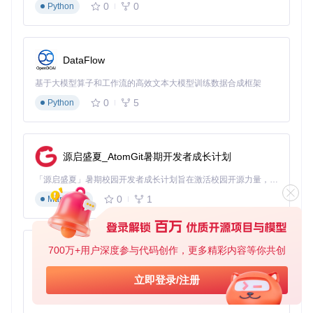
0
0
Python
de.js运行环境。
操作
：
git 
clone
cd
 pose-animator

DataFlow
yarn install

基于大模型算子和工作流的高效文本大模型训练数据合成框架
0
5
Python
验证
：访问localhost:8080，确认示例页面正常加载。
阶段二：角色设计与骨骼绑定
源启盛夏_AtomGit暑期开发者成长计划
准备
：选择合适的矢量图形编辑工具，准备基础角色设计。
操
作
：创建角色插画并添加骨骼系统，确保骨骼关节与角色关键
「源启盛夏」暑期校园开发者成长计划旨在激活校园开源力量，通过积分激励、认证扶持、资源倾斜等形式，引导高校组织和开发者完成「入驻 — 建项目 — 做贡献 — 获认证 — 得资源」的完整闭环。无论你是想带领社团入驻平台的组织者，还是希望用代码贡献证明自己的开发者，都能在这里找到属于你的成长路径。
部位对齐。
验证
：通过基础动作测试，确认骨骼运动能正确驱
动角色外观变化。
0
1
Markdown
阶段三：动作捕捉与参数调试
准备
：确保摄像头正常工作，光线条件适宜。
操作
：打开cam
700万+用户深度参与代码创作，更多精彩内容等你共创
py-xiaozhi
era.html页面，进行动作捕捉校准，调整识别灵敏度参数。
验
证
：做出简单动作，观察角色是否能准确跟随运动。
基于Python的Xiaozhi AI，适用于想要完整Xiaozhi体验而无需拥有专用硬件的用户。
立即登录/注册
阶段四：动画优化与细节调整
0
1
Python
准备
：收集角色运动中的异常情况记录。
操作
：调整骨骼权重