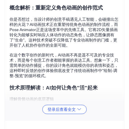
概念解析：重新定义角色动画的创作范式
你是否想过，当设计师的创意手稿遇见人工智能，会碰撞出怎
样的火花？AI动画技术正在重塑传统角色动画的制作流程，而
Pose Animator正是这场变革中的先锋工具。它将2D矢量插画
转化为能够实时响应人体动作的动态角色，让静态图像拥有
了"生命"。这种技术突破不仅降低了专业动画制作的门槛，更
开创了人机协作创作的全新可能。
在这个数字创作的新时代，AI动画不再是遥不可及的专业技
术，而是每个创意工作者都能掌握的表达工具。想象一下，只
需简单的动作捕捉，你的设计角色就能模仿你的表情和姿态，
这种即时反馈的创作体验彻底改变了传统动画制作中"绘制-调
整-预览"的循环模式。
技术原理解读：AI如何让角色"活"起来
理解骨骼动画的底层逻辑
角色动画的核心奥秘在于骨骼系统与表面渲染的分离设计。就
登录后查看全文
像人类通过骨骼运动带动肌肉和皮肤，AI动画系统也通过构建
虚拟骨骼结构来驱动角色运动。这种分层设计让动画师可以专
注于动作设计，而不必反复调整角色外观细节。