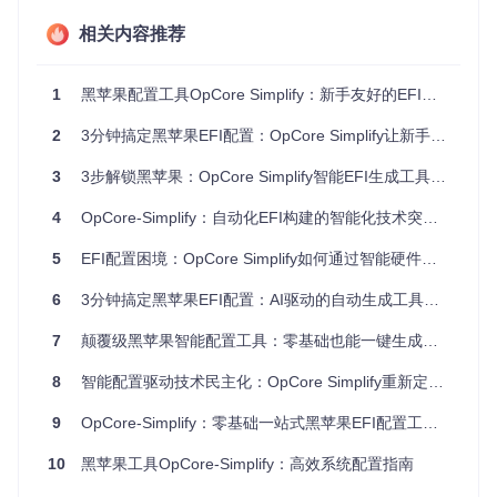
兼容性
查阅论坛帖子和兼
内置数据库实时分析硬
判断复
容性列表
件支持状态
相关内容推荐
杂
配置文
手动修改.plist文
基于硬件特征自动生成
件编写
1
黑苹果配置工具OpCore Simplify：新手友好的EFI自动生成方案与效率提升指南
件，易出错
优化配置
繁琐
2
3分钟搞定黑苹果EFI配置：OpCore Simplify让新手也能轻松上手的智能工具
多设备
重复手动调整不同
硬件报告导入功能快速
配置效
3
3步解锁黑苹果：OpCore Simplify智能EFI生成工具实战指南
硬件配置
切换配置环境
率低
4
OpCore-Simplify：自动化EFI构建的智能化技术突破方案
故障排
逐一检查配置项和
智能诊断系统定位问题
查耗时
日志文件
根源
5
EFI配置困境：OpCore Simplify如何通过智能硬件适配实现黑苹果技术民主化
OpCore Simplify通过重新设计配置流程，将原本需要数小时
6
3分钟搞定黑苹果EFI配置：AI驱动的自动生成工具让零基础也能轻松上手
的手动操作压缩至分钟级完成，同时大幅降低了配置错误率。
7
颠覆级黑苹果智能配置工具：零基础也能一键生成专业EFI的OpenCore自动配置方案
解析智能配置引擎：四大模块协同工作原理
8
智能配置驱动技术民主化：OpCore Simplify重新定义黑苹果EFI构建流程
OpCore Simplify的核心优势在于其模块化设计的智能配置引
擎，四个关键模块形成完整的工作闭环：
9
OpCore-Simplify：零基础一站式黑苹果EFI配置工具，让技术门槛降低90%
10
黑苹果工具OpCore-Simplify：高效系统配置指南
┌───────────────┐      ┌───────────────┐      ┌───────────
│   硬件识别模块  │─────>│  兼容性分析模块 │─────>│  配置生成模块