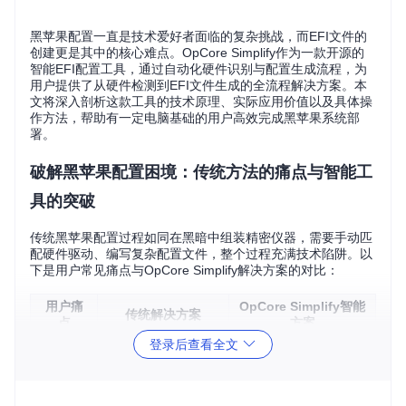
黑苹果配置一直是技术爱好者面临的复杂挑战，而EFI文件的
创建更是其中的核心难点。OpCore Simplify作为一款开源的
智能EFI配置工具，通过自动化硬件识别与配置生成流程，为
用户提供了从硬件检测到EFI文件生成的全流程解决方案。本
文将深入剖析这款工具的技术原理、实际应用价值以及具体操
作方法，帮助有一定电脑基础的用户高效完成黑苹果系统部
署。
破解黑苹果配置困境：传统方法的痛点与智能工
具的突破
传统黑苹果配置过程如同在黑暗中组装精密仪器，需要手动匹
配硬件驱动、编写复杂配置文件，整个过程充满技术陷阱。以
下是用户常见痛点与OpCore Simplify解决方案的对比：
用户痛
OpCore Simplify智能
传统解决方案
点
方案
登录后查看全文
硬件信
手动运行多个检测
一键生成完整硬件档
息收集
工具，整理分散数
案，自动识别关键组件
困难
据