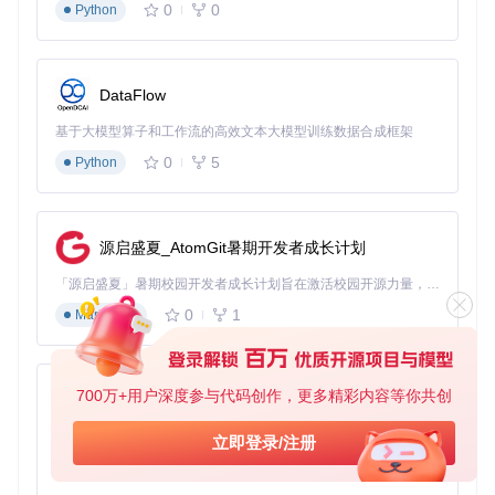
0
0
Python
实现高效配置：从硬件检测到EFI生成的三步流
程
DataFlow
准备运行环境
基于大模型算子和工作流的高效文本大模型训练数据合成框架
克隆项目仓库：
0
5
Python
git 
clone
源启盛夏_AtomGit暑期开发者成长计划
安装依赖包：
「源启盛夏」暑期校园开发者成长计划旨在激活校园开源力量，通过积分激励、认证扶持、资源倾斜等形式，引导高校组织和开发者完成「入驻 — 建项目 — 做贡献 — 获认证 — 得资源」的完整闭环。无论你是想带领社团入驻平台的组织者，还是希望用代码贡献证明自己的开发者，都能在这里找到属于你的成长路径。
0
1
Markdown
启动工具：
700万+用户深度参与代码创作，更多精彩内容等你共创
py-xiaozhi
Windows用户：双击运行
OpCore-Simplify.bat
macOS/Linux用户：终端执行
OpCore-Simplify.com
基于Python的Xiaozhi AI，适用于想要完整Xiaozhi体验而无需拥有专用硬件的用户。
立即登录/注册
mand
0
1
Python
⚠️
重要提示
：运行前建议关闭杀毒软件，部分安全软件可