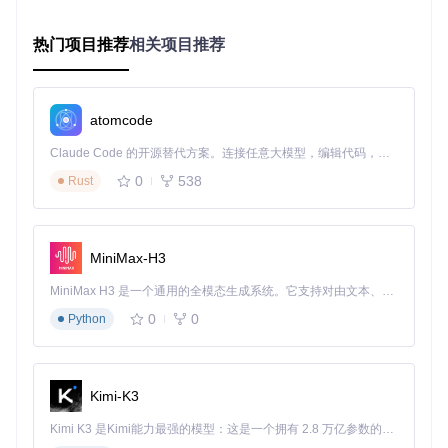
└───────────────┘      └───────────────┘      └───────────
       ↑                        ↑                        ↑
热门项目推荐
相关项目推荐
硬件识别模块
⚙️：通过系统API和硬件扫描工具收集详细的硬
件参数，包括CPU型号、主板芯片组、显卡型号等关键信息。
atomcode
该模块采用多源数据验证机制，确保硬件信息的准确性。
Claude Code 的开源替代方案。连接任意大模型，编辑代码，运行命令，自动验证 — 全自动执行。用 Rust 构建，极致性能。 ｜ An open-source alternative to Claude Code. Connect any LLM, edit code, run commands, and verify changes — autonomously. Built in Rust for speed. Get Started
兼容性分析模块
🔍：将收集到的硬件信息与内置的黑苹果兼容
0
538
Rust
性数据库进行比对。数据库包含数万条配置案例，能准确判断
各组件对macOS的支持程度，并标识需要额外配置的设备。
配置生成模块
🛠️：基于硬件特征和兼容性结果，应用预定义的
MiniMax-H3
配置规则生成最优设置。该模块会自动匹配ACPI补丁、内核扩
展和启动参数，避免手动修改配置文件的风险。
MiniMax H3 是一个通用的全模态生成系统。它支持对由文本、图像、视频和音频组成的多模态上下文进行统一理解，并能生成分辨率高达 2K、时长可达 15 秒的带原生立体声音频的视频。得益于面向任务泛化的系统设计，H3 在预训练阶段就已具备广泛的多模态上下文理解与生成能力，能够出色地执行复杂的多模态指令。
用户界面模块
🖥️：将复杂的技术参数转化为直观的图形界面，
0
0
Python
通过引导式操作降低使用门槛。界面设计遵循"最少操作原
则"，确保用户在不了解底层技术的情况下也能完成配置。
Kimi-K3
OpCore Simplify欢迎界面，展示工具核心功能与操作流程概
Kimi K3 是Kimi能力最强的模型：这是一个拥有 2.8 万亿参数的混合专家（MoE）模型，具备原生视觉理解能力，并支持 100 万 token 的上下文窗口。
览，包含硬件报告选择和兼容性检查的引导入口