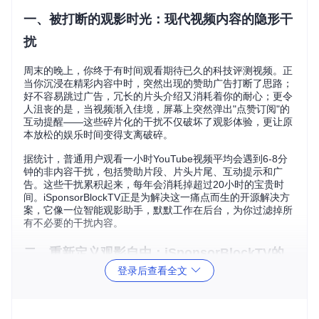
一、被打断的观影时光：现代视频内容的隐形干
扰
周末的晚上，你终于有时间观看期待已久的科技评测视频。正
当你沉浸在精彩内容中时，突然出现的赞助广告打断了思路；
好不容易跳过广告，冗长的片头介绍又消耗着你的耐心；更令
人沮丧的是，当视频渐入佳境，屏幕上突然弹出"点赞订阅"的
互动提醒——这些碎片化的干扰不仅破坏了观影体验，更让原
本放松的娱乐时间变得支离破碎。
据统计，普通用户观看一小时YouTube视频平均会遇到6-8分
钟的非内容干扰，包括赞助片段、片头片尾、互动提示和广
告。这些干扰累积起来，每年会消耗掉超过20小时的宝贵时
间。iSponsorBlockTV正是为解决这一痛点而生的开源解决方
案，它像一位智能观影助手，默默工作在后台，为你过滤掉所
有不必要的干扰内容。
二、重新定义观影自由：iSponsorBlockTV的
登录后查看全文
核心价值
想象一下这样的观影场景：当你打开YouTube视频，系统自动
跳过冗长的片头；当赞助内容出现时，画面无缝过渡到正片；