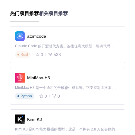
第二步：基础配置
热门项目推荐
相关项目推荐
编辑config.json文件，添加你的设备信息。新手用户可保持默
认设置，系统会自动发现网络中的设备：
atomcode
{
Claude Code 的开源替代方案。连接任意大模型，编辑代码，运行命令，自动验证 — 全自动执行。用 Rust 构建，极致性能。 ｜ An open-source alternative to Claude Code. Connect any LLM, edit code, run commands, and verify changes — autonomously. Built in Rust for speed. Get Started
"devices"
:
[
]
,
"skip_categories"
:
[
"sponsor"
,
"intro"
,
"outro"
]
,
0
538
Rust
"mute_ads"
:
true
,
"skip_ads"
:
true
}
MiniMax-H3
第三步：启动服务
MiniMax H3 是一个通用的全模态生成系统。它支持对由文本、图像、视频和音频组成的多模态上下文进行统一理解，并能生成分辨率高达 2K、时长可达 15 秒的带原生立体声音频的视频。得益于面向任务泛化的系统设计，H3 在预训练阶段就已具备广泛的多模态上下文理解与生成能力，能够出色地执行复杂的多模态指令。
使用Docker Compose一键启动：
0
0
Python
Kimi-K3
启动后，在浏览器中访问http://localhost:8080即可看到设备连
接状态。
Kimi K3 是Kimi能力最强的模型：这是一个拥有 2.8 万亿参数的混合专家（MoE）模型，具备原生视觉理解能力，并支持 100 万 token 的上下文窗口。