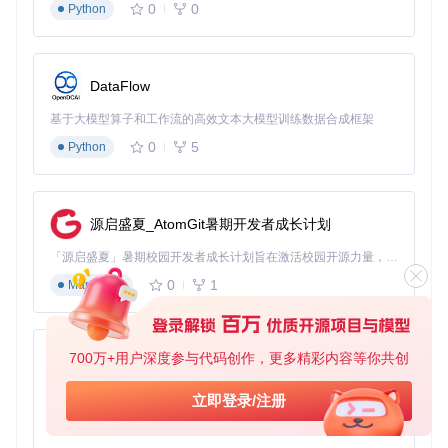
进阶配置：个性化观影体验
0
0
Python
场景一：家庭共享设置
如果多人共用设备，可创建不同配置文件：
DataFlow
{
基于大模型算子和工作流的高效文本大模型训练数据合成框架
"user_profiles"
:
{
0
5
Python
"default"
:
{
"skip_categories"
:
[
"sponsor"
,
"intro"
]
}
,
"kids"
:
{
"skip_categories"
:
[
"sponsor"
,
"intro"
,
"outro"
,
"s
源启盛夏_AtomGit暑期开发者成长计划
"mute_ads"
:
true
「源启盛夏」暑期校园开发者成长计划旨在激活校园开源力量，通过积分激励、认证扶持、资源倾斜等形式，引导高校组织和开发者完成「入驻 — 建项目 — 做贡献 — 获认证 — 得资源」的完整闭环。无论你是想带领社团入驻平台的组织者，还是希望用代码贡献证明自己的开发者，都能在这里找到属于你的成长路径。
}
}
0
1
Markdown
}
场景二：频道白名单设置
700万+用户深度参与代码创作，更多精彩内容等你共创
py-xiaozhi
对于你支持的创作者，可设置不跳过其内容：
基于Python的Xiaozhi AI，适用于想要完整Xiaozhi体验而无需拥有专用硬件的用户。
立即登录/注册
{
0
1
Python
"channel_whitelist"
:
[