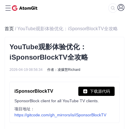
首页
/ YouTube观影体验优化：iSponsorBlockTV全攻略
YouTube观影体验优化：
iSponsorBlockTV全攻略
2026-04-19 08:56:34
作者：凌朦慧Richard
iSponsorBlockTV
下载源代码
SponsorBlock client for all YouTube TV clients.
项目地址：
https://gitcode.com/gh_mirrors/is/iSponsorBlockTV