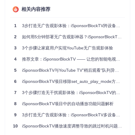
广告出现时自动静音，直到可跳过按钮出现并立即点击；甚至
相关内容推荐
连视频中的互动提醒都被智能隐藏——这就是iSponsorBlockT
V带来的核心价值：让你重新掌控观影节奏，将被干扰的时间
夺回来。
1
3步打造无广告观影体验：iSponsorBlockTV跨设备部署全攻略
iSponsorBlockTV通过连接SponsorBlock社区数据库，能够精
准识别视频中的各类干扰内容。与传统广告拦截工具不同，它
2
如何用5分钟部署无广告观影神器？iSponsorBlockTV全攻略
不仅能处理广告，还能智能识别并跳过赞助片段、片头片尾等
用户贡献标记的非内容部分。更重要的是，它专为电视设备优
3
3个步骤让家庭用户实现YouTube无广告观影体验
化，支持几乎所有主流智能电视和流媒体设备，让你在客厅大
屏幕上也能享受纯净的观影体验。
4
推荐文章：iSponsorBlockTV —— 让您的智能电视享受无广告的YouTube体验
三、场景化解决方案：从新手到专家的配置之旅
5
iSponsorBlockTV与YouTube TV"稍后观看"队列异常问题分析
6
iSponsorBlockTV项目移除set_auto_play_mode方法的必要性分析
新手入门：三步快速启动
第一步：环境准备
7
3个步骤打造无干扰观影体验：iSponsorBlockTV的智能内容过滤方案
对于大多数用户，推荐使用Docker方式部署，只需确保你的设
8
iSponsorBlockTV项目中的自动播放功能问题解析
备已安装Docker环境：
9
3步打造无广告观影体验：iSponsorBlockTV多设备部署指南
git 
clone
10
iSponsorBlockTV播放速度调整导致的跳过时机问题解析
cd
cp