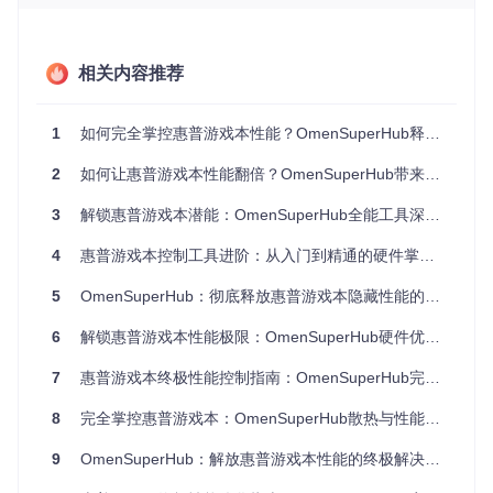
硬件监控功能让你随时了解设备运行情况，包括：
CPU
：温度、利用率和频率
GPU
：负载、温度和显存使用
相关内容推荐
内存
：实时占用率和可用空间
硬盘
：温度、读写速度和健康状态
电池
：剩余电量和健康度
1
如何完全掌控惠普游戏本性能？OmenSuperHub释放硬件潜能指南
通过直观的仪表盘，所有数据一目了然，让你对设备状态心中
2
如何让惠普游戏本性能翻倍？OmenSuperHub带来的3大核心改变
有数。
3
解锁惠普游戏本潜能：OmenSuperHub全能工具深度探索
智能调节风扇转速
4
惠普游戏本控制工具进阶：从入门到精通的硬件掌控方案
5
OmenSuperHub：彻底释放惠普游戏本隐藏性能的终极神器
风扇控制功能帮助你在性能与静音之间找到平衡：
6
解锁惠普游戏本性能极限：OmenSuperHub硬件优化工具终极评测指南
自动模式
：根据硬件温度智能调节转速
手动模式
：自由设定风扇速度百分比
7
惠普游戏本终极性能控制指南：OmenSuperHub完全实战教程
预设方案
：快速切换静音、平衡或性能模式
8
完全掌控惠普游戏本：OmenSuperHub散热与性能终极优化工具
无论你是深夜办公需要安静环境，还是游戏时追求极致散热，
都能找到合适的风扇设置。
9
OmenSuperHub：解放惠普游戏本性能的终极解决方案
一键切换性能模式