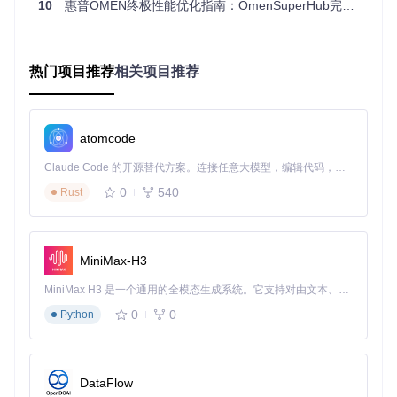
10
惠普OMEN终极性能优化指南：OmenSuperHub完全使用教程
针对不同使用场景，OmenSuperHub提供多种性能模式：
节能模式
：延长电池续航，适合移动办公
平衡模式
：兼顾性能与功耗，日常使用首选
热门项目推荐
相关项目推荐
高性能模式
：释放硬件全部潜力，游戏和渲染必备
只需点击鼠标，即可完成复杂的系统参数调节，无需深入系统
设置。
atomcode
用户真实场景：不同需求的优化策略
Claude Code 的开源替代方案。连接任意大模型，编辑代码，运行命令，自动验证 — 全自动执行。用 Rust 构建，极致性能。 ｜ An open-source alternative to Claude Code. Connect any LLM, edit code, run commands, and verify changes — autonomously. Built in Rust for speed. Get Started
0
540
Rust
游戏玩家场景
挑战
：长时间游戏导致硬件温度升高，性能不稳定
优化方案
：
MiniMax-H3
开启高性能模式，释放硬件潜力
MiniMax H3 是一个通用的全模态生成系统。它支持对由文本、图像、视频和音频组成的多模态上下文进行统一理解，并能生成分辨率高达 2K、时长可达 15 秒的带原生立体声音频的视频。得益于面向任务泛化的系统设计，H3 在预训练阶段就已具备广泛的多模态上下文理解与生成能力，能够出色地执行复杂的多模态指令。
将风扇设置为自动模式，让系统根据负载调节转速
0
0
Python
监控CPU和GPU温度，确保不超过安全阈值
游戏间隙使用"一键降温"功能，快速降低核心温度
内容创作者场景
DataFlow
挑战
：视频渲染和3D建模时CPU占用高，处理速度慢