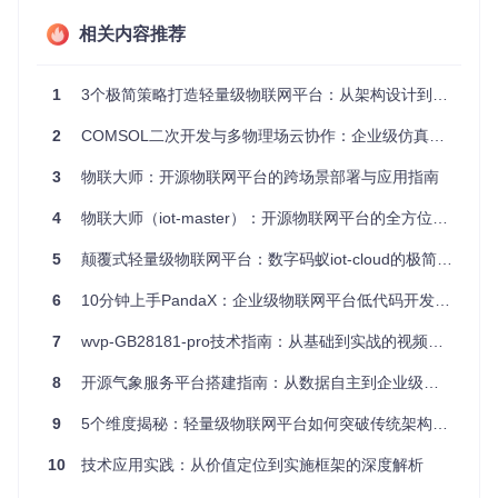
技术
社区活跃度、版本迭代
技术雷达图谱、
2
成熟
相关内容推荐
频率、生产案例
5%
供应商评估矩阵
度
基准测试、压力
性能
吞吐量、延迟、并发支
1
3个极简策略打造轻量级物联网平台：从架构设计到设备接入全指南
2
测试、极限场景
表现
持能力
0%
验证
2
COMSOL二次开发与多物理场云协作：企业级仿真平台构建指南
成本
初期投入、运维成本、
TCO模型计算、
1
结构
扩展成本
5%
ROI分析
3
物联大师：开源物联网平台的跨场景部署与应用指南
生态
4
物联大师（iot-master）：开源物联网平台的全方位实践指南
第三方集成能力、API
生态地图绘制、
1
兼容
丰富度、开发工具链
0%
集成测试
性
5
颠覆式轻量级物联网平台：数字码蚁iot-cloud的极简架构实践
主流架构方案对比分析
6
10分钟上手PandaX：企业级物联网平台低代码开发全指南
方案A：中心化单体架构
架构特点
：单一平台包含数据采集、存储、处理、分析全功能
7
wvp-GB28181-pro技术指南：从基础到实战的视频监控平台部署与优化
模块，通过垂直集成实现业务闭环。
8
开源气象服务平台搭建指南：从数据自主到企业级部署全方案
优势
：
9
5个维度揭秘：轻量级物联网平台如何突破传统架构瓶颈
部署简单，维护成本低（初期）
数据一致性高，事务支持完善
10
技术应用实践：从价值定位到实施框架的深度解析
开发门槛低，适合小型团队快速上手