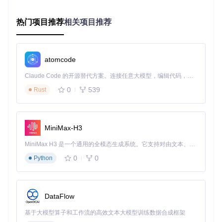
劣势
：
热门项目推荐
相关项目推荐
扩展能力受限，难以应对数据量激增
技术栈锁定，升级迭代风险高
单点故障影响整个系统
atomcode
适用场景
：设备数量<1000、数据量<1TB/天、功能需求稳定
的中小型项目
Claude Code 的开源替代方案。连接任意大模型，编辑代码，运行命令，自动验证 — 全自动执行。用 Rust 构建，极致性能。 ｜ An open-source alternative to Claude Code. Connect any LLM, edit code, run commands, and verify changes — autonomously. Built in Rust for speed. Get Started
方案B：分布式微服务架构
0
539
Rust
架构特点
：按业务域拆分独立服务（设备管理、数据采集、规
则引擎等），通过API网关实现服务编排。
MiniMax-H3
优势
：
MiniMax H3 是一个通用的全模态生成系统。它支持对由文本、图像、视频和音频组成的多模态上下文进行统一理解，并能生成分辨率高达 2K、时长可达 15 秒的带原生立体声音频的视频。得益于面向任务泛化的系统设计，H3 在预训练阶段就已具备广泛的多模态上下文理解与生成能力，能够出色地执行复杂的多模态指令。
横向扩展能力强，支持弹性伸缩
技术栈灵活，可按需选择最优工具
0
0
Python
故障隔离，系统可用性高
劣势
：
DataFlow
部署复杂度高，需容器编排支持
分布式事务处理复杂
基于大模型算子和工作流的高效文本大模型训练数据合成框架