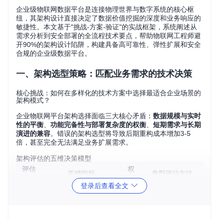
企业级物联网数据平台是连接物理世界与数字系统的核心枢
纽，其架构设计直接决定了数据价值挖掘的深度和业务响应的
敏捷性。本文基于"挑战-方案-验证"的实战框架，系统阐述从
需求分析到安全部署的全流程技术要点，帮助物联网工程师避
开90%的架构设计陷阱，构建具备高可靠性、弹性扩展和安全
合规的企业级数据平台。
一、架构选型策略：匹配业务需求的技术决策
核心挑战：如何在多样化的技术方案中选择最适合企业场景的
架构模式？
企业物联网平台架构选择面临三大核心矛盾：
数据规模与实时
性的平衡
、
功能完备性与部署复杂度的权衡
、
短期需求与长期
演进的兼容
。错误的架构选型将导致后期重构成本增加3-5
倍，甚至完全无法满足业务扩展需求。
架构评估的五维决策模型
评估
权
关键指标
典型评估方法
维度
重
登录后查看全文
业务
业务用例映射
功能模块匹配度、定制
3
适配
法、场景模拟测
化难度、行业合规性
0%
度
试