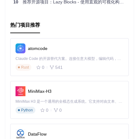
10
推荐开源项目：Lazy Blocks - 使用直观的可视化构建器创建Gutenberg区块
用户友好
：提供类似媒体库的选择体验，增强用户体验。
简洁整合
：通过简单的PHP和JS调用，即可将复杂功能融
入你的WordPress项目。
持续更新维护
：不断迭代，紧跟Gutenberg编辑器的最新
热门项目推荐
发展，确保兼容性和安全性。
文档详尽
：包含丰富的文档和实例，即便是初学者也能快
速上手。
开发友好
：内置开发工具链，支持热重载、代码规范检
atomcode
查，提高开发效率。
结语
Claude Code 的开源替代方案。连接任意大模型，编辑代码，运行命令，自动验证 — 全自动执行。用 Rust 构建，极致性能。 ｜ An open-source alternative to Claude Code. Connect any LLM, edit code, run commands, and verify changes — autonomously. Built in Rust for speed. Get Started
0
541
Rust
Human Made Gutenberg Tools
不仅是一个工具集合，它是
WordPress社区对Gutenberg潜力深入挖掘的体现。如果你是
追求编辑器极致体验的开发者，或是希望建站过程更加得心应
手的站长，这个项目绝对值得纳入你的工具箱。立即尝试，你
会发现，原本繁琐的编辑工作竟然可以如此优雅和高效。欢迎
MiniMax-H3
加入Gutenberg革新的行列，从
Human Made Gutenberg To
ols
开始。
MiniMax H3 是一个通用的全模态生成系统。它支持对由文本、图像、视频和音频组成的多模态上下文进行统一理解，并能生成分辨率高达 2K、时长可达 15 秒的带原生立体声音频的视频。得益于面向任务泛化的系统设计，H3 在预训练阶段就已具备广泛的多模态上下文理解与生成能力，能够出色地执行复杂的多模态指令。
0
0
Python
DataFlow