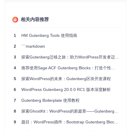
技术分析
本项目基于WordPress的Gutenberg编辑器构建，利用JavaSc
相关内容推荐
ript ES6+、React和WordPress的REST API来开发组件。通过
Composer进行依赖管理，让安装与升级变得简单快捷。特别
地，所有功能通过全局对象
window.hm
暴露给外界，使得集成
1
HM Gutenberg Tools 使用指南
到任何Gutenberg环境变得轻而易举。此外，它提供了详细的
API文档和使用案例，即便是非专业开发者也能快速上手。
2
```markdown
应用场景
3
探索Gutenberg迁移之旅：助力WordPress开发者迈向新时代
无论是主题开发者希望增加高级编辑特性，还是插件开发者寻
4
推荐使用Sage ACF Gutenberg Blocks：打造个性化的WordPress区块体验
求快速集成复杂UI元素，
Human Made Gutenberg Tools
都
是不可多得的好帮手。例如，在创建新闻聚合网站时，使用Po
5
探索WordPress的未来：Gutenberg区块开发课程
st Select Button可以轻松为文章添加相关报道链接；而在电商
主题中，侧边栏的图片和链接控制则能帮助构建商品详情页
6
WordPress Gutenberg 20.0.0 RC1 版本深度解析
面。它同样适合于教育、博客、企业等多种站点，通过自定义
组件实现独特的内容布局和交互方式。
7
Gutenberg Boilerplate 使用教程
项目特点
8
探索GhostKit：WordPress的新篇章——Gutenberg增强器
9
题目：WordPress插件：Bootstrap Gutenberg Blocks的全方位解析与应用
高度可扩展性
：支持自定义帖子类型和税种过滤，便于适
应各类项目需求。