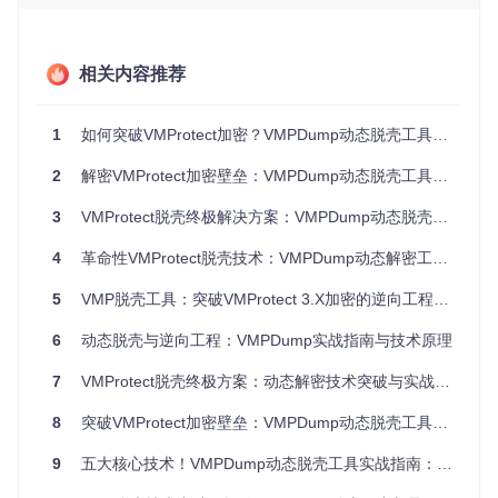
准备工作
：确保目标进程中的VMProtect初始化和解包已
经完成，进程必须处于或超过原始入口点（OEP）状态
执行命令
：
基础用法：
VMPDump.exe 1234 "target.dll"
（123
相关内容推荐
4为进程ID，target.dll为目标模块）
指定入口点：
VMPDump.exe 1234 "target.dll" -e
1
如何突破VMProtect加密？VMPDump动态脱壳工具让逆向工程效率提升300%
p=0x1000
（0x1000为入口点RVA）
禁用重定位：
VMPDump.exe 1234 "" -disable-rel
2
解密VMProtect加密壁垒：VMPDump动态脱壳工具实战指南
oc
（空字符串表示处理进程映像模块）
输出结果说明
3
VMProtect脱壳终极解决方案：VMPDump动态脱壳工具实战指南
处理后的映像文件会保存在进程映像模块目录中，文件名为
<
目标模块名称>.VMPDump.<目标模块扩展名>
4
革命性VMProtect脱壳技术：VMPDump动态解密工具突破虚拟机保护屏障
5
VMP脱壳工具：突破VMProtect 3.X加密的逆向工程利器
VMP解密核心技术解析
6
动态脱壳与逆向工程：VMPDump实战指南与技术原理
解密流程概览
7
VMProtect脱壳终极方案：动态解密技术突破与实战指南
VMPDump的工作原理可以分为三个主要阶段：扫描识别、代
码分析和导入表修复。就像一位经验丰富的代码翻译官，它能
8
突破VMProtect加密壁垒：VMPDump动态脱壳工具的技术实现与实战指南
够读懂VMProtect加密的"密文"并将其转换为"明文"代码。
技术原理通俗解释
9
五大核心技术！VMPDump动态脱壳工具实战指南：从加密困境到代码解析
VMProtect会在程序中注入特殊的"混淆代码"（存根），这些