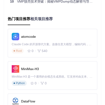
10
VMP脱壳技术突破：揭秘VMPDump动态解密与导入表修复工具
存根就像加密的钥匙，需要特定的方式才能解读。VMPDump
通过以下步骤完成解密：
扫描可执行节
：找出所有VMProtect注入的存根代码
热门项目推荐
相关项目推荐
代码提升与分析
：使用VTIL x64提升器将这些存根"翻
译"成可分析的中间语言
调用类型识别
：确定需要替换的调用类型和必须覆盖的字
节
atomcode
导入表重建
：创建新的导入表，将混淆调用替换为直接调
用
Claude Code 的开源替代方案。连接任意大模型，编辑代码，运行命令，自动验证 — 全自动执行。用 Rust 构建，极致性能。 ｜ An open-source alternative to Claude Code. Connect any LLM, edit code, run commands, and verify changes — autonomously. Built in Rust for speed. Get Started
特殊情况处理
0
540
Rust
当遇到空间不足无法直接替换调用的情况，VMPDump会智能
扩展代码节并注入跳转存根，确保解密过程的完整性。
MiniMax-H3
实际应用场景案例
MiniMax H3 是一个通用的全模态生成系统。它支持对由文本、图像、视频和音频组成的多模态上下文进行统一理解，并能生成分辨率高达 2K、时长可达 15 秒的带原生立体声音频的视频。得益于面向任务泛化的系统设计，H3 在预训练阶段就已具备广泛的多模态上下文理解与生成能力，能够出色地执行复杂的多模态指令。
常规加密样本处理
0
0
Python
对于标准VMProtect 3.X加密的程序，VMPDump能够识别9
5%以上的导入调用，处理时间通常在10-30秒内，生成的可执
行文件可直接用于静态分析。
DataFlow
高度变异代码处理