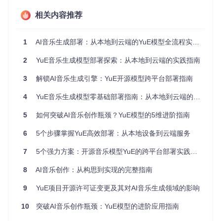
开发友好性
：提供完整的预训练模型和推理脚本，降低部署
门槛
相关内容推荐
商业扩展性
：开源协议允许商业应用，避免技术依赖风险
1
AI音乐生成部署：从本地到云端的YuE模型全流程实践指南
快速启动：从零开始的部署实施路径
2
YuE音乐生成模型部署探索：从本地到云端的实践指南
环境准备与依赖管理
部署YuE的第一步是搭建基础运行环境。通过以下流程可快速
3
解锁AI音乐生成引擎：YuE开源模型跨平台部署指南
完成准备工作：
4
YuE音乐生成模型零基础部署指南：从本地到云端的全方位方案
获取项目代码
5
克隆官方仓库到本地环境：
如何突破AI音乐创作瓶颈？YuE模型的5维进阶指南
git clone https://gitcode.com/gh_mirrors/yu
6
5个步骤掌握YuE高效部署：从本地设备到云端服务
e/YuE
7
5个强力方案：开源音乐模型YuE的跨平台部署实践指南
配置Python环境
建议使用Python 3.8+版本，并通过项目提供的依赖文件安
8
AI音乐创作：从构思到实现的完整指南
装核心组件：
pip install -r requirements.txt
9
YuE项目开源许可证变更及其对AI音乐生成领域的影响
模型文件部署
10
突破AI音乐创作瓶颈：YuE模型的进阶应用指南
核心模型文件需放置于指定目录：
核心配置目录：inference/mm_tokenizer_v0.2_hf/