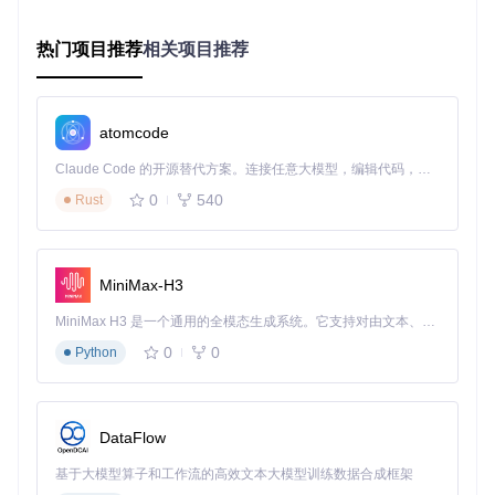
决策指南：选择适合的部署方案
热门项目推荐
相关项目推荐
根据应用场景需求，YuE提供多种部署路径选择：
部署模
部署复
维护
适用场景
硬件要求
atomcode
式
杂度
成本
本地推
个人测试/小
★☆☆
单GPU(8
Claude Code 的开源替代方案。连接任意大模型，编辑代码，运行命令，自动验证 — 全自动执行。用 Rust 构建，极致性能。 ｜ An open-source alternative to Claude Code. Connect any LLM, edit code, run commands, and verify changes — autonomously. Built in Rust for speed. Get Started
低
理
批量生成
☆☆
GB+)
0
540
Rust
容器化
团队协作/服
★★☆
单节点GP
中
部署
务化测试
☆☆
U
分布式
企业级服务/
多节点GP
★★★
高
MiniMax-H3
部署
高并发
U集群
★☆
MiniMax H3 是一个通用的全模态生成系统。它支持对由文本、图像、视频和音频组成的多模态上下文进行统一理解，并能生成分辨率高达 2K、时长可达 15 秒的带原生立体声音频的视频。得益于面向任务泛化的系统设计，H3 在预训练阶段就已具备广泛的多模态上下文理解与生成能力，能够出色地执行复杂的多模态指令。
对于资源受限的开发者，本地推理模式可直接运行：
0
0
python inference/infer.py --prompt "描述音乐风格
Python
的文本提示" --output "生成结果文件.mp3"
场景实践：从技术验证到生产环境
DataFlow
低配置设备部署方案
基于大模型算子和工作流的高效文本大模型训练数据合成框架