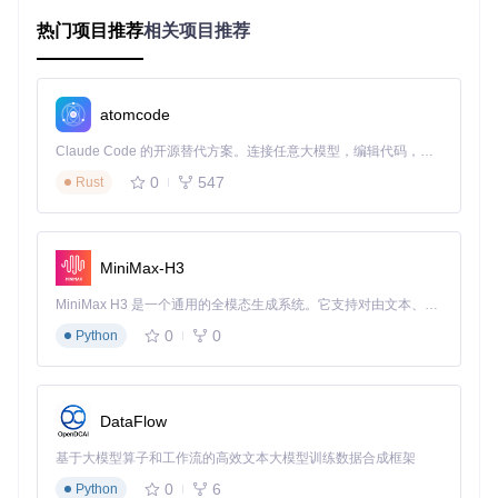
RSSHub通过将各类网站转换为统一的RSS源，完美解决了这
热门项目推荐
相关项目推荐
些问题，让你重新掌控信息获取的节奏和内容。
3步解锁任意网站订阅能力
atomcode
使用RSSHub无需编程知识，按照以下简单步骤，即可快速搭
建个人订阅系统：
Claude Code 的开源替代方案。连接任意大模型，编辑代码，运行命令，自动验证 — 全自动执行。用 Rust 构建，极致性能。 ｜ An open-source alternative to Claude Code. Connect any LLM, edit code, run commands, and verify changes — autonomously. Built in Rust for speed. Get Started
0
547
Rust
选择适合你的部署方式
目标
：根据自身条件选择最便捷的使用方式
操作
：
公共实例：直接使用社区维护的公开服务，无需任何部署
MiniMax-H3
自建实例：通过仓库克隆部署到自己的服务器
git clone
MiniMax H3 是一个通用的全模态生成系统。它支持对由文本、图像、视频和音频组成的多模态上下文进行统一理解，并能生成分辨率高达 2K、时长可达 15 秒的带原生立体声音频的视频。得益于面向任务泛化的系统设计，H3 在预训练阶段就已具备广泛的多模态上下文理解与生成能力，能够出色地执行复杂的多模态指令。
https://gitcode.com/gh_mirrors/al/ALL-about-R
SS
0
0
Python
云服务部署：利用云平台一键部署，获得更好的稳定性
预期结果
：拥有一个可用的RSSHub服务端点，准备生成自定
义RSS源
DataFlow
查找并配置网站路由
基于大模型算子和工作流的高效文本大模型训练数据合成框架
目标
：获取目标网站的订阅规则
操作
：
0
6
Python