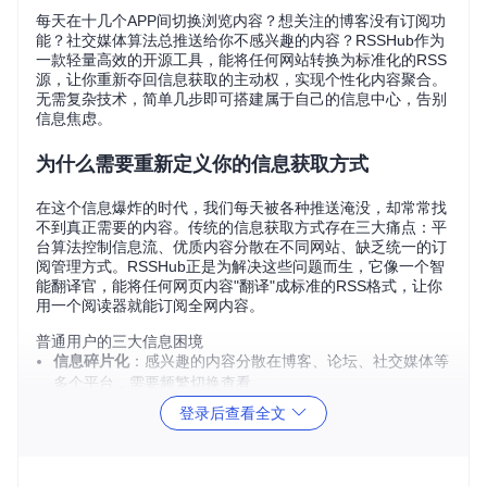
每天在十几个APP间切换浏览内容？想关注的博客没有订阅功
能？社交媒体算法总推送给你不感兴趣的内容？RSSHub作为
一款轻量高效的开源工具，能将任何网站转换为标准化的RSS
源，让你重新夺回信息获取的主动权，实现个性化内容聚合。
无需复杂技术，简单几步即可搭建属于自己的信息中心，告别
信息焦虑。
为什么需要重新定义你的信息获取方式
在这个信息爆炸的时代，我们每天被各种推送淹没，却常常找
不到真正需要的内容。传统的信息获取方式存在三大痛点：平
台算法控制信息流、优质内容分散在不同网站、缺乏统一的订
阅管理方式。RSSHub正是为解决这些问题而生，它像一个智
能翻译官，能将任何网页内容"翻译"成标准的RSS格式，让你
用一个阅读器就能订阅全网内容。
普通用户的三大信息困境
信息碎片化
：感兴趣的内容分散在博客、论坛、社交媒体等
多个平台，需要频繁切换查看
算法绑架
：平台根据点击量推荐内容，导致信息茧房，视野
登录后查看全文
越来越窄
时效性缺失
：无法及时获取关注内容的更新，常常错过重要
信息