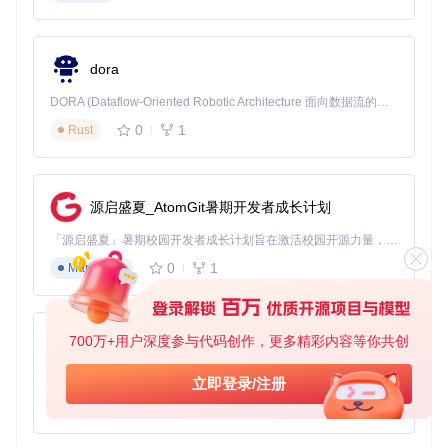
访问RSSHub文档，搜索目标网站名称
找到对应的路由模板，如
/github/user/{username}
替换模板中的参数，如将
{username}
替换为实际用户名
dora
预期结果
：获得形如
https://rsshub.example.com/githu
DORA (Dataflow-Oriented Robotic Architecture 面向数据流的机器人架构) 是为 AI 与具身智能机器人打造的高性能开发框架，以数据流范式重构开发逻辑，原生支持分布式部署与端边云协同 —— 无需复杂适配，即可实现一体端到端具身大小脑、VLA等模型部署，无缝衔接感知、推理、控制全链路，让 AI 能力与机器人动作深度融合。 依托 Rust 内核与零拷贝通信技术，它将具身大小脑、VLA等模型推理、多模态数据融合延迟压缩至微秒级，同时兼容 ROS2 生态与国产 AI 芯片，彻底降低具身智能机器人的开发门槛，让分布式部署下的 AI 赋能创新更高效、更灵活。
b/user/octocat
的RSS订阅链接
0
1
Rust
添加到RSS阅读器
目标
：在常用阅读器中接收内容更新
操作
：
源启盛夏_AtomGit暑期开发者成长计划
打开你的RSS阅读器（如Feedly、Inoreader等）
选择添加新订阅，粘贴生成的RSS链接
「源启盛夏」暑期校园开发者成长计划旨在激活校园开源力量，通过积分激励、认证扶持、资源倾斜等形式，引导高校组织和开发者完成「入驻 — 建项目 — 做贡献 — 获认证 — 得资源」的完整闭环。无论你是想带领社团入驻平台的组织者，还是希望用代码贡献证明自己的开发者，都能在这里找到属于你的成长路径。
调整更新频率和通知设置
0
1
Markdown
预期结果
：阅读器中出现目标网站的最新内容，自动更新
小贴士
：什么是RSS？→ 简单说就是内容的快递订阅服
务，网站有新内容时会自动"快递"到你的阅读器，无需你主
700万+用户深度参与代码创作，更多精彩内容等你共创
py-xiaozhi
动访问。
基于Python的Xiaozhi AI，适用于想要完整Xiaozhi体验而无需拥有专用硬件的用户。
立即登录/注册
从信息孤岛到聚合中心：RSSHub生态解析
0
1
Python
RSSHub不仅仅是一个工具，更是连接各类内容源与阅读工具