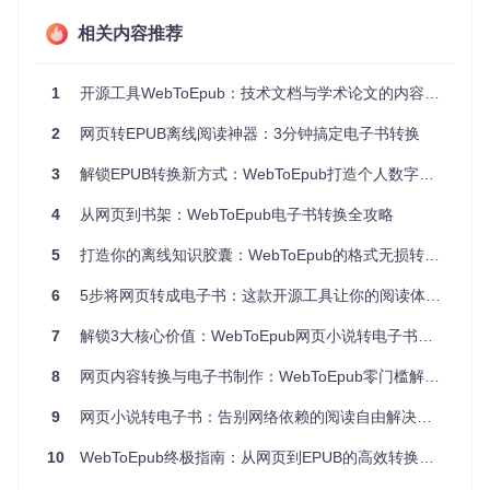
五大实用场景：不止于阅读的内容管理方案
相关内容推荐
1. 研究资料整合 📚
学术研究者李明将分散在不同期刊网站的论文摘要转换为EPU
1
开源工具WebToEpub：技术文档与学术论文的内容保存解决方案
B合集，通过电子书批注功能整理研究思路，使文献综述效率
提升40%。
2
网页转EPUB离线阅读神器：3分钟搞定电子书转换
2. 旅行阅读包 🎒
3
解锁EPUB转换新方式：WebToEpub打造个人数字内容管理系统
背包客小张在出发前将目的地攻略、文化背景文章批量转换为
离线电子书，在没有网络的偏远地区依然能获取深度旅行信
4
从网页到书架：WebToEpub电子书转换全攻略
息。
5
打造你的离线知识胶囊：WebToEpub的格式无损转换技术让内容爱好者实现网页到电子书的自由
3. 儿童数字图书馆 👶
6
5步将网页转成电子书：这款开源工具让你的阅读体验提升100%
家长王女士将儿童教育网站的互动故事转换为EPUB，去除广
告和交互元素后，孩子在平板上获得纯净的阅读体验。
7
解锁3大核心价值：WebToEpub网页小说转电子书完全指南
4. 内容创作者备份 💻
8
网页内容转换与电子书制作：WebToEpub零门槛解决方案
自媒体作者小陈定期将自己的专栏文章转换为EPUB存档，既
作为作品备份，也方便向出版社展示作品集。
9
网页小说转电子书：告别网络依赖的阅读自由解决方案
5. 学习资源打包 📱
10
WebToEpub终极指南：从网页到EPUB的高效转换方案
大学生小林将在线课程的讲义和补充材料整合成系列电子书，