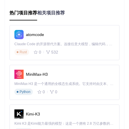
在手机上随时复习，碎片时间利用率提高60%。
热门项目推荐
相关项目推荐
技术亮点：看不见的强大引擎 ⚙️
WebToEpub背后的智能解析技术让它从同类工具中脱颖而
出：
atomcode
自适应内容识别
：自动区分文章主体与广告、导航等干扰元
Claude Code 的开源替代方案。连接任意大模型，编辑代码，运行命令，自动验证 — 全自动执行。用 Rust 构建，极致性能。 ｜ An open-source alternative to Claude Code. Connect any LLM, edit code, run commands, and verify changes — autonomously. Built in Rust for speed. Get Started
素，精准提取核心内容
0
532
Rust
智能章节划分
：基于网页结构自动识别章节标题，生成符合
阅读习惯的电子书目录
媒体资源本地化
：自动下载并嵌入图片、图表等资源，确保
离线阅读时内容完整呈现
MiniMax-H3
多格式支持
：除EPUB外，还提供PDF、MOBI等格式导出
选项，适配不同阅读设备
MiniMax H3 是一个通用的全模态生成系统。它支持对由文本、图像、视频和音频组成的多模态上下文进行统一理解，并能生成分辨率高达 2K、时长可达 15 秒的带原生立体声音频的视频。得益于面向任务泛化的系统设计，H3 在预训练阶段就已具备广泛的多模态上下文理解与生成能力，能够出色地执行复杂的多模态指令。
0
0
Python
实用指南：让转换效果更上一层楼 ✨
安装扩展（适用于Chrome/Firefox）
访问项目仓库：
git clone https://gitcode.com/gh
Kimi-K3
_mirrors/we/WebToEpub
在浏览器中打开扩展管理页面
Kimi K3 是Kimi能力最强的模型：这是一个拥有 2.8 万亿参数的混合专家（MoE）模型，具备原生视觉理解能力，并支持 100 万 token 的上下文窗口。