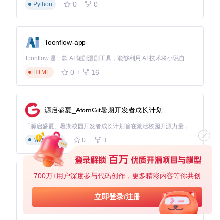
启用"开发者模式"，选择"加载已解压的扩展程序"
0
0
Python
选择项目中的
plugin
文件夹完成安装
Firefox扩展安装教程
Toonflow-app
进阶技巧
批量转换
：通过"导入URL列表"功能一次性转换多章节内容
Toonflow 是一款 AI 短剧漫剧工具，能够利用 AI 技术将小说自动转化为剧本，并结合 AI 生成的图片和视频，实现高效的短剧创作。借助 Toonflow，可以轻松完成从文字到影像的全流程，让短剧制作变得更加智能与便捷。
样式定制
：在"高级选项"中调整字体、行距和页面布局
封面设计
：上传自定义图片作为电子书封面，打造个性化收
0
16
HTML
藏
章节排序
：支持手动调整章节顺序，创建符合阅读逻辑的内
容结构
源启盛夏_AtomGit暑期开发者成长计划
定期更新
：对连载内容使用"刷新章节"功能，一键更新最新
内容
「源启盛夏」暑期校园开发者成长计划旨在激活校园开源力量，通过积分激励、认证扶持、资源倾斜等形式，引导高校组织和开发者完成「入驻 — 建项目 — 做贡献 — 获认证 — 得资源」的完整闭环。无论你是想带领社团入驻平台的组织者，还是希望用代码贡献证明自己的开发者，都能在这里找到属于你的成长路径。
0
1
社区生态：共同成长的开源力量 🌱
Markdown
WebToEpub的持续进化离不开全球开发者的贡献：
700万+用户深度参与代码创作，更多精彩内容等你共创
AionUi
Parser扩展
：社区已开发超过200种网站专用解析器，覆盖
小说、博客、学术等多种内容类型
免费、本地、开源的 24/7 全天候 Cowork 应用，以及适用于 Gemini CLI、Claude Code、Codex、OpenCode、Qwen Code、Goose CLI、Auggie 等的 OpenClaw | 🌟 喜欢就点star吧
立即登录/注册
多语言支持
：支持英语、中文、日语等15种语言界面，适配
0
6
不同地区用户需求
TypeScript
问题反馈
：通过项目Issue系统快速响应bug报告和功能建议