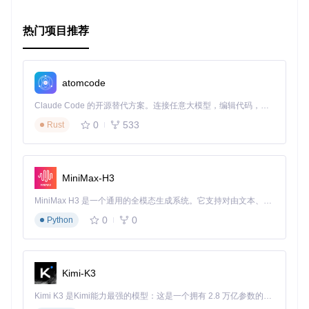
protoc -I /usr/local/include \

    	-I . \

热门项目推荐
或者自动为字段添加标签：
atomcode
protoc -I /usr/local/include \

Claude Code 的开源替代方案。连接任意大模型，编辑代码，运行命令，自动验证 — 全自动执行。用 Rust 构建，极致性能。 ｜ An open-source alternative to Claude Code. Connect any LLM, edit code, run commands, and verify changes — autonomously. Built in Rust for speed. Get Started
    	-I . \

    	--gotag_out=auto=
"form+db-as-camel"
0
533
Rust
最后，值得注意的是，PGGT 应始终在 Protobuf 编译后运
行，以保证正确性。
MiniMax-H3
总之，protoc-gen-gotag 是一个高效且灵活的工具，可以帮助
你在 Protobuf 开发过程中节省大量时间，提高代码质量。如
MiniMax H3 是一个通用的全模态生成系统。它支持对由文本、图像、视频和音频组成的多模态上下文进行统一理解，并能生成分辨率高达 2K、时长可达 15 秒的带原生立体声音频的视频。得益于面向任务泛化的系统设计，H3 在预训练阶段就已具备广泛的多模态上下文理解与生成能力，能够出色地执行复杂的多模态指令。
果你在日常工作中依赖 Protobuf，那么这个项目绝对值得尝
0
0
Python
试！
Kimi-K3
Kimi K3 是Kimi能力最强的模型：这是一个拥有 2.8 万亿参数的混合专家（MoE）模型，具备原生视觉理解能力，并支持 100 万 token 的上下文窗口。