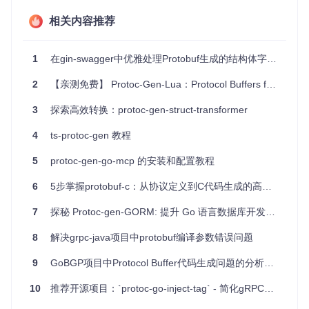
PGGT 在多种场景下大有用武之地：
相关内容推荐
需要对 Protobuf 结构体进行 ORM 映射时，可方便地添加
SQL 查询所需的
sql
标签。
1
在gin-swagger中优雅处理Protobuf生成的结构体字段控制
对于 GraphQL API 开发，可以直接在 Protobuf 定义中添加
graphql
标签，简化接口处理。
2
【亲测免费】 Protoc-Gen-Lua：Protocol Buffers for Lua的高效生成器
通过自动化标签添加，可以使代码更整洁，减少手动修改工
作量。
3
探索高效转换：protoc-gen-struct-transformer
项目特点
4
ts-protoc-gen 教程
5
protoc-gen-go-mcp 的安装和配置教程
易用性
：仅需一行命令即可完成标签的添加和替换，无需繁
琐的手动操作。
6
5步掌握protobuf-c：从协议定义到C代码生成的高效实战指南
灵活性
：提供多种标签控制选项，可以精确地满足你的需
求。
7
探秘 Protoc-gen-GORM: 提升 Go 语言数据库开发效率的新工具
自动化
：自动为字段添加标签，可以根据字段名称生成不同
的格式，如 snake_case、camelCase 等。
8
解决grpc-java项目中protobuf编译参数错误问题
兼容性
：应当在 Protobuf 编译后执行，以确保不会干扰原
有的生成过程。
9
GoBGP项目中Protocol Buffer代码生成问题的分析与解决
例如，可以通过以下命令为
.proto
文件添加标签：
10
推荐开源项目：`protoc-go-inject-tag` - 简化gRPC服务端标签注入