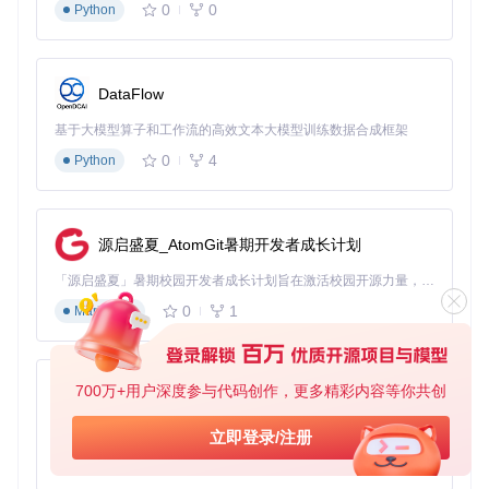
0
0
Python
DataFlow
基于大模型算子和工作流的高效文本大模型训练数据合成框架
0
4
Python
源启盛夏_AtomGit暑期开发者成长计划
「源启盛夏」暑期校园开发者成长计划旨在激活校园开源力量，通过积分激励、认证扶持、资源倾斜等形式，引导高校组织和开发者完成「入驻 — 建项目 — 做贡献 — 获认证 — 得资源」的完整闭环。无论你是想带领社团入驻平台的组织者，还是希望用代码贡献证明自己的开发者，都能在这里找到属于你的成长路径。
0
1
Markdown
700万+用户深度参与代码创作，更多精彩内容等你共创
py-xiaozhi
基于Python的Xiaozhi AI，适用于想要完整Xiaozhi体验而无需拥有专用硬件的用户。
立即登录/注册
0
1
Python