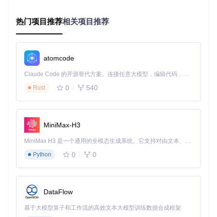
OCLP不仅解决了基本的系统引导问题，还针对老旧硬件提供
了专门的驱动支持和性能优化。例如，通过特殊的图形补丁，
使Intel HD3000等老旧显卡能够在新系统中正常工作并支持更
热门项目推荐
相关项目推荐
高分辨率。
左图：未使用OCLP补丁的Intel HD3000显卡在macOS Monte
atomcode
rey下的显示效果
Claude Code 的开源替代方案。连接任意大模型，编辑代码，运行命令，自动验证 — 全自动执行。用 Rust 构建，极致性能。 ｜ An open-source alternative to Claude Code. Connect any LLM, edit code, run commands, and verify changes — autonomously. Built in Rust for speed. Get Started
0
540
右图：使用OCLP补丁后，Intel HD3000显卡的显示效果明显
Rust
改善，色彩更准确，分辨率选项更丰富
三、实操指南：从零开始的升级之旅
MiniMax-H3
3.1 兼容性检测：你的Mac是否支持？
MiniMax H3 是一个通用的全模态生成系统。它支持对由文本、图像、视频和音频组成的多模态上下文进行统一理解，并能生成分辨率高达 2K、时长可达 15 秒的带原生立体声音频的视频。得益于面向任务泛化的系统设计，H3 在预训练阶段就已具备广泛的多模态上下文理解与生成能力，能够出色地执行复杂的多模态指令。
在开始升级前，首先需要确认你的设备是否支持OCLP。OCL
0
0
Python
P的支持范围在不断扩大，从早期版本到最新版本，支持的设
备型号显著增加。
DataFlow
OCLP 0.5.1版本支持的macOS Ventura设备列表，主要集中
在2012-2017年间的机型
基于大模型算子和工作流的高效文本大模型训练数据合成框架