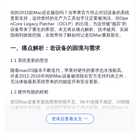
你的2015款Mac还在服役吗？当苹果官方停止对旧设备的系统
更新支持，这些曾经的生产力工具似乎注定要被淘汰。但Ope
nCore Legacy Patcher（OCLP）的出现，为这些被"抛弃"的
设备带来了重生的希望。本文将从痛点解析、技术破局、实操
指南到效能挖掘，全面带你了解如何让老旧Mac重获新生。
一、痛点解析：老设备的困境与需求
1.1 系统更新的壁垒
随着macOS版本不断迭代，苹果对硬件的要求也水涨船高。
许多2012-2016年间的Mac设备被排除在官方支持列表之外，
无法体验最新系统带来的功能提升和安全更新。
1.2 硬件性能的桎梏
老旧Mac设备常面临图形性能不足、Wi-Fi连接不稳定、USB接
口兼容性等问题，这些都严重影响了用户体验。特别是Intel H
D3000等老旧显卡，在新系统中往往无法正常工作。
登录后查看全文
1.3 数据安全的隐忧
无法获取最新的安全补丁，使老旧设备面临越来越多的安全风
险。同时，用户的重要数据和工作习惯也难以在新旧设备间平