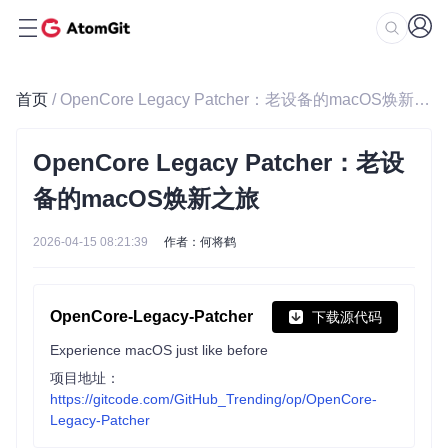
首页
/ OpenCore Legacy Patcher：老设备的macOS焕新之旅
OpenCore Legacy Patcher：老设
备的macOS焕新之旅
2026-04-15 08:21:39
作者：何将鹤
OpenCore-Legacy-Patcher
下载源代码
Experience macOS just like before
项目地址：
https://gitcode.com/GitHub_Trending/op/OpenCore-
Legacy-Patcher