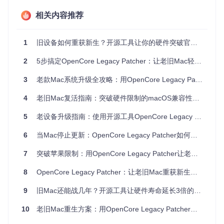
滑迁移。
相关内容推荐
二、技术破局：OCLP如何让老设备重获新生
1
旧设备如何重获新生？开源工具让你的硬件突破官方限制
2.1 内存补丁技术：非侵入式的系统改造
2
5步搞定OpenCore Legacy Patcher：让老旧Mac轻松升级最新macOS
OCLP采用先进的内存补丁技术，所有系统修改都在内存中动
态完成，不会对原始系统文件造成永久性改变。这种非侵入式
3
老款Mac系统升级全攻略：用OpenCore Legacy Patcher让旧设备焕发新生
的方法确保了系统的安全性和可恢复性，用户可以随时回到原
始系统状态。
4
老旧Mac复活指南：突破硬件限制的macOS兼容性解决方案
5
老设备升级指南：使用开源工具OpenCore Legacy Patcher实现macOS系统优化
OCLP主界面展示了四大核心功能模块：构建安装OpenCor
e、创建macOS安装器、系统补丁安装和支持选项，为老旧M
ac升级提供一站式解决方案
6
当Mac停止更新：OpenCore Legacy Patcher如何突破硬件枷锁
2.2 跨版本支持：从Big Sur到Sequoia
7
突破苹果限制：用OpenCore Legacy Patcher让老旧Mac焕发新生
OCLP支持从macOS Big Sur到最新的Sequoia系统，能够为
8
OpenCore Legacy Patcher：让老旧Mac重获新生的系统焕新工具
不同年份的Mac设备提供量身定制的补丁方案。通过不断更新
的设备支持列表，OCLP让更多老旧设备能够跟上系统更新的
9
旧Mac还能战几年？开源工具让硬件寿命延长3倍的秘密
步伐。
10
老旧Mac重生方案：用OpenCore Legacy Patcher唤醒沉睡性能
2.3 驱动与性能优化：释放硬件潜力