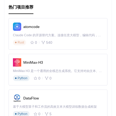
简单易用
：提供清晰的命令行接口，只需简单的命令就能快
热门项目推荐
速生成标签文件。
高度可配置
：可以通过设置配置参数来自定义标签生成规
则，如是否包含变量，标签文件名称等。
实时更新
：当集成到Vim时，能在保存文件时自动更新标
atomcode
签，保持代码导航的实时性。
多平台支持
：不仅适用于Unix/Linux系统，也对Windows进
Claude Code 的开源替代方案。连接任意大模型，编辑代码，运行命令，自动验证 — 全自动执行。用 Rust 构建，极致性能。 ｜ An open-source alternative to Claude Code. Connect any LLM, edit code, run commands, and verify changes — autonomously. Built in Rust for speed. Get Started
行了优化。
0
540
Rust
广泛兼容
：与多种流行的代码编辑器和插件无缝融合，满足
不同开发者的习惯。
如果你是CoffeeScript开发者，想要提升代码导航的便利性和
MiniMax-H3
效率，那么CoffeeTags无疑是一个值得尝试的工具。只需一行
命令或者简单配置，就能让代码管理变得轻松自如。立即尝试
MiniMax H3 是一个通用的全模态生成系统。它支持对由文本、图像、视频和音频组成的多模态上下文进行统一理解，并能生成分辨率高达 2K、时长可达 15 秒的带原生立体声音频的视频。得益于面向任务泛化的系统设计，H3 在预训练阶段就已具备广泛的多模态上下文理解与生成能力，能够出色地执行复杂的多模态指令。
安装并体验它带来的便捷吧！
0
0
Python
观看快速演示
DataFlow
基于大模型算子和工作流的高效文本大模型训练数据合成框架
0
5
Python