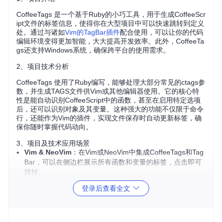
CoffeeTags 是一个基于Ruby的小巧工具，用于生成CoffeeScr
ipt文件的标签信息，使得你在大型项目中可以快速跳转到定义
处。通过与诸如
Vim的TagBar插件
配合使用，可以让你的代码
编辑环境变得更加智能，大大提高开发效率。此外，CoffeeTa
gs还支持Windows系统，确保跨平台的使用需求。
2、项目技术分析
CoffeeTags 使用了Ruby编写，能够处理大部分常见的ctags参
数，并生成TAGS文件供Vim或其他编辑器使用。它的核心特
性是能自动识别CoffeeScript中的函数，甚至在启用特定选项
后，还可以识别对象及其变量。这种强大的功能不仅限于命令
行，还能作为Vim的插件，实现文件保存时自动更新标签，确
保你随时掌握代码动向。
3、项目及技术应用场景
Vim & NeoVim
：在Vim或NeoVim中集成CoffeeTags和Tag
Bar，可以在侧边栏展示所有函数和变量的标签，点击即可
跳转。
Sublime Text
：通过安装CTags插件并与CoffeeTags结
登录后查看全文
合，同样可以实现代码标签的功能。
Windows环境
：即使在Windows下，也能无障碍地使用Cof
feeTags进行CoffeeScript的标签管理。
4、项目特点