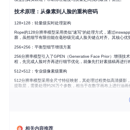
技术原理：从像素到人脸的重构密码
128×128：轻量级实时处理架构
Rope的128分辨率模型采用类似"速写"的处理方式，通过inswap
廓，虽然细节有限但能在毫秒级完成人脸关键点对齐。其核心优势
256×256：平衡型细节增强方案
256分辨率模型引入了GPEN（Generative Face Prio
程，先完成人脸对齐再进行细节优化，就像先打好素描稿再进行
512×512：专业级像素级重构
512分辨率模型采用全尺寸特征映射，其处理过程类似高清摄影，能
提取层，需要处理约26万个参数，相当于在数字画布上进行油画
图1：Rope项目三种分辨率模型的处理流程对比，展示从输入到
实测数据：硬件与性能的碰撞实验
测试环境说明
相关内容推荐