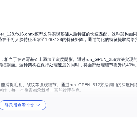
per_128.fp16.onnx模型文件实现基础人脸特征的快速匹配。这种架构
在于将人脸特征压缩至128×128的特征矩阵，通过简化的特征提取网络
r）增强技术，相当于在速写基础上添加了灰度阴影。通过run_GPEN_256方法实
精细刻画。这种架构在保持处理速度的同时，将面部纹理细节提升约40%
捕捉毛孔、皱纹等微观细节。通过run_GPEN_512方法调用的深度网
创作，每一个像素都承载着丰富的纹理信息。
登录后查看全文
输出的特征转换过程