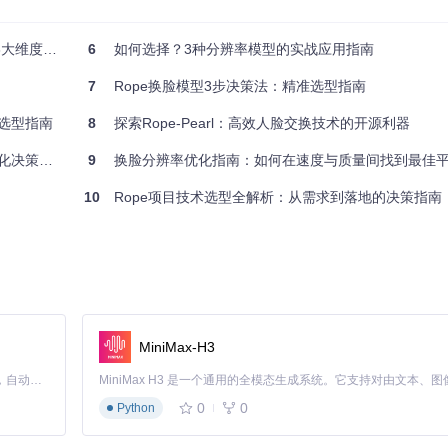
R4
大维度解析
6
如何选择？3种分辨率模型的实战应用指南
5
7
Rope换脸模型3步决策法：精准选型指南
选型指南
8
探索Rope-Pearl：高效人脸交换技术的开源利器
决策指南
9
换脸分辨率优化指南：如何在速度与质量间找到最佳
10
Rope项目技术选型全解析：从需求到落地的决策指南
MiniMax-H3
Claude Code 的开源替代方案。连接任意大模型，编辑代码，运行命令，自动验证 — 全自动执行。用 Rust 构建，极致性能。 ｜ An open-source alternative to Claude Code. Connect any LLM, edit code, run commands, and verify changes — autonomously. Built in Rust for speed. Get Started
0
0
Python