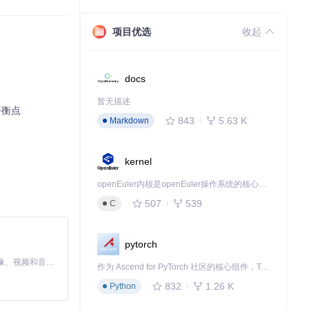
项目优选
收起
docs
暂无描述
平衡点
843
5.63 K
Markdown
kernel
openEuler内核是openEuler操作系统的核心，既是系统性能与稳定性的基石，也是连接处理器、设备与服务的桥梁。
507
539
C
pytorch
MiniMax H3 是一个通用的全模态生成系统。它支持对由文本、图像、视频和音频组成的多模态上下文进行统一理解，并能生成分辨率高达 2K、时长可达 15 秒的带原生立体声音频的视频。得益于面向任务泛化的系统设计，H3 在预训练阶段就已具备广泛的多模态上下文理解与生成能力，能够出色地执行复杂的多模态指令。
作为 Ascend for PyTorch 社区的核心组件，TorchNPU 是昇腾专为 PyTorch 打造的深度学习适配插件，使 PyTorch 框架能够直接调用昇腾 NPU，为开发者提供昇腾 AI 处理器的超强算力。
832
1.26 K
Python