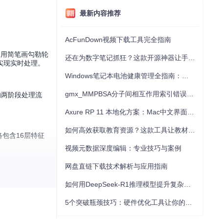
最新内容推荐
AcFunDown视频下载工具完全指南
如同用简笔画勾勒轮
还在为数字笔记抓狂？这款开源神器让手写批注效率提升300%
实现实时处理。
Windows笔记本电池健康管理全指南：从根源解决电池损耗问题
gmx_MMPBSA分子间相互作用索引错误的深度诊断与解决
现的两阶段处理流
。
Axure RP 11 本地化方案：Mac中文界面优化与原型设计工具汉化全指南
如何高效获取教育资源？这款工具让教材下载效率提升80%
络包含16层特征
视频元数据深度编辑：专业技巧与案例
网盘直链下载技术解析与应用指南
如何用DeepSeek-R1推理模型提升复杂任务解决能力：完整指南
5个突破瓶颈技巧：硬件优化工具让你的电脑性能提升30%