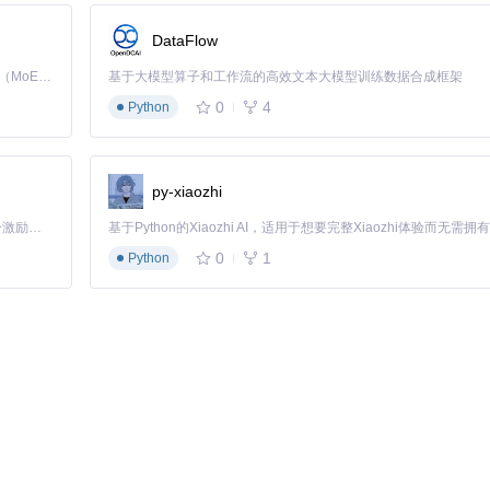
（MX250显卡）上仍能保持15FPS以上的流畅度，相当于在线视频
DataFlow
Kimi K3 是Kimi能力最强的模型：这是一个拥有 2.8 万亿参数的混合专家（MoE）模型，具备原生视觉理解能力，并支持 100 万 token 的上下文窗口。
基于大模型算子和工作流的高效文本大模型训练数据合成框架
0
4
Python
最佳。实测表明，256分辨率处理的1分钟视频，在保持15FPS的同时，文
py-xiaozhi
Former增强模型使用，虽然处理1080P视频需要每帧2-3秒，但输出
「源启盛夏」暑期校园开发者成长计划旨在激活校园开源力量，通过积分激励、认证扶持、资源倾斜等形式，引导高校组织和开发者完成「入驻 — 建项目 — 做贡献 — 获认证 — 得资源」的完整闭环。无论你是想带领社团入驻平台的组织者，还是希望用代码贡献证明自己的开发者，都能在这里找到属于你的成长路径。
时间增加300%。
0
1
Python
odels.py中的批处理参数：