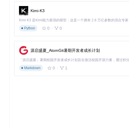
适合视频会议、直播推流等需要即时反馈的场景。实测在低配笔记本
Kimi-K3
启用方式：在Rope主界面"设置>性能模式"中选择"极速模式"。
256×256 + 内容创作场景
0
0
Python
短视频创作者的理想选择，在抖音/快手等平台的720P视频中表现
分辨率小60%，更适合快速上传和分享。
512×512 + 专业制作场景
源启盛夏_AtomGit暑期开发者成长计划
适用于电影片段修复、静态艺术创作等高质量需求。建议配合Code
期水平。需注意：显存低于8GB会频繁触发swap机制，导致处理
0
1
Markdown
进阶优化：突破性能瓶颈的实战技巧
显存优化方案
当使用512分辨率遇到"CUDA out of memory"错误时，可修改M
# 原配置
self
.batch_size = 
4
# 修改为
self
.batch_size = 
2
# 减少50%显存占用，速度降低约20%