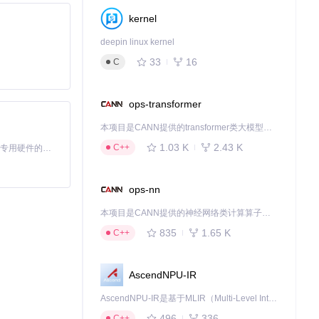
kernel
聊天的标准帧率。
deepin linux kernel
33
16
C
件体积比512
ops-transformer
本项目是CANN提供的transformer类大模型算子库，实现网络在NPU上加速计算。
效果可达到专业后
1.03 K
2.43 K
C++
基于Python的Xiaozhi AI，适用于想要完整Xiaozhi体验而无需拥有专用硬件的用户。
ops-nn
本项目是CANN提供的神经网络类计算算子库，实现网络在NPU上加速计算。
835
1.65 K
C++
AscendNPU-IR
AscendNPU-IR是基于MLIR（Multi-Level Intermediate Representation）构建的，面向昇腾亲和算子编译时使用的中间表示，提供昇腾完备表达能力，通过编译优化提升昇腾AI处理器计算效率，支持通过生态框架使能昇腾AI处理器与深度调优
496
336
C++