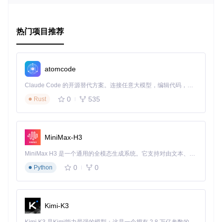
Microframe 适用于任何需要快速创建线框图的场景。无论你
是个人开发者、UI/UX设计师还是团队成员，这个模板都能帮
热门项目推荐
助你在早期阶段清晰地表达设计方案。它特别适合于：
快速原型设计：在进入具体界面设计之前，确定页面布局和
交互流程。
atomcode
客户沟通：向客户展示粗略的设计框架，以便讨论和反馈。
教育与学习：教授设计原则和布局技巧。
Claude Code 的开源替代方案。连接任意大模型，编辑代码，运行命令，自动验证 — 全自动执行。用 Rust 构建，极致性能。 ｜ An open-source alternative to Claude Code. Connect any LLM, edit code, run commands, and verify changes — autonomously. Built in Rust for speed. Get Started
0
535
Rust
项目特点
轻巧高效
：200px宽度的小型设计空间，让你专注于整体
布局。
MiniMax-H3
预设布局
：包括3种常见屏幕尺寸的布局，方便快速启动设
计。
MiniMax H3 是一个通用的全模态生成系统。它支持对由文本、图像、视频和音频组成的多模态上下文进行统一理解，并能生成分辨率高达 2K、时长可达 15 秒的带原生立体声音频的视频。得益于面向任务泛化的系统设计，H3 在预训练阶段就已具备广泛的多模态上下文理解与生成能力，能够出色地执行复杂的多模态指令。
自定义模板
：可以保存自己的版本作为基础模板，每次新
0
0
Python
项目时只需在此基础上修改。
开放源码
：任何人都可以fork并改进，社区驱动持续升
级。
Kimi-K3
如果你正在寻找一种简单而强大的工具来加速你的设计工作，
Microframe 绝对值得尝试。立即下载，体验它如何提升你的