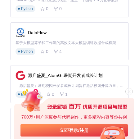
Kimi K3 是Kimi能力最强的模型：这是一个拥有 2.8 万亿参数的混合专家（MoE）模型，具备原生视觉理解能力，并支持 100 万 token 的上下文窗口。
工作效率和设计质量。
0
0
Python
DataFlow
基于大模型算子和工作流的高效文本大模型训练数据合成框架
0
4
Python
源启盛夏_AtomGit暑期开发者成长计划
「源启盛夏」暑期校园开发者成长计划旨在激活校园开源力量，通过积分激励、认证扶持、资源倾斜等形式，引导高校组织和开发者完成「入驻 — 建项目 — 做贡献 — 获认证 — 得资源」的完整闭环。无论你是想带领社团入驻平台的组织者，还是希望用代码贡献证明自己的开发者，都能在这里找到属于你的成长路径。
0
1
Markdown
700万+用户深度参与代码创作，更多精彩内容等你共创
py-xiaozhi
基于Python的Xiaozhi AI，适用于想要完整Xiaozhi体验而无需拥有专用硬件的用户。
立即登录/注册
0
1
Python