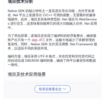
项目技术分析
Native.SDK 的核心特性之一是其原生导出功能，允许开发者
在 .Net 平台上直接导出 C/C++ 可用的函数，无需额外的服务
端插件。此外，项目支持各种类型的 .Net 项目与 WebService
s 进行交互，这意味着你能将它的强大功能融入任何 .Net 应用
中。
为了简化部署，该项目还实现了编译时的程序集整合，确保最
终产出只有一个
app.dll
文件，这极大地减少了依赖管理的
复杂性。同时，Native.SDK 允许灵活调整 .Net Framework 版
本，以适应不同的系统环境。
编码方面，项目采用 UTF-8 格式，并在托管和非托管代码之
间自动完成 GB18030 编码转换，确保了跨平台兼容性和数据
一致性。
项目及技术应用场景
利用 Native.SDK，开发者可以构建各种酷Q应用，如自动回复
机器人、群聊管理工具或个性化的消息过滤器等。不论是个人
登录后查看全文
爱好者还是企业团队，都能在这个框架下快速实现复杂的聊天
室功能，提升用户体验。
此外，在
酷Q on Docker
的环境下，Native.SDK 也能正常工