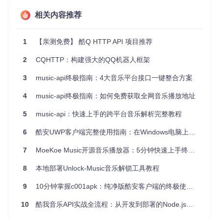
作，这对于喜欢容器化部署的开发者来说无疑是一个福音。
相关内容推荐
项目特点
1
【亲测免费】 酷Q HTTP API 项目推荐
原生导出
：无须前置插件，直接在 .Net 平台导出 C/C++ 函
数。
2
CQHTTP：构建强大的QQ机器人框架
多项目支持
：支持 WebServices 和多种 .Net 项目间的交
3
music-api终极指南：4大音乐平台接口一键整合方案
互。
单一文件部署
：编译时整合所有依赖，只留下一个
app.dl
4
music-api终极指南：如何免费获取全网音乐播放地址
l
。
版本灵活性
：可自由调整 .Net Framework 版本。
5
music-api：快速上手的跨平台音乐解析完整教程
双语编程
：支持 C# 和 VB.NET 两种编程语言。
编码兼容
：UTF-8 内编码，GB18030 转换，确保跨平台沟
6
酷安UWP客户端完整使用指南：在Windows电脑上畅游酷安社区
通无阻。
7
MoeKoe Music开源音乐播放器：5分钟快速上手终极指南
获取更多资源
8
本地部署Unlock-Music音乐解锁工具教程
想深入了解 Native.SDK？访问
在线文档
获取详细教程和 API
文档。同时，查看
更新日志
保持对最新特性的关注。
9
10分钟掌握c001apk：纯净版酷安客户端的终极使用指南
10
酷我音乐API实战全流程：从开发到部署的Node.js音乐服务构建指南
关于支持