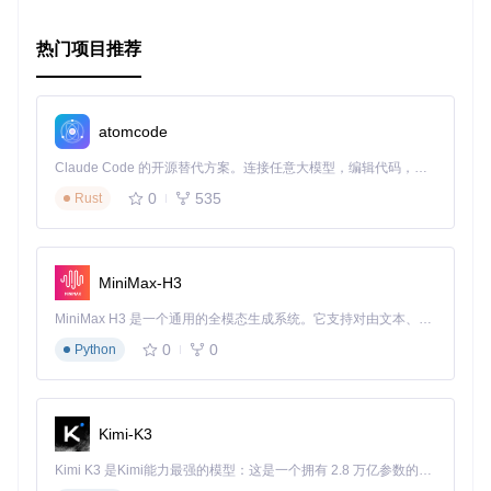
如果你觉得 Native.SDK 对你的开发工作有帮助，可以通过扫
描二维码进行打赏，你的支持是对我们持续改进和更新的最大
热门项目推荐
动力！
atomcode
Claude Code 的开源替代方案。连接任意大模型，编辑代码，运行命令，自动验证 — 全自动执行。用 Rust 构建，极致性能。 ｜ An open-source alternative to Claude Code. Connect any LLM, edit code, run commands, and verify changes — autonomously. Built in Rust for speed. Get Started
0
535
Rust
MiniMax-H3
MiniMax H3 是一个通用的全模态生成系统。它支持对由文本、图像、视频和音频组成的多模态上下文进行统一理解，并能生成分辨率高达 2K、时长可达 15 秒的带原生立体声音频的视频。得益于面向任务泛化的系统设计，H3 在预训练阶段就已具备广泛的多模态上下文理解与生成能力，能够出色地执行复杂的多模态指令。
0
0
Python
Kimi-K3
Kimi K3 是Kimi能力最强的模型：这是一个拥有 2.8 万亿参数的混合专家（MoE）模型，具备原生视觉理解能力，并支持 100 万 token 的上下文窗口。