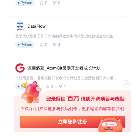
0
0
Python
DataFlow
基于大模型算子和工作流的高效文本大模型训练数据合成框架
0
4
Python
源启盛夏_AtomGit暑期开发者成长计划
「源启盛夏」暑期校园开发者成长计划旨在激活校园开源力量，通过积分激励、认证扶持、资源倾斜等形式，引导高校组织和开发者完成「入驻 — 建项目 — 做贡献 — 获认证 — 得资源」的完整闭环。无论你是想带领社团入驻平台的组织者，还是希望用代码贡献证明自己的开发者，都能在这里找到属于你的成长路径。
0
1
Markdown
700万+用户深度参与代码创作，更多精彩内容等你共创
py-xiaozhi
基于Python的Xiaozhi AI，适用于想要完整Xiaozhi体验而无需拥有专用硬件的用户。
立即登录/注册
0
1
Python