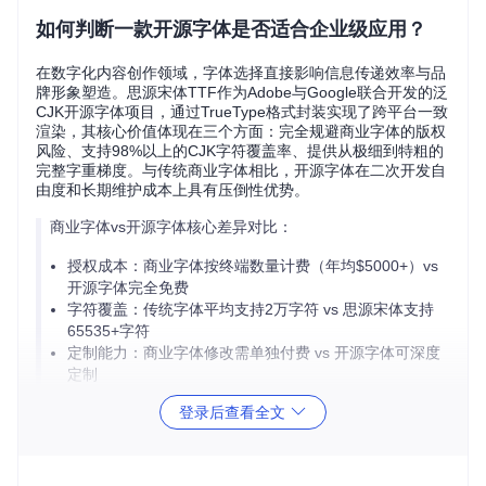
如何判断一款开源字体是否适合企业级应用？
在数字化内容创作领域，字体选择直接影响信息传递效率与品
牌形象塑造。思源宋体TTF作为Adobe与Google联合开发的泛
CJK开源字体项目，通过TrueType格式封装实现了跨平台一致
渲染，其核心价值体现在三个方面：完全规避商业字体的版权
风险、支持98%以上的CJK字符覆盖率、提供从极细到特粗的
完整字重梯度。与传统商业字体相比，开源字体在二次开发自
由度和长期维护成本上具有压倒性优势。
商业字体vs开源字体核心差异对比：
授权成本：商业字体按终端数量计费（年均$5000+）vs
开源字体完全免费
字符覆盖：传统字体平均支持2万字符 vs 思源宋体支持
65535+字符
定制能力：商业字体修改需单独付费 vs 开源字体可深度
定制
登录后查看全文
3大技术特性重新定义开源字体标准
如何实现跨平台渲染一致性？