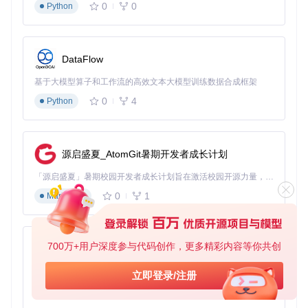
0
0
Python
括：
@font-face
 {

font-family
: 
'Source Han Serif'
;

DataFlow
src
: 
url
(
'SubsetTTF/CN/SourceHanSerifCN-Regular.ttf'
) 
f
font-weight
: 
400
;

基于大模型算子和工作流的高效文本大模型训练数据合成框架
font-display
: swap; 
/* 避免FOIT现象 */
0
4
Python
  unicode-range: U+
4
E00-
9
FFF; 
/* 仅加载中文字符 */
适用场景：长篇电子书、学术文献；操作难度：★★☆☆☆；
源启盛夏_AtomGit暑期开发者成长计划
效果：文件体积减少60%，加载速度提升45%
「源启盛夏」暑期校园开发者成长计划旨在激活校园开源力量，通过积分激励、认证扶持、资源倾斜等形式，引导高校组织和开发者完成「入驻 — 建项目 — 做贡献 — 获认证 — 得资源」的完整闭环。无论你是想带领社团入驻平台的组织者，还是希望用代码贡献证明自己的开发者，都能在这里找到属于你的成长路径。
印刷出版的专业参数设置
0
1
Markdown
针对高分辨率输出需求，需调整以下字体参数：
嵌入选项：启用"轮廓嵌入"而非"位图嵌入"
渲染模式：选择"无抗锯齿"以保证印刷锐利度
700万+用户深度参与代码创作，更多精彩内容等你共创
py-xiaozhi
字距调整：正文设置0.5pt字距，标题设置-1pt紧排 适用场
景：书籍印刷、杂志排版；操作难度：★★★☆☆；效果：
基于Python的Xiaozhi AI，适用于想要完整Xiaozhi体验而无需拥有专用硬件的用户。
立即登录/注册
300dpi下文字边缘清晰度提升28%
0
1
Python
多语言界面的字体配置策略