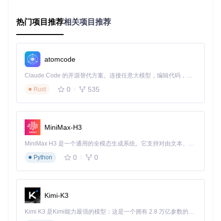
自由使用权
：允许无限制用于任何商业产品，无需支付授
热门项目推荐
相关项目推荐
权费用
修改保留条款
：二次修改后需保留原始版权声明，但无需
公开修改内容
分发要求
：单独分发字体文件时需包含原始许可证，但嵌
atomcode
入应用时不受此限
Claude Code 的开源替代方案。连接任意大模型，编辑代码，运行命令，自动验证 — 全自动执行。用 Rust 构建，极致性能。 ｜ An open-source alternative to Claude Code. Connect any LLM, edit code, run commands, and verify changes — autonomously. Built in Rust for speed. Get Started
5个行业场景的落地应用指南
0
535
Rust
如何在UI设计中建立字体系统？
现代界面设计要求字体具备响应式特性，思源宋体的实现方案
包括：
MiniMax-H3
MiniMax H3 是一个通用的全模态生成系统。它支持对由文本、图像、视频和音频组成的多模态上下文进行统一理解，并能生成分辨率高达 2K、时长可达 15 秒的带原生立体声音频的视频。得益于面向任务泛化的系统设计，H3 在预训练阶段就已具备广泛的多模态上下文理解与生成能力，能够出色地执行复杂的多模态指令。
移动端：14px Regular + 16px Medium组合，行高1.5倍确
保触控区域
0
0
Python
桌面端：16px Regular主体，配合20px SemiBold标题形成
清晰层级
适用场景：企业管理系统、内容型网站；操作难度：★☆☆
☆☆；效果：较系统默认字体提升35%信息密度
Kimi-K3
电子书排版的专业配置方案
Kimi K3 是Kimi能力最强的模型：这是一个拥有 2.8 万亿参数的混合专家（MoE）模型，具备原生视觉理解能力，并支持 100 万 token 的上下文窗口。
数字出版领域对字体性能要求严苛，思源宋体的优化设置包