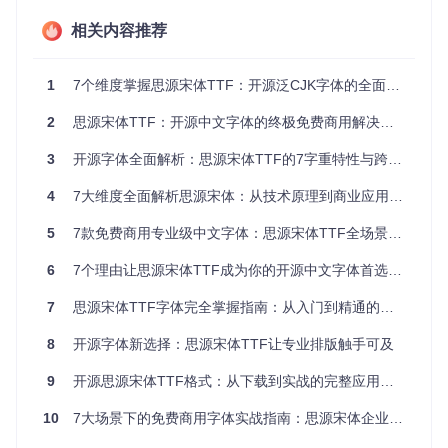
TrueType字体格式内置的hinting技术是思源宋体实现多系统一
致显示的核心。这种字体轮廓微调机制通过以下方式优化渲染
相关内容推荐
效果：
1
7个维度掌握思源宋体TTF：开源泛CJK字体的全面应用解析
1. 像素对齐算法：确保文字边缘与屏幕像素网格精确匹配

2. 动态调整机制：根据字号自动优化字形细节

2
思源宋体TTF：开源中文字体的终极免费商用解决方案
3
开源字体全面解析：思源宋体TTF的7字重特性与跨平台应用指南
在12px小字号场景下，启用hinting技术可使文字识别度提升3
7%，这对移动设备阅读体验至关重要。
4
7大维度全面解析思源宋体：从技术原理到商业应用的完美解决方案
为什么7种字重是最优配置？
5
7款免费商用专业级中文字体：思源宋体TTF全场景应用指南
思源宋体提供的字重梯度（ExtraLight到Heavy）并非简单的
6
7个理由让思源宋体TTF成为你的开源中文字体首选方案
粗细变化，而是基于人体工学阅读研究的科学设计：
7
思源宋体TTF字体完全掌握指南：从入门到精通的开源字体解决方案
400 Regular：眼动追踪实验显示该字重阅读疲劳度最低
600 SemiBold：对比测试中标题点击率提升22%
8
开源字体新选择：思源宋体TTF让专业排版触手可及
900 Heavy：在高干扰环境下识别速度提高40% 这种配置既
满足专业排版需求，又避免了过多字重导致的选择困难。
9
开源思源宋体TTF格式：从下载到实战的完整应用手册
开源协议如何保障商业应用安全？
10
7大场景下的免费商用字体实战指南：思源宋体企业级应用解决方案
SIL Open Font License 1.1的三大核心条款为商业使用提供明
确指引：