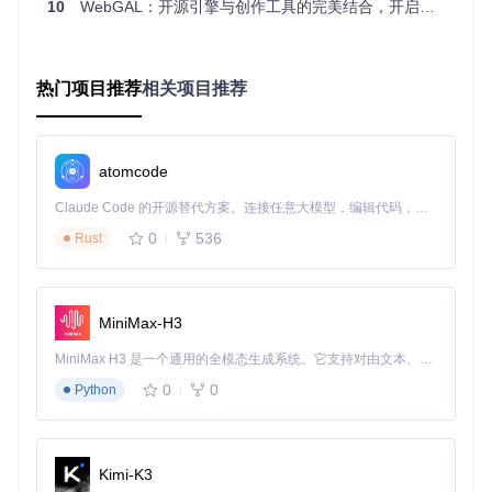
学作品转化为沉浸式体验。某中学使用该工具开发的"古代诗
10
WebGAL：开源引擎与创作工具的完美结合，开启视觉小说创作新纪元
词互动学习"项目，使学生参与度提升40%。
企业培训
：人力资源部门利用其制作情景模拟训练模块，通过
分支剧情帮助员工掌握客户沟通技巧。某客服中心的培训效果
热门项目推荐
相关项目推荐
评估显示，使用互动叙事培训后，新员工上岗时间缩短30%。
数字出版
：小说作者可将静态文本升级为包含音效、动画和选
择分支的多媒体作品。独立创作者"星野"的《春日方程式》通
atomcode
过这种形式发布后，用户平均停留时间延长至传统电子书的3
倍。
Claude Code 的开源替代方案。连接任意大模型，编辑代码，运行命令，自动验证 — 全自动执行。用 Rust 构建，极致性能。 ｜ An open-source alternative to Claude Code. Connect any LLM, edit code, run commands, and verify changes — autonomously. Built in Rust for speed. Get Started
0
536
Rust
🚀 5分钟快速上手：从零开始的创作之旅
启动WebGAL_Terre后，创作者首先会看到简洁的工作区布
局：左侧为素材库，中央是可视化编辑器，右侧属性面板用于
MiniMax-H3
精确调整元素参数。以下是快速创建第一个场景的步骤：
MiniMax H3 是一个通用的全模态生成系统。它支持对由文本、图像、视频和音频组成的多模态上下文进行统一理解，并能生成分辨率高达 2K、时长可达 15 秒的带原生立体声音频的视频。得益于面向任务泛化的系统设计，H3 在预训练阶段就已具备广泛的多模态上下文理解与生成能力，能够出色地执行复杂的多模态指令。
导入资源
：点击"素材管理"上传背景图片和角色立绘，系
统自动生成缩略图
0
0
Python
创建场景
：在剧本编辑器中添加"场景切换"节点，设置背
景图片和过渡动画
添加对话
：拖入"对话"组件，输入文本并选择发言人头像
Kimi-K3
设置分支
：使用"选择"节点创建剧情分支，定义不同选择