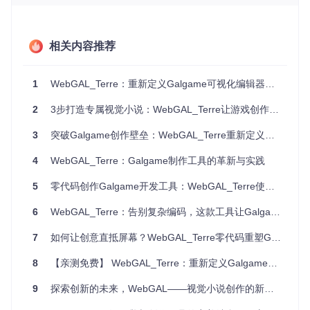
传统视觉小说开发面临三大痛点：编程门槛高、跨平台适配
难、素材管理混乱。WebGAL_Terre通过三项核心技术创新实
相关内容推荐
现突破：
可视化脚本系统
：将复杂的条件分支和镜头控制转化为直观
1
WebGAL_Terre：重新定义Galgame可视化编辑器的创作体验
的流程图节点
WebGL渲染引擎
：实现高质量2D动画效果与硬件加速的完
2
3步打造专属视觉小说：WebGAL_Terre让游戏创作零门槛
美平衡
模块化资源管理
：采用树状结构自动关联场景、角色与音频
3
突破Galgame创作壁垒：WebGAL_Terre重新定义视觉小说开发
素材
4
WebGAL_Terre：Galgame制作工具的革新与实践
与传统开发方式相比，WebGAL_Terre将代码编写量减少8
0%，同时通过HTML5技术实现一次开发多端运行，覆盖PC、
5
零代码创作Galgame开发工具：WebGAL_Terre使用指南
手机和平板设备。这种技术架构既保留了专业创作的灵活性，
又消除了技术壁垒，使创作者能专注于故事内容本身。
6
WebGAL_Terre：告别复杂编码，这款工具让Galgame创作效率提升300%
📖 多元应用场景：不止于游戏的叙事工具
7
如何让创意直抵屏幕？WebGAL_Terre零代码重塑Galgame开发体验
8
【亲测免费】 WebGAL_Terre：重新定义Galgame的制作方式
WebGAL_Terre的应用价值已超越传统游戏开发范畴，在多个
领域展现出独特优势：
9
探索创新的未来，WebGAL——视觉小说创作的新纪元
教育领域
：教师可快速制作互动式教学内容，将历史事件或文