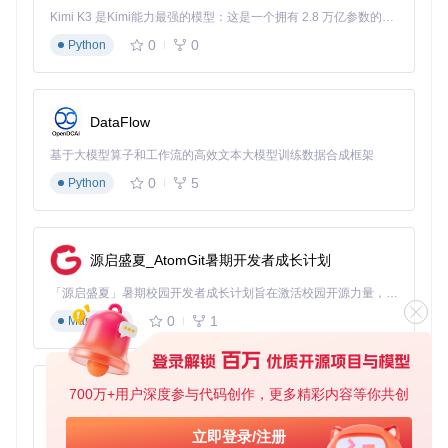
对应的后续情节
Kimi K3 是Kimi能力最强的模型：这是一个拥有 2.8 万亿参数的混合专家（MoE）模型，具备原生视觉理解能力，并支持 100 万 token 的上下文窗口。
预览发布
：点击"预览"按钮实时查看效果，满意后导出为
0
0
网页版
Python
工具内置的模板库提供了校园、科幻、古风等多种场景预设，
即使是完全没有创作经验的新手，也能在半小时内完成第一个
互动故事片段。
DataFlow
❓ 常见问题与解决方案
基于大模型算子和工作流的高效文本大模型训练数据合成框架
0
5
Python
Q：导出的游戏文件体积过大怎么办？
A：使用"资源优化"功能，系统会自动压缩图片分辨率并转换
音频为WebM格式，通常可减少60%文件体积。
源启盛夏_AtomGit暑期开发者成长计划
Q：如何实现复杂的镜头运镜效果？
A：在"动画"面板中添加关键帧，支持位置、缩放、透明度等
「源启盛夏」暑期校园开发者成长计划旨在激活校园开源力量，通过积分激励、认证扶持、资源倾斜等形式，引导高校组织和开发者完成「入驻 — 建项目 — 做贡献 — 获认证 — 得资源」的完整闭环。无论你是想带领社团入驻平台的组织者，还是希望用代码贡献证明自己的开发者，都能在这里找到属于你的成长路径。
参数的曲线过渡，高级用户还可通过自定义CSS动画扩展效果
0
1
库。
Markdown
Q：是否支持多语言版本制作？
A：内置国际化工具，可在同一项目中维护多语言文本，导出
时自动生成语言切换功能。
700万+用户深度参与代码创作，更多精彩内容等你共创
py-xiaozhi
🔮 未来展望：AI赋能的叙事创作
基于Python的Xiaozhi AI，适用于想要完整Xiaozhi体验而无需拥有专用硬件的用户。
立即登录/注册