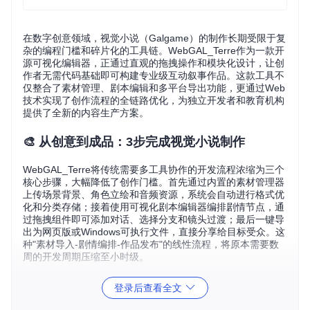
在数字创意领域，视觉小说（Galgame）的制作长期受限于复
杂的编程门槛和碎片化的工具链。WebGAL_Terre作为一款开
源可视化编辑器，正通过直观的拖拽操作和模块化设计，让创
作者无需代码基础即可构建专业级互动叙事作品。这款工具不
仅整合了素材管理、剧本编辑和多平台导出功能，更通过Web
技术实现了创作流程的全链路优化，为独立开发者和教育机构
提供了全新的内容生产方案。
🎨 从创意到成品：3步完成视觉小说制作
WebGAL_Terre将传统需要多工具协作的开发流程浓缩为三个
核心步骤，大幅降低了创作门槛。首先通过内置的素材管理器
上传场景背景、角色立绘和音频资源，系统会自动进行格式优
化和分类存储；接着使用可视化剧本编辑器编排剧情节点，通
过拖拽组件即可添加对话、选择分支和镜头过渡；最后一键导
出为网页版或Windows可执行文件，直接分享给目标受众。这
种"素材导入-剧情编排-作品发布"的线性流程，将原本需要数
周的开发周期压缩至小时级。
登录后查看全文
💻 技术破局：重新定义视觉小说开发范式