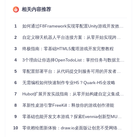
搭建完整的适配器开发与测试环境
相关内容推荐
步骤
克隆项目代码库
git 
clone
1
如何通过F8Framework实现零配置Unity游戏开发效率革命
cd
2
自定义聊天机器人平台连接方案：从零开始实现跨平台消息互通
安装项目依赖
3
终极指南：零基础HTML5魔塔游戏开发完整教程
验证基础环境
4
3个理由让你选择OpenTodoList：掌控任务与数据主权的全平台管理工具
# 启动Shell适配器测试环境
5
零配置部署平台：从代码提交到服务可用的开发者革命
验证
6
无需编程如何快速制作专业H5？Quark-H5全攻略
成功启动后，终端将显示
hubot>
提示符，表示基础环境配置
7
Hubot扩展开发实战指南：从零开始构建自定义集成适配器
完成。
8
革新性桌游引擎FreeKill：释放你的游戏创作潜能
核心开发：构建自定义适配器
9
零基础也能开发文本游戏？探索Evennia创新型MUD开发框架
如何创建基础适配器结构？
目标
10
零依赖绘图新体验：draw.io桌面版让创意不受网络束缚