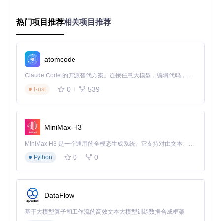
创建一个可扩展的适配器基类
步骤
热门项目推荐
相关项目推荐
在
src/adapters/
目录下创建
CustomAdapter.mjs
文件：
import
Adapter
from
'../Adapter.mjs'
;

atomcode
export
default
class
CustomAdapter
extends
Adapter
 {

Claude Code 的开源替代方案。连接任意大模型，编辑代码，运行命令，自动验证 — 全自动执行。用 Rust 构建，极致性能。 ｜ An open-source alternative to Claude Code. Connect any LLM, edit code, run commands, and verify changes — autonomously. Built in Rust for speed. Get Started
constructor
(
robot
) {

0
539
Rust
super
(robot);

this
.
robot
 = robot;  
// 保存机器人实例
this
.
connection
 = 
null
;  
// 初始化连接对象
  }

MiniMax-H3
// 必须实现的启动方法
MiniMax H3 是一个通用的全模态生成系统。它支持对由文本、图像、视频和音频组成的多模态上下文进行统一理解，并能生成分辨率高达 2K、时长可达 15 秒的带原生立体声音频的视频。得益于面向任务泛化的系统设计，H3 在预训练阶段就已具备广泛的多模态上下文理解与生成能力，能够出色地执行复杂的多模态指令。
async
run
(
) {

this
.
emit
(
'connected'
);  
// 触发连接成功事件
0
0
Python
// 此处将添加平台连接逻辑
  }

验证
DataFlow
通过语法检查确保基础结构正确：
基于大模型算子和工作流的高效文本大模型训练数据合成框架