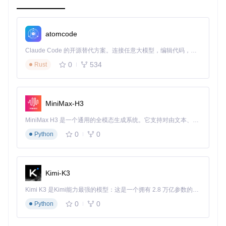
安装 Forgò 很简单，只需运行：
atomcode
Claude Code 的开源替代方案。连接任意大模型，编辑代码，运行命令，自动验证 — 全自动执行。用 Rust 构建，极致性能。 ｜ An open-source alternative to Claude Code. Connect any LLM, edit code, run commands, and verify changes — autonomously. Built in Rust for speed. Get Started
0
534
Rust
然后，借助
create-forgo-app
快速启动你的项目：
MiniMax-H3
并且运行项目：
MiniMax H3 是一个通用的全模态生成系统。它支持对由文本、图像、视频和音频组成的多模态上下文进行统一理解，并能生成分辨率高达 2K、时长可达 15 秒的带原生立体声音频的视频。得益于面向任务泛化的系统设计，H3 在预训练阶段就已具备广泛的多模态上下文理解与生成能力，能够出色地执行复杂的多模态指令。
0
0
Python
cd my-project

Forgò 的组件构造非常直观，如下例所示：
Kimi-K3
Kimi K3 是Kimi能力最强的模型：这是一个拥有 2.8 万亿参数的混合专家（MoE）模型，具备原生视觉理解能力，并支持 100 万 token 的上下文窗口。
import
 * 
as
 forgo 
from
"forgo"
;

0
0
Python
const
HelloWorld
 = (
) => {

return
new
 forgo.
Component
({
