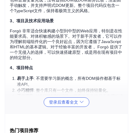
包和普通变量完成，没有虚拟DOM或DOM差异比较，渲染由
手动触发，并支持声明式DOM更新。整个项目代码仅包含一
个TypeScript文件，保持着极简主义的风格。
3、项目及技术应用场景
Forgò 非常适合快速构建小型到中型的Web应用，特别是在性
能要求高、对体积敏感的场景下。对于新手开发者，它可以作
为理解前端组件化的一个良好起点，因为它遵循了JavaScript
和HTML的基本逻辑。对于经验丰富的开发者， Forgò 提供了
一个无侵入的选择，可以快速搭建原型，或是用在现有项目中
的特定部分。
4、项目特点
易于上手
: 不需要学习新的概念，所有DOM操作都基于标
准API。
小巧精悍
: 整个库只有一个文件，始终保持轻量化。
手动渲染
: 控制何时进行渲染，提高效率并确保业务逻辑清
登录后查看全文
晰。
无合成事件
: 直接使用原生DOM事件处理。
类型安全
: 支持TypeScript，提供更好的开发体验。
灵活状态管理
: 使用普通的函数和变量来维护组件的状态。
热门项目推荐
开始使用 Forgò