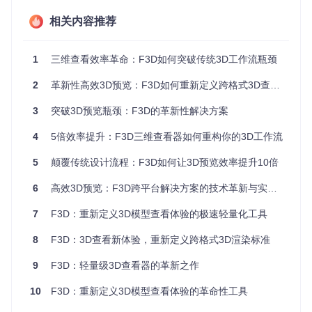
级的渲染质量。其秘密在于采用了基于物理的实时渲染引擎，
相关内容推荐
能够模拟真实世界的光照效果，同时通过智能LOD（细节层
次）技术动态调整模型复杂度，在保证视觉效果的同时最大化
性能表现。
1
三维查看效率革命：F3D如何突破传统3D工作流瓶颈
加载速度方面，F3D通过异步加载和按需解析技术，将大型模
型的初始加载时间缩短了60%以上。测试数据显示，对于一个
2
革新性高效3D预览：F3D如何重新定义跨格式3D查看体验
50MB的STL模型，传统专业软件需要8-10秒才能完成加载，
而F3D仅需2-3秒即可显示可交互的模型预览。
3
突破3D预览瓶颈：F3D的革新性解决方案
4
5倍效率提升：F3D三维查看器如何重构你的3D工作流
功能特性：技术解析与实际价值
5
颠覆传统设计流程：F3D如何让3D预览效率提升10倍
功能特性：多格式支持与智能解析
6
高效3D预览：F3D跨平台解决方案的技术革新与实践指南
F3D的核心优势之一是其广泛的格式兼容性，支持从工业标准
到新兴格式的40余种3D文件类型。技术上，F3D为每种格式
开发了专用解析器，而非依赖通用转换库，这使得它能深入理
7
F3D：重新定义3D模型查看体验的极速轻量化工具
解每种格式的独特特性，实现更精准的模型还原。
8
F3D：3D查看新体验，重新定义跨格式3D渲染标准
实际应用中，这意味着用户无需考虑文件格式即可直接打开，
无论是设计师常用的glTF、USD，工程师依赖的STEP、IGE
9
F3D：轻量级3D查看器的革新之作
S，还是科研领域的VTK、NetCDF数据格式，F3D都能提供一
致且高质量的预览体验。这种"一次配置，全格式支持"的特性
10
F3D：重新定义3D模型查看体验的革命性工具
极大提升了工作流效率。