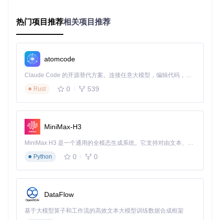
热门项目推荐
相关项目推荐
功能特性：实时渲染与高级视觉效果
F3D的渲染引擎采用了现代图形API（OpenGL/Vulkan），支
持实时阴影、环境光遮蔽和高动态范围（HDR）渲染。技术实
现上，它结合了光栅化和光线追踪的优势，在保证性能的同时
atomcode
实现了接近照片级的渲染质量。
Claude Code 的开源替代方案。连接任意大模型，编辑代码，运行命令，自动验证 — 全自动执行。用 Rust 构建，极致性能。 ｜ An open-source alternative to Claude Code. Connect any LLM, edit code, run commands, and verify changes — autonomously. Built in Rust for speed. Get Started
对用户而言，这意味着即使是简单的预览也能准确判断材质效
0
539
Rust
果、光照交互和细节表现。特别是在处理产品设计或建筑模型
时，真实的渲染效果可以帮助决策者在早期阶段做出更准确的
判断，减少后期修改成本。
功能特性：灵活的交互控制系统
MiniMax-H3
F3D提供了直观而强大的交互方式，技术上采用了基于事件的
MiniMax H3 是一个通用的全模态生成系统。它支持对由文本、图像、视频和音频组成的多模态上下文进行统一理解，并能生成分辨率高达 2K、时长可达 15 秒的带原生立体声音频的视频。得益于面向任务泛化的系统设计，H3 在预训练阶段就已具备广泛的多模态上下文理解与生成能力，能够出色地执行复杂的多模态指令。
响应系统，确保操作的即时反馈。基础操作采用业界通用的控
0
0
Python
制逻辑：左键旋转、右键缩放、中键平移，降低了学习成本。
💡 实用技巧：按住Shift键同时拖动可以锁定一个旋转轴，实现
更精确的视角调整；使用鼠标滚轮可以快速切换预设视角
（前、后、左、右、顶、底视图）。
DataFlow
高级控制方面，F3D支持自定义相机参数、动画时间轴控制和
基于大模型算子和工作流的高效文本大模型训练数据合成框架
渲染参数调整。通过命令行参数或配置文件，用户可以精确控