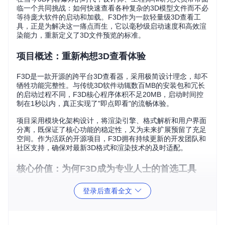
临一个共同挑战：如何快速查看各种复杂的3D模型文件而不必
等待庞大软件的启动和加载。F3D作为一款轻量级3D查看工
具，正是为解决这一痛点而生，它以毫秒级启动速度和高效渲
染能力，重新定义了3D文件预览的标准。
项目概述：重新构想3D查看体验
F3D是一款开源的跨平台3D查看器，采用极简设计理念，却不
牺牲功能完整性。与传统3D软件动辄数百MB的安装包和冗长
的启动过程不同，F3D核心程序体积不足20MB，启动时间控
制在1秒以内，真正实现了"即点即看"的流畅体验。
项目采用模块化架构设计，将渲染引擎、格式解析和用户界面
分离，既保证了核心功能的稳定性，又为未来扩展预留了充足
空间。作为活跃的开源项目，F3D拥有持续更新的开发团队和
社区支持，确保对最新3D格式和渲染技术的及时适配。
核心价值：为何F3D成为专业人士的首选工具
在评估3D查看工具时，专业用户最关注哪些指标？是加载速
登录后查看全文
度、格式兼容性，还是渲染质量？F3D通过技术创新，在这些
关键维度上都实现了突破。
与同类工具相比，F3D在保持轻量级特性的同时，实现了专业