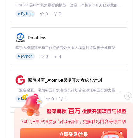
Kimi K3 是Kimi能力最强的模型：这是一个拥有 2.8 万亿参数的混合专家（MoE）模型，具备原生视觉理解能力，并支持 100 万 token 的上下文窗口。
设置采样率：静态定位推荐1Hz，动态定位推荐10Hz
0
0
Python
数据格式选择：RAW或RINEX格式
观测时长：静态定位至少30分钟，动态定位根据应用需
求确定
DataFlow
数据质量检查
基于大模型算子和工作流的高效文本大模型训练数据合成框架
检查卫星可见性：确保至少5颗以上卫星
观测值连续性：无数据中断或跳变
0
4
Python
信噪比：确保大多数观测值SNR>30dB
数据格式转换
使用RTKLIB提供的格式转换工具将原始数
据转换为标准RINEX格式：
源启盛夏_AtomGit暑期开发者成长计划
导航电文转换：提取卫星星历信息
「源启盛夏」暑期校园开发者成长计划旨在激活校园开源力量，通过积分激励、认证扶持、资源倾斜等形式，引导高校组织和开发者完成「入驻 — 建项目 — 做贡献 — 获认证 — 得资源」的完整闭环。无论你是想带领社团入驻平台的组织者，还是希望用代码贡献证明自己的开发者，都能在这里找到属于你的成长路径。
观测数据转换：保留完整的载波相位和伪距观测值
0
1
Markdown
气象数据处理：记录温度、气压等气象参数
3、功能模块配置与优化
700万+用户深度参与代码创作，更多精彩内容等你共创
py-xiaozhi
3.1 核心参数配置策略
基于Python的Xiaozhi AI，适用于想要完整Xiaozhi体验而无需拥有专用硬件的用户。
立即登录/注册
RTKLIB的定位精度很大程度上取决于参数配置。以下是关键