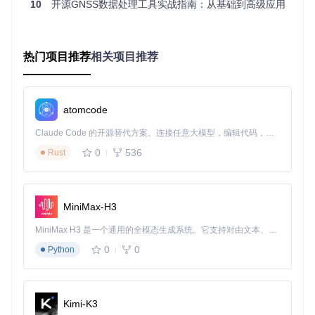
10
开源GNSS数据处理工具实战指南：从基础到高级应用
2.1 环境适配清单
开展GNSS高精度定位前，需确保以下环境条件：
热门项目推荐
相关项目推荐
环境要
最低配置
推荐配置
素
硬件设
单频GNSS接收机
双频多系统接收机
备
atomcode
数据存
Claude Code 的开源替代方案。连接任意大模型，编辑代码，运行命令，自动验证 — 全自动执行。用 Rust 构建，极致性能。 ｜ An open-source alternative to Claude Code. Connect any LLM, edit code, run commands, and verify changes — autonomously. Built in Rust for speed. Get Started
1GB空闲空间
10GB以上空闲空间
储
0
536
Rust
操作系
Windows 10/Ubuntu
Windows 11/Ubuntu 2
统
18.04
0.04
网络环
基本网络连接
稳定宽带连接
MiniMax-H3
境
观测条
MiniMax H3 是一个通用的全模态生成系统。它支持对由文本、图像、视频和音频组成的多模态上下文进行统一理解，并能生成分辨率高达 2K、时长可达 15 秒的带原生立体声音频的视频。得益于面向任务泛化的系统设计，H3 在预训练阶段就已具备广泛的多模态上下文理解与生成能力，能够出色地执行复杂的多模态指令。
开阔天空视野
无遮挡观测环境
件
0
0
Python
2.2 数据采集与预处理流程
高精度定位数据处理的完整流程包括：
Kimi-K3
原始数据采集