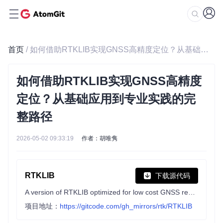
首页
/ 如何借助RTKLIB实现GNSS高精度定位？从基础应用到专业实践的完整路径
如何借助RTKLIB实现GNSS高精度
定位？从基础应用到专业实践的完
整路径
2026-05-02 09:33:19
作者：胡唯隽
RTKLIB
下载源代码
A version of RTKLIB optimized for low cost GNSS receivers, especially u-blox receivers. It is based on RTKLIB 2.4.3. This software is provided “AS IS” without any warranties of any kind so please be careful, especially if using it in any kind of real-time application. Click on the "Releases" label below to see the latest Windows pre-release.
项目地址：
https://gitcode.com/gh_mirrors/rtk/RTKLIB