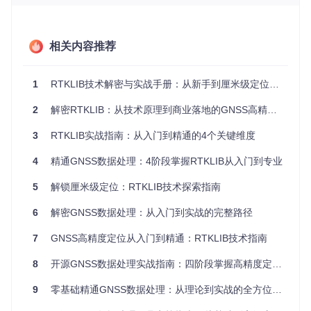
通过基准站与流动站之间的双差观测值处理，可将定位精度提
升至厘米级。
1.2 无基准站定位方案：PPP技术架构
相关内容推荐
在无法建立基准站的场景下，精密单点定位（PPP）技术提供
了理想解决方案。RTKLIB实现的PPP技术通过以下关键步骤
1
RTKLIB技术解密与实战手册：从新手到厘米级定位专家的进阶指南
实现分米级定位：
2
解密RTKLIB：从技术原理到商业落地的GNSS高精度定位实践指南
利用精密星历和钟差产品修正卫星轨道误差
采用非差非组合观测模型处理原始观测数据
3
RTKLIB实战指南：从入门到精通的4个关键维度
估计对流层延迟、电离层延迟等参数
利用卡尔曼滤波进行状态估计
4
精通GNSS数据处理：4阶段掌握RTKLIB从入门到专业
1.3 多系统融合定位：误差互补机制
5
解锁厘米级定位：RTKLIB技术探索指南
RTKLIB支持GPS、GLONASS、Galileo、BeiDou等多系统融
合定位，通过不同卫星系统的误差特性互补，显著提升定位可
6
解密GNSS数据处理：从入门到实战的完整路径
靠性。系统融合的核心优势体现在：
7
增加可见卫星数量，改善几何图形强度
GNSS高精度定位从入门到精通：RTKLIB技术指南
不同频率信号提供更多观测信息
8
开源GNSS数据处理实战指南：四阶段掌握高精度定位技术
减轻单一系统故障带来的风险
9
零基础精通GNSS数据处理：从理论到实战的全方位指南
2、构建高精度定位数据流