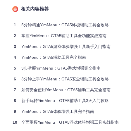
如果你想创造独特的游戏体验，世界编辑器、NPC控制和特殊
相关内容推荐
载具功能能满足你的需求。这些功能赋予你极大的创造力，但
对系统性能要求较高。新手误用预警：初次使用世界编辑器
时，先在私人战局练习，避免影响其他玩家。高级玩家技巧：
1
5分钟精通YimMenu：GTA5终极辅助工具全攻略
通过NPC控制功能设计自定义任务，增加游戏趣味性。
2
掌握YimMenu：GTA5辅助工具全功能实战指南
安全社交场景
3
YimMenu：GTA5游戏体验增强工具新手入门指南
在多人游戏中，玩家交互限制、防御模式和举报防护功能能保
障你的游戏安全。这些功能对性能影响较小，适合注重社交体
4
YimMenu：GTA5辅助工具完全指南
验的玩家。新手误用预警：不要滥用玩家交互限制功能，保持
良好的游戏社交氛围。高级玩家技巧：根据战局情况灵活调整
5
3步掌握YimMenu：GTA5游戏增强完全指南
防御模式，平衡安全性和游戏体验。
6
3分钟上手YimMenu：GTA5安全辅助工具全攻略
如何正确部署YimMenu？
7
如何安全使用YimMenu：GTA5辅助工具完全指南
获取与编译项目
8
新手玩转YimMenu：GTA5辅助工具3天入门攻略
🛠️ 首要操作：获取项目源码
9
YimMenu：GTA5体验增强工具完全指南
git 
clone
10
全面掌握YimMenu：GTA5游戏体验增强工具实战指南