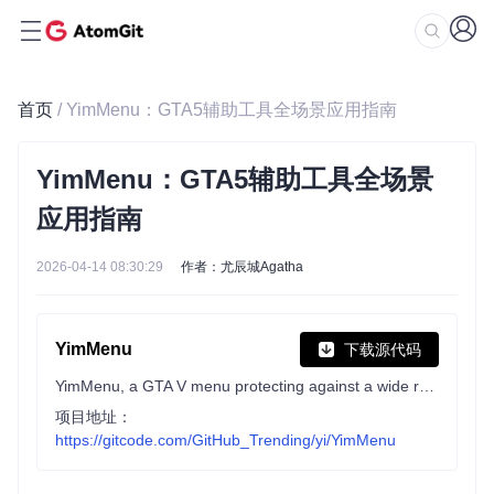
首页
/ YimMenu：GTA5辅助工具全场景应用指南
YimMenu：GTA5辅助工具全场景
应用指南
2026-04-14 08:30:29
作者：尤辰城Agatha
YimMenu
下载源代码
YimMenu, a GTA V menu protecting against a wide ranges of the public crashes and improving the overall experience.
项目地址：
https://gitcode.com/GitHub_Trending/yi/YimMenu