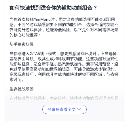
如何快速找到适合你的辅助功能组合？
当你首次接触YimMenu时，面对众多功能选项可能会感到困
惑。不同的游戏场景需要不同的功能组合，选择合适的功能不
仅能提升游戏体验，还能降低风险。以下是针对不同需求场景
的核心功能推荐：
新手探索场景
当你刚进入GTA5线上模式，想要熟悉游戏环境时，应当选择
基础界面导航、载具生成和环境调节功能。这些功能对游戏性
能影响轻微，适合新手逐步熟悉游戏操作。新手误用预警：避
免过早使用高级功能如世界编辑器，可能导致游戏体验混乱。
高级玩家技巧：利用载具生成功能快速解锁不同区域，节省探
索时间。
生存挑战场景
在对抗激烈的战局中，生命维持、快速移动和武器管理功能是
你的得力助手。这些功能能帮助你在战斗中保持优势，但对性
能有一定影响。新手误用预警：不要过度依赖生命维持功能，
登录后查看全文
适当体验游戏难度能提升技巧。高级玩家技巧：结合快速移动
和武器管理，实现战术性撤退和反击。
创意玩法场景