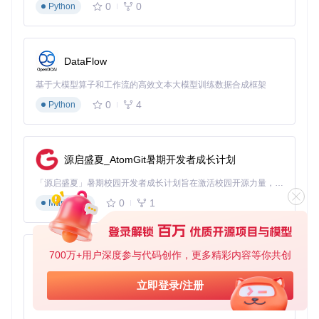
0
0
Python
功能风险评估
不同功能具有不同的使用风险，了解这些风险能帮助你做出明
智的决策。视觉增强类功能风险极低，任何场景都可安全使
DataFlow
用；个人能力强化类功能风险较低，避免在公开战局过度使
用；环境修改类功能风险中等，仅限私人战局使用；玩家交互
基于大模型算子和工作流的高效文本大模型训练数据合成框架
类功能风险较高，禁用自动瞄准等争议功能。
0
4
Python
防御策略实施
如何避免常见封禁风险？首先启用"动态防护"模式（设置 > 安
全 > 防护等级），其次定期执行"系统自检"（工具 > 维护 > 完
整性检查），最后加入官方社区获取安全更新通知。每周三凌
源启盛夏_AtomGit暑期开发者成长计划
晨2-4点为R星安全扫描高峰期，建议此时间段避免使用辅助功
「源启盛夏」暑期校园开发者成长计划旨在激活校园开源力量，通过积分激励、认证扶持、资源倾斜等形式，引导高校组织和开发者完成「入驻 — 建项目 — 做贡献 — 获认证 — 得资源」的完整闭环。无论你是想带领社团入驻平台的组织者，还是希望用代码贡献证明自己的开发者，都能在这里找到属于你的成长路径。
能。
0
1
Markdown
常见问题如何解决？
菜单无法呼出
700万+用户深度参与代码创作，更多精彩内容等你共创
py-xiaozhi
当你遇到菜单无法呼出的问题时，首先检查Insert键是否被其
他程序占用，其次验证注入程序是否以管理员权限运行，最后
基于Python的Xiaozhi AI，适用于想要完整Xiaozhi体验而无需拥有专用硬件的用户。
立即登录/注册
查看日志文件寻找错误信息。
0
1
Python
功能间歇性失效