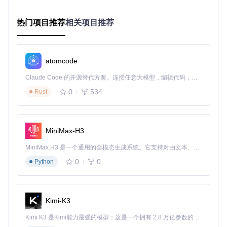
🔧 备选方案：如果无法通过命令行获取，可直接访问项目页面
下载源码压缩包。 📊 应急处理：若克隆过程中断，检查网络
连接后重新执行命令。
热门项目推荐
相关项目推荐
🛠️ 首要操作：编译构建项目
atomcode
mkdir
 build && 
cd
 build

cmake ..

Claude Code 的开源替代方案。连接任意大模型，编辑代码，运行命令，自动验证 — 全自动执行。用 Rust 构建，极致性能。 ｜ An open-source alternative to Claude Code. Connect any LLM, edit code, run commands, and verify changes — autonomously. Built in Rust for speed. Get Started
0
534
Rust
🔧 备选方案：使用CMake图形界面进行配置和构建。 📊 应急
处理：编译错误时，检查是否安装了Visual C++ 2022 Redistri
butable（x64）。
MiniMax-H3
注入与运行
MiniMax H3 是一个通用的全模态生成系统。它支持对由文本、图像、视频和音频组成的多模态上下文进行统一理解，并能生成分辨率高达 2K、时长可达 15 秒的带原生立体声音频的视频。得益于面向任务泛化的系统设计，H3 在预训练阶段就已具备广泛的多模态上下文理解与生成能力，能够出色地执行复杂的多模态指令。
0
0
Python
🛠️ 首要操作：启动GTA5并进入在线模式，运行build目录下的
注入程序。 🔧 备选方案：若注入失败，尝试以管理员权限运
行注入程序。 📊 应急处理：查看YimMenu/logs/latest.log文
件，排查错误原因。
Kimi-K3
如何安全使用YimMenu功能？
Kimi K3 是Kimi能力最强的模型：这是一个拥有 2.8 万亿参数的混合专家（MoE）模型，具备原生视觉理解能力，并支持 100 万 token 的上下文窗口。