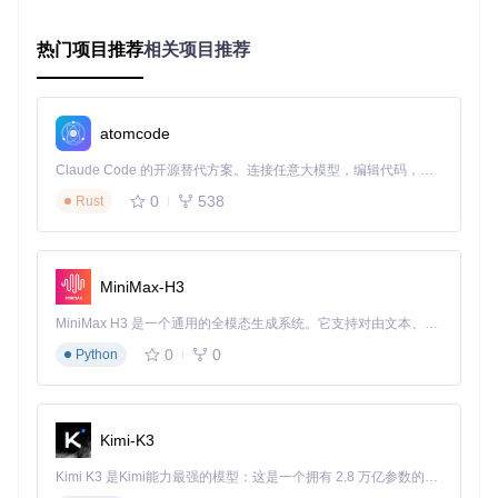
缓存和无效偏好设置，平均可为Mac释放10-20GB存储空间。
📋 分阶使用：从入门到精通的操作指南
热门项目推荐
相关项目推荐
基础入门：10分钟快速上手
环境准备
atomcode
确保你的Mac已安装Homebrew，在终端执行：
Claude Code 的开源替代方案。连接任意大模型，编辑代码，运行命令，自动验证 — 全自动执行。用 Rust 构建，极致性能。 ｜ An open-source alternative to Claude Code. Connect any LLM, edit code, run commands, and verify changes — autonomously. Built in Rust for speed. Get Started
0
538
Rust
启动与初始设置
终端输入
czkawka-gui
启动图形界面，首次运行会提示选
MiniMax-H3
择默认语言和主题。建议勾选"启用缓存加速"选项，这将
使后续扫描速度提升40%以上。
MiniMax H3 是一个通用的全模态生成系统。它支持对由文本、图像、视频和音频组成的多模态上下文进行统一理解，并能生成分辨率高达 2K、时长可达 15 秒的带原生立体声音频的视频。得益于面向任务泛化的系统设计，H3 在预训练阶段就已具备广泛的多模态上下文理解与生成能力，能够出色地执行复杂的多模态指令。
0
0
Python
首次扫描体验
点击左侧"添加目录"按钮，选择用户文件夹(~)，然后点
击"开始扫描"。默认配置下，工具会自动检测重复文件、
空文件夹和大文件。
Kimi-K3
Czkawka启动界面示意图
Kimi K3 是Kimi能力最强的模型：这是一个拥有 2.8 万亿参数的混合专家（MoE）模型，具备原生视觉理解能力，并支持 100 万 token 的上下文窗口。