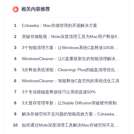
重复文件猎手：数字世界的"打假专家"
相关内容推荐
当你发现电脑里有三个不同名称的"年终报告_final_v2"文件
时，Czkawka的重复文件扫描功能就像一位经验丰富的侦探，
1
Czkawka：Mac存储管理的开源解决方案
通过深度内容分析而非文件名比对，精准识别所有重复文件。
它采用SHA-256哈希算法，确保即使文件名和位置不同，内容
相同的文件也无所遁形。
2
突破存储瓶颈：Mole深度清理工具为Mac用户释放95GB空间的技术实践
技术原理
：通过分块读取文件内容生成唯一指纹，对比指
3
3个智能清理方案：让Windows系统C盘释放10GB空间的高效方法
纹实现重复文件精准识别，比传统大小+名称比对准确率提
升99.9%。
4
WindowsCleaner：让C盘重获新生的智能清理解决方案
相似图片识别：摄影爱好者的整理助手
5
3步释放系统潜能：Cleanmgr Plus的磁盘清理优化方案
摄影爱好者常遇到的困扰——同一景物拍摄的多张相似照片占
6
WindowsCleaner：智能释放C盘空间的系统优化工具
据大量空间。Czkawka的视觉特征分析技术能智能识别构图相
似的图片，即使尺寸、格式或轻微编辑过的照片也能被准确归
7
3个专业级磁盘释放技巧让系统提速50%
类。当你需要从20张几乎相同的日落照片中挑选最佳作品时，
这项功能将节省你数小时的筛选时间。
8
3大显存管理革新：让Stable Diffusion突破硬件限制
系统垃圾清理：看不见的空间占用者
9
解决存储空间不足问题的智能高效方案：Czkawka重复文件清理工具
那些隐藏在系统深处的缓存文件、日志记录和临时数据，就像
家里难以清理的卫生死角。Czkawka能安全扫描并清理这些通
10
如何通过Mole深度清理工具解决Mac存储空间不足问题
常需要专业知识才能定位的系统垃圾，包括应用残留、浏览器