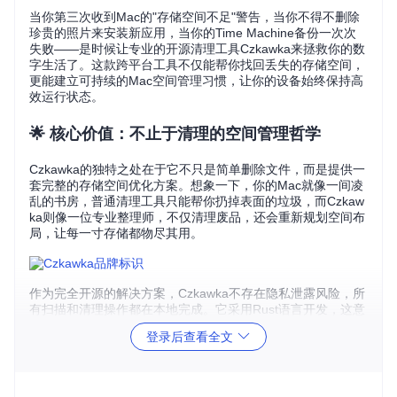
当你第三次收到Mac的"存储空间不足"警告，当你不得不删除
珍贵的照片来安装新应用，当你的Time Machine备份一次次
失败——是时候让专业的开源清理工具Czkawka来拯救你的数
字生活了。这款跨平台工具不仅能帮你找回丢失的存储空间，
更能建立可持续的Mac空间管理习惯，让你的设备始终保持高
效运行状态。
🌟 核心价值：不止于清理的空间管理哲学
Czkawka的独特之处在于它不只是简单删除文件，而是提供一
套完整的存储空间优化方案。想象一下，你的Mac就像一间凌
乱的书房，普通清理工具只能帮你扔掉表面的垃圾，而Czkaw
ka则像一位专业整理师，不仅清理废品，还会重新规划空间布
局，让每一寸存储都物尽其用。
作为完全开源的解决方案，Czkawka不存在隐私泄露风险，所
有扫描和清理操作都在本地完成。它采用Rust语言开发，这意
味着你获得的是速度与安全性的双重保证——比同类工具快3
登录后查看全文
0%的扫描速度，同时保持极低的系统资源占用。
🔍 场景化功能：当你遇到这些空间难题