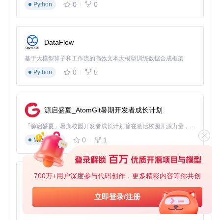
进阶操作：释放更多空间
0
0
Python
自定义扫描规则
在"设置"中调整文件大小阈值（建议设为10MB以上），添
加排除目录（如Time Machine备份和iTunes媒体库），避
DataFlow
免误删重要文件。
基于大模型算子和工作流的高效文本大模型训练数据合成框架
相似图片深度扫描
0
5
Python
切换到"相似图片"标签，调整相似度阈值（推荐70-8
5%），启用"忽略尺寸差异"选项，这样即使同一张照片的
不同分辨率版本也能被识别。
源启盛夏_AtomGit暑期开发者成长计划
批量处理技巧
扫描完成后，使用"自动选择"功能，工具会基于路径、修
「源启盛夏」暑期校园开发者成长计划旨在激活校园开源力量，通过积分激励、认证扶持、资源倾斜等形式，引导高校组织和开发者完成「入驻 — 建项目 — 做贡献 — 获认证 — 得资源」的完整闭环。无论你是想带领社团入驻平台的组织者，还是希望用代码贡献证明自己的开发者，都能在这里找到属于你的成长路径。
改日期和文件大小智能推荐保留版本，大大减少手动选择
0
1
Markdown
的工作量。
💡 进阶技巧：让Czkawka发挥最大效能
700万+用户深度参与代码创作，更多精彩内容等你共创
py-xiaozhi
性能优化配置
基于Python的Xiaozhi AI，适用于想要完整Xiaozhi体验而无需拥有专用硬件的用户。
立即登录/注册
根据你的Mac硬件配置调整扫描参数：
0
1
Python
4GB内存机型
：线程数设为2，启用"低内存模式"