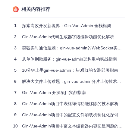
可控性
：开发者可以精确控制哪些字段需要更新
相关内容推荐
具体实现方案如下：
1
探索高效开发新境界：Gin-Vue-Admin 全栈框架
mapData := 
make
(
map
[
string
]
interface
// 条件式添加更新字段
2
Gin-Vue-Admin代码生成器字段编辑功能优化解析
if
 dealerClient.Username != 
nil
 {

    mapData[
"username"
] = dealerClient.Username

3
突破实时通信瓶颈：gin-vue-admin的WebSocket实战指南
if
 dealerClient.Mobile != 
nil
 {

4
从单体到微服务：gin-vue-admin架构重构实战指南
    mapData[
"mobile"
] = dealerClient.Mobile

5
10分钟上手gin-vue-admin：从0到1的安装部署指南
// 其他字段处理...
6
解决大文件上传难题：gin-vue-admin分片上传技术全解析
实现细节说明
7
Gin-Vue-Admin 开源项目实战指南
指针类型使用
：建议将可能为空的字段定义为指针类型，
8
Gin-Vue-Admin项目中表格详情功能移除的技术解析
便于检测nil值
条件构建
：通过判断字段是否为nil来决定是否加入更新ma
9
Gin-Vue-Admin项目中的配置文件加载机制优化探讨
p
安全性
：显式指定更新字段可防止意外覆盖
10
Gin-Vue-Admin项目中富文本编辑器内容回显问题的分析与解决
审计字段
：可方便地添加updated_by等审计字段