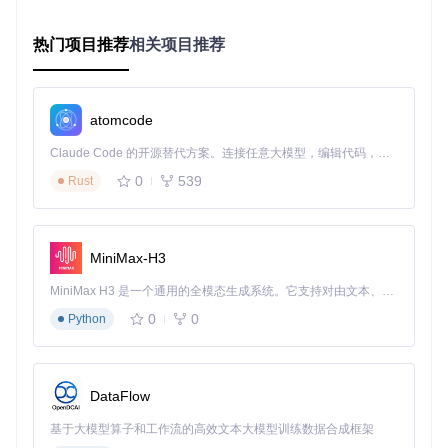
最佳实践建议
热门项目推荐
相关项目推荐
代码生成器改造
：建议修改Gin-Vue-Admin的代码生成模
板，默认采用map更新方式
字段设计规范
：对于可能为空的字段，统一使用指针类型
atomcode
更新策略
：根据业务需求，可灵活选择全量更新或部分更
新
Claude Code 的开源替代方案。连接任意大模型，编辑代码，运行命令，自动验证 — 全自动执行。用 Rust 构建，极致性能。 ｜ An open-source alternative to Claude Code. Connect any LLM, edit code, run commands, and verify changes — autonomously. Built in Rust for speed. Get Started
文档补充
：在项目文档中明确更新逻辑的实现方式和使用
0
539
Rust
规范
这种改进不仅解决了清空数据的问题，还提高了代码的健壮性
和可维护性，是更符合现代Web开发实践的解决方案。
MiniMax-H3
MiniMax H3 是一个通用的全模态生成系统。它支持对由文本、图像、视频和音频组成的多模态上下文进行统一理解，并能生成分辨率高达 2K、时长可达 15 秒的带原生立体声音频的视频。得益于面向任务泛化的系统设计，H3 在预训练阶段就已具备广泛的多模态上下文理解与生成能力，能够出色地执行复杂的多模态指令。
gin-vue-admin
下载源代码
0
0
Python
🚀Vite+Vue3+Gin拥有AI辅助的基础开发平台，企业级业务AI+开发解决方案，内置mcp辅助服务，内置skills管理，支持TS和JS混用。它集成了JWT鉴权、权限管理、动态路由、显隐可控组件、分页封装、多点登录拦截、资源权限、上传下载、代码生成器、表单生成器和可配置的导入导出等开发必备功能。
项目地址：
https://gitcode.com/gh_mirrors/gi/gin-vue-
DataFlow
admin
基于大模型算子和工作流的高效文本大模型训练数据合成框架