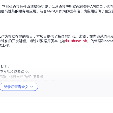
前沿。它提倡通过插件系统增强功能，以及通过声明式配置管理API接口，这
适合构建高性能的服务端应用。结合MySQL作为数据存储，为应用提供了稳
ySQL作为数据存储的项目，本项目提供了极佳的起点。比如，在内部系统开
加速你的开发进程。通过对数据库脚本（如
database.sh
）的管理和np
试工作。
代的魅力。
TP方法和资源路径。
动并运行自己的API服务器。
样例数据填充，节省时间，提升效率。
登录后查看全文
即用的测试框架让你的开发更加稳健。
堂生动的历史课，帮助我们理解技术是如何发展演进的，同时也为理解现代
一个简单的REST API开发模板，这个项目都是值得一试的选择。开始你的