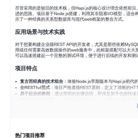
尽管采用的是较旧的技术栈，但Hapi.js的核心设计理念依然
进的思路。项目基于Node.js搭建，利用其非阻塞I/O模型，
示了一种经典的关系型数据库与现代web框架的整合方式。
应用场景与技术实践
对于想要构建企业级REST API的开发者，尤其是那些依赖M
用或任何需要高效数据操作的web服务中，此框架搭配可以大大
可以迅速搭建起一个完整的测试环境，便于进行后续的开发和测
项目特点
复古而经典的技术组合
：体验Node.js早期版本与Hapi.js初
全RESTful范式
：项目严格遵循REST原则，定义了清晰的HT
易于起步的教程
：通过简明的步骤说明，即便是新手也能快速启
数据库自动化设置
：一键式数据库初始化，包括表结构创建与
测试驱动
：通过Grunt执行单元测试，确保代码质量，开箱
虽然目前有更新的版本存在（见链接），但探索此项目不失为一
提供了一个实用视角。无论是想了解Hapi.js的历史，还是寻求
代码中汲取灵感，向着技术的新高峰迈进。
热门项目推荐