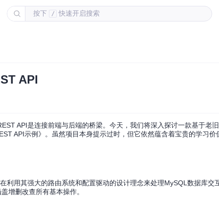
按下
快速开启搜索
/
T API
T API是连接前端与后端的桥梁。今天，我们将深入探讨一款基于老旧版本的
pi.js REST API示例》。虽然项目本身提示过时，但它依然蕴含着宝贵的学
结构，旨在利用其强大的路由系统和配置驱动的设计理念来处理MySQL数据库
，涵盖增删改查所有基本操作。