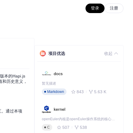
登录
注册
项目优选
收起
docs
Hapi.js
习价值和历史意义，
暂无描述
843
5.63 K
Markdown
kernel
交互。通过本项
openEuler内核是openEuler操作系统的核心，既是系统性能与稳定性的基石，也是连接处理器、设备与服务的桥梁。
507
538
C