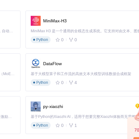
MiniMax-H3
Claude Code 的开源替代方案。连接任意大模型，编辑代码，运行命令，自动验证 — 全自动执行。用 Rust 构建，极致性能。 ｜ An open-source alternative to Claude Code. Connect any LLM, edit code, run commands, and verify changes — autonomously. Built in Rust for speed. Get Started
0
0
Python
DataFlow
Kimi K3 是Kimi能力最强的模型：这是一个拥有 2.8 万亿参数的混合专家（MoE）模型，具备原生视觉理解能力，并支持 100 万 token 的上下文窗口。
基于大模型算子和工作流的高效文本大模型训练数据合成框架
0
4
Python
py-xiaozhi
「源启盛夏」暑期校园开发者成长计划旨在激活校园开源力量，通过积分激励、认证扶持、资源倾斜等形式，引导高校组织和开发者完成「入驻 — 建项目 — 做贡献 — 获认证 — 得资源」的完整闭环。无论你是想带领社团入驻平台的组织者，还是希望用代码贡献证明自己的开发者，都能在这里找到属于你的成长路径。
0
1
Python
7