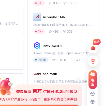
835
1.65 K
C++
AscendNPU-IR
MiniMax H3 是一个通用的全模态生成系统。它支持对由文本、图像、视频和音频组成的多模态上下文进行统一理解，并能生成分辨率高达 2K、时长可达 15 秒的带原生立体声音频的视频。得益于面向任务泛化的系统设计，H3 在预训练阶段就已具备广泛的多模态上下文理解与生成能力，能够出色地执行复杂的多模态指令。
AscendNPU-IR是基于MLIR（Multi-Level Intermediate Representation）构建的，面向昇腾亲和算子编译时使用的中间表示，提供昇腾完备表达能力，通过编译优化提升昇腾AI处理器计算效率，支持通过生态框架使能昇腾AI处理器与深度调优
496
336
C++
邀请
jiuwenswarm
JiuwenSwarm 是一款基于openJiuwen开发的智能AI Agent，它能够将大语言模型的强大能力，通过你日常使用的各类通讯应用，直接延伸至你的指尖。
3.15 K
841
Python
ops-math
客
本项目是CANN提供的数学类基础计算算子库，实现网络在NPU上加速计算。
服
1.24 K
1.36 K
C++
基于Python的Xiaozhi AI，适用于想要完整Xiaozhi体验而无需拥有专用硬件的用户。
00万+用户深度参与代码创作，更多精彩内容等你共创
deveco-code