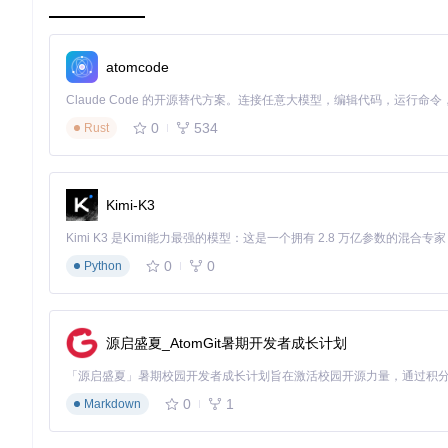
atomcode
0
534
Rust
Kimi-K3
0
0
Python
源启盛夏_AtomGit暑期开发者成长计划
0
1
Markdown