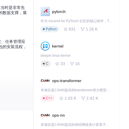
在当时是非常先
pytorch
定的数据支撑，展
作为 Ascend for PyTorch 社区的核心组件，TorchNPU 是昇腾专为 PyTorch 打造的深度学习适配插件，使 PyTorch 框架能够直接调用昇腾 NPU，为开发者提供昇腾 AI 处理器的超强算力。
831
1.26 K
Python
发、任务管理应
kernel
m包的安装流程，
deepin linux kernel
33
16
C
ops-transformer
本项目是CANN提供的transformer类大模型算子库，实现网络在NPU上加速计算。
1.03 K
2.42 K
C++
Web服务架构
旅程，从这些古老
ops-nn
本项目是CANN提供的神经网络类计算算子库，实现网络在NPU上加速计算。