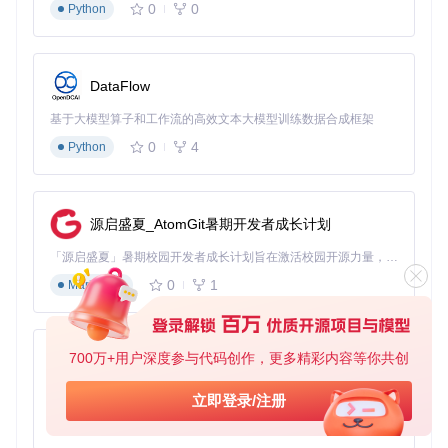
0
0
Python
动效果
水下散射
：模拟光线在水中传播时的吸收和散射，创造出符
合深度的颜色变化
DataFlow
这些技术实现主要集中在
shaders/program/DH/Water.fra
g
和
shaders/world0/gbuffers_water.fsh
文件中，通过
基于大模型算子和工作流的高效文本大模型训练数据合成框架
复杂的数学计算实现了Minecraft中最逼真的水体效果之一。
0
4
Python
应用场景指南：从新手到专家的进阶路径
新手入门：基础安装与配置优化
源启盛夏_AtomGit暑期开发者成长计划
安装部署步骤
：
「源启盛夏」暑期校园开发者成长计划旨在激活校园开源力量，通过积分激励、认证扶持、资源倾斜等形式，引导高校组织和开发者完成「入驻 — 建项目 — 做贡献 — 获认证 — 得资源」的完整闭环。无论你是想带领社团入驻平台的组织者，还是希望用代码贡献证明自己的开发者，都能在这里找到属于你的成长路径。
通过Git命令获取项目资源：
git clone https://gitco
0
1
Markdown
de.com/gh_mirrors/re/Revelation
将shaders文件夹复制到Minecraft游戏目录下的resourcep
acks文件夹
在游戏设置的视频选项中启用光影包
700万+用户深度参与代码创作，更多精彩内容等你共创
py-xiaozhi
基础配置建议
：
基于Python的Xiaozhi AI，适用于想要完整Xiaozhi体验而无需拥有专用硬件的用户。
立即登录/注册
0
1
Python
推荐
性能
参数名称
效果说明
值
影响