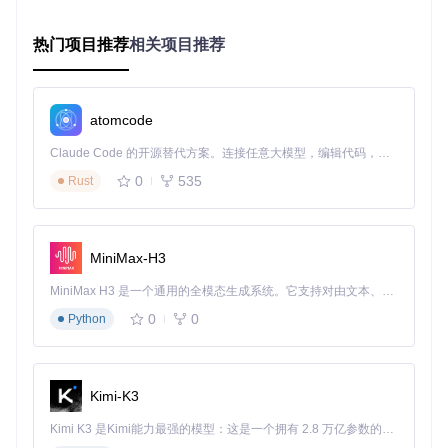
现出符合现实物理规律的视觉效果。
构建动态天空：大气散射与星图系统
热门项目推荐
相关项目推荐
Revelation实现了基于瑞利散射和米氏散射的大气模型，使游
戏天空随时间、天气动态变化。该系统主要由三个组件构成：
大气散射算法、动态光照调节和高分辨率星图纹理。
atomcode
星图纹理
shaders/texture/Starmap_4k_LogLuvEnc.png
Claude Code 的开源替代方案。连接任意大模型，编辑代码，运行命令，自动验证 — 全自动执行。用 Rust 构建，极致性能。 ｜ An open-source alternative to Claude Code. Connect any LLM, edit code, run commands, and verify changes — autonomously. Built in Rust for speed. Get Started
采用4096x2048的高分辨率HDR格式存储，包含了真实星空数
据。在游戏中，这个纹理会根据时间和地理位置动态调整，呈
0
535
Rust
现从银河到星座的丰富细节。夜晚场景中，星图与大气散射效
果结合，创造出令人惊叹的夜空效果，极大增强了游戏的沉浸
感。
MiniMax-H3
打造真实水体：多层渲染与物理模拟
水体渲染是Revelation的另一大技术亮点，通过多层渲染技术
MiniMax H3 是一个通用的全模态生成系统。它支持对由文本、图像、视频和音频组成的多模态上下文进行统一理解，并能生成分辨率高达 2K、时长可达 15 秒的带原生立体声音频的视频。得益于面向任务泛化的系统设计，H3 在预训练阶段就已具备广泛的多模态上下文理解与生成能力，能够出色地执行复杂的多模态指令。
实现了从浅水区到深水区的视觉过渡。水面效果由反射、折
0
0
Python
射、波浪动画和水下散射四个模块组成：
反射系统
：通过环境立方体贴图捕捉周围场景，实现水面对
天空和环境的实时反射
Kimi-K3
折射效果
：根据水深和水质参数，模拟光线穿过水面时的偏
折现象
Kimi K3 是Kimi能力最强的模型：这是一个拥有 2.8 万亿参数的混合专家（MoE）模型，具备原生视觉理解能力，并支持 100 万 token 的上下文窗口。
波浪动画
：基于物理的波浪生成算法，使水面呈现自然的波