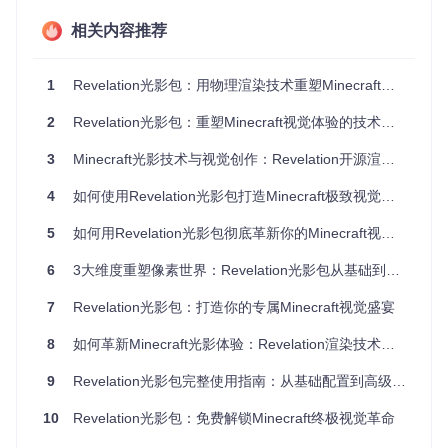
实现逼真光照：PBR渲染引擎的技术突破
相关内容推荐
Revelation光影包的核心是基于物理的渲染（PBR）引擎，该
技术通过精确计算光线与物体表面的相互作用，实现了材质与
1
Revelation光影包：用物理渲染技术重塑Minecraft视觉体验
光照的真实物理交互。在传统渲染方案中，材质表现往往通过
简单的纹理叠加实现，而PBR技术则通过双向反射分布函数
2
Revelation光影包：重塑Minecraft视觉体验的技术突破
（BRDF）精确模拟不同材质的光学特性。
3
Minecraft光影技术与视觉创作：Revelation开源渲染工具全解析
graph TD

    A[光源发射] --> B[光线传播]

4
如何使用Revelation光影包打造Minecraft极致视觉体验：全面技术指南
    B --> C{表面交互}

    C --> D[漫反射]

5
如何用Revelation光影包彻底革新你的Minecraft视觉体验
    C --> E[镜面反射]

    C --> F[折射]

6
3大维度重塑像素世界：Revelation光影包从基础到进阶的沉浸体验指南
    D --> G[颜色吸收]

    E --> H[高光计算]

7
Revelation光影包：打造你的专属Minecraft视觉盛宴
    F --> I[透明效果]

8
如何革新Minecraft光影体验：Revelation渲染技术的探索与进阶指南
光影包中的BRDF实现位于
shaders/lib/surface/BRDF.gl
9
Revelation光影包完整使用指南：从基础配置到高级渲染
sl
文件，通过金属度（Metallic）和粗糙度（Roughness）两
个参数控制材质表现。金属材质会反射更多环境光，而非金属
10
Revelation光影包：免费解锁Minecraft终极视觉革命
材质则主要表现漫反射特性，这种差异化处理使每种方块都呈