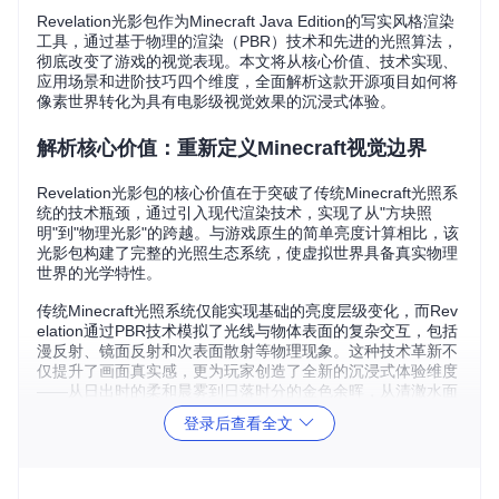
Revelation光影包作为Minecraft Java Edition的写实风格渲染
工具，通过基于物理的渲染（PBR）技术和先进的光照算法，
彻底改变了游戏的视觉表现。本文将从核心价值、技术实现、
应用场景和进阶技巧四个维度，全面解析这款开源项目如何将
像素世界转化为具有电影级视觉效果的沉浸式体验。
解析核心价值：重新定义Minecraft视觉边界
Revelation光影包的核心价值在于突破了传统Minecraft光照系
统的技术瓶颈，通过引入现代渲染技术，实现了从"方块照
明"到"物理光影"的跨越。与游戏原生的简单亮度计算相比，该
光影包构建了完整的光照生态系统，使虚拟世界具备真实物理
世界的光学特性。
传统Minecraft光照系统仅能实现基础的亮度层级变化，而Rev
elation通过PBR技术模拟了光线与物体表面的复杂交互，包括
漫反射、镜面反射和次表面散射等物理现象。这种技术革新不
仅提升了画面真实感，更为玩家创造了全新的沉浸式体验维度
——从日出时的柔和晨雾到日落时分的金色余晖，从清澈水面
的波光粼粼到深邃星空的浩瀚无垠，每个场景都呈现出前所未
登录后查看全文
有的视觉细节。
拆解技术架构：光影渲染的底层实现原理