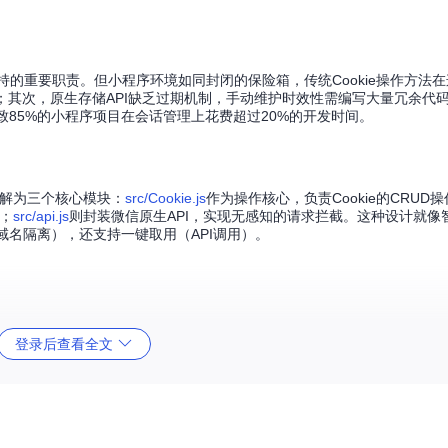
保持的重要职责。但小程序环境如同封闭的保险箱，传统Cookie操作方法
；其次，原生存储API缺乏过期机制，手动维护时效性需编写大量冗余代
致85%的小程序项目在会话管理上花费超过20%的开发时间。
程拆解为三个核心模块：
src/Cookie.js
作为操作核心，负责Cookie的CRUD
；
src/api.js
则封装微信原生API，实现无感知的请求拦截。这种设计就像
域名隔离），还支持一键取用（API调用）。
登录后查看全文
适用场景
单键值存储
等复杂度项目
场景小程序开发