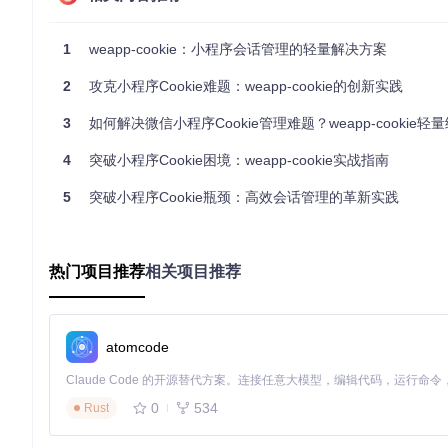
weapp-cookie通过
src/cookieShim.js
实现的兼容性层，完美解决
1
weapp-cookie：小程序会话管理的轻量解决方案
量减少60%以上。
2
攻克小程序Cookie难题：weapp-cookie的创新实践
实施路径：四步完成无感知集成
3
如何解决微信小程序Cookie管理难题？weapp-cookie轻量级解决
📌
第一步：安装部署
4
突破小程序Cookie困境：weapp-cookie实战指南
git 
clone
5
突破小程序Cookie瓶颈：高效会话管理的革新实践
🔍
第二步：初始化配置
通过
src/index.js
引入核心模块，配置存
热门项目推荐
相关项目推荐
// 伪代码逻辑说明
const
 cookieManager = 
new
CookieManager
({

storage
: 
'localStorage'
,  
// 选择存储引擎
expires
: 
7
*
24
*
60
*
60
*
1000
// 默认过期时间
atomcode
📌
第三步：请求拦截
启用API拦截器，自动处理Cookie的发送
0
534
Rust
// 伪代码逻辑说明