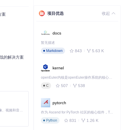
常见操作的代码
项目优选
收起
方案
docs
暂无描述
843
5.63 K
Markdown
实战的解决方案
kernel
openEuler内核是openEuler操作系统的核心，既是系统性能与稳定性的基石，也是连接处理器、设备与服务的桥梁。
507
538
C
pytorch
MiniMax H3 是一个通用的全模态生成系统。它支持对由文本、图像、视频和音频组成的多模态上下文进行统一理解，并能生成分辨率高达 2K、时长可达 15 秒的带原生立体声音频的视频。得益于面向任务泛化的系统设计，H3 在预训练阶段就已具备广泛的多模态上下文理解与生成能力，能够出色地执行复杂的多模态指令。
作为 Ascend for PyTorch 社区的核心组件，TorchNPU 是昇腾专为 PyTorch 打造的深度学习适配插件，使 PyTorch 框架能够直接调用昇腾 NPU，为开发者提供昇腾 AI 处理器的超强算力。
831
1.26 K
Python