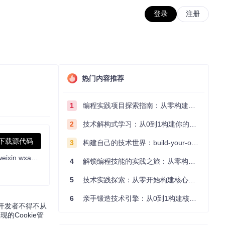
登录
注册
热门内容推荐
1
编程实践项目探索指南：从零构建技术能力体系
2
技术解构式学习：从0到1构建你的编程知识体系
下载源代码
3
构建自己的技术世界：build-your-own-x项目的实践探索指南
一行代码让微信、头条、百度、支付宝小程序支持 cookie，兼容 uni-app 🍪🚀 One line of code allows weapp to support cookie（wx weixin wxapp cookie）
4
解锁编程技能的实践之旅：从零构建你的技术世界
5
技术实践探索：从零开始构建核心系统的实践指南
6
亲手锻造技术引擎：从0到1构建核心系统的实践指南
致开发者不得不从
的Cookie管