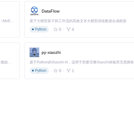
DataFlow
Kimi K3 是Kimi能力最强的模型：这是一个拥有 2.8 万亿参数的混合专家（MoE）模型，具备原生视觉理解能力，并支持 100 万 token 的上下文窗口。
基于大模型算子和工作流的高效文本大模型训练数据合成框架
0
4
Python
e.com'
py-xiaozhi
'example.com'
「源启盛夏」暑期校园开发者成长计划旨在激活校园开源力量，通过积分激励、认证扶持、资源倾斜等形式，引导高校组织和开发者完成「入驻 — 建项目 — 做贡献 — 获认证 — 得资源」的完整闭环。无论你是想带领社团入驻平台的组织者，还是希望用代码贡献证明自己的开发者，都能在这里找到属于你的成长路径。
0
1
Python
效，将重复登录率降低47%。核心实现是利用Cookie的过期机制，结合
src/C
okie的作用域隔离功能，实现不同服务间Cookie的独立管理，避免了数