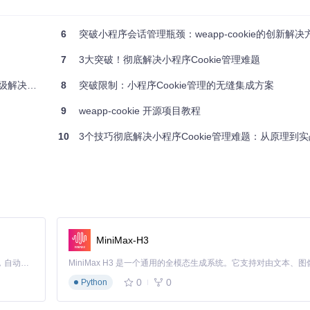
了不同微信版本的API差异问题，其
src/util.js
提供的工具函数库，更是将
6
突破小程序会话管理瓶颈：weapp-cookie的创新解决
7
3大突破！彻底解决小程序Cookie管理难题
方案全解析
8
突破限制：小程序Cookie管理的无缝集成方案
9
weapp-cookie 开源项目教程
10
3个技巧彻底解决小程序Cookie管理难题：从原理到
储策略与过期规则，代码逻辑如下：
MiniMax-H3
Claude Code 的开源替代方案。连接任意大模型，编辑代码，运行命令，自动验证 — 全自动执行。用 Rust 构建，极致性能。 ｜ An open-source alternative to Claude Code. Connect any LLM, edit code, run commands, and verify changes — autonomously. Built in Rust for speed. Get Started
与接收：
0
0
Python