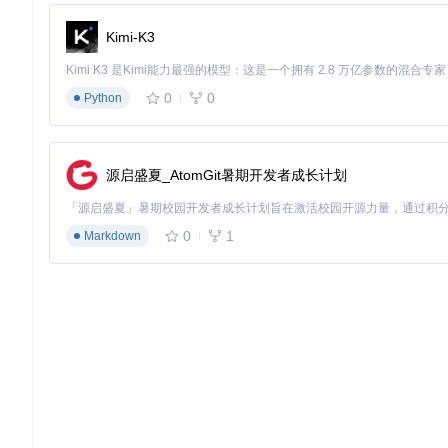
cookieManager.
intercept
(wx.
request
, {

domain
: 
'api.example.com'
// 指定需要处理的域名
Kimi-K3
🔍
第四步：手动操作
通过简洁API进行Cookie管理：
0
0
Python
// 伪代码逻辑说明
cookieManager.
set
(
'userToken'
, 
'xxx'
, { 
domain
: 
'exampl
源启盛夏_AtomGit暑期开发者成长计划
const
 token = cookieManager.
get
(
'userToken'
, { 
domain
: 
场景落地：从理论到实践的业务价值
0
1
Markdown
场景一：电商小程序用户登录状态保持
某生鲜电商小程序通过weapp-cookie实现用户登录状态7天有
自动清理功能，确保用户在有效期内无需重复验证。
场景二：多域名API协同
某政务小程序需要对接3个不同域名的后端服务，通过weapp-co
缩短30%。