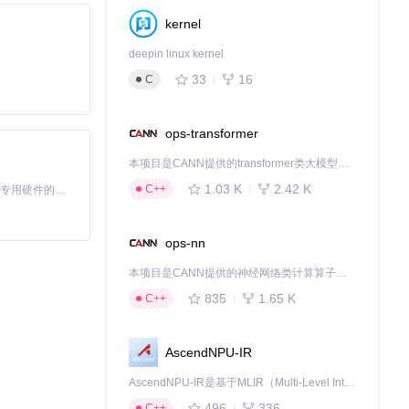
kernel
deepin linux kernel
33
16
C
ops-transformer
本项目是CANN提供的transformer类大模型算子库，实现网络在NPU上加速计算。
1.03 K
2.42 K
C++
基于Python的Xiaozhi AI，适用于想要完整Xiaozhi体验而无需拥有专用硬件的用户。
ops-nn
本项目是CANN提供的神经网络类计算算子库，实现网络在NPU上加速计算。
ookieStore.js
的
835
1.65 K
C++
AscendNPU-IR
据冲突，开发周期
AscendNPU-IR是基于MLIR（Multi-Level Intermediate Representation）构建的，面向昇腾亲和算子编译时使用的中间表示，提供昇腾完备表达能力，通过编译优化提升昇腾AI处理器计算效率，支持通过生态框架使能昇腾AI处理器与深度调优
496
336
C++