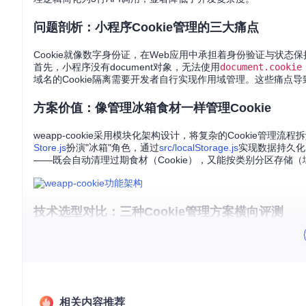
问题剖析：小程序Cookie管理的三大痛点
Cookie就像数字身份证，在Web应用中承担着身份验证与状态
首先，小程序没有document对象，无法使用
document.cookie
域名的Cookie隔离需要开发者自行实现作用域管理。这些痛点导
方案价值：像管理冰箱食材一样管理Cookie
weapp-cookie采用模块化架构设计，将复杂的Cookie管理流
Store.js
扮演"冰箱"角色，通过
src/localStorage.js
实现数据持久化
——既会自动清理过期食材（Cookie），又能按类别分区存储（
技术选型对比：三种Cookie管理方案横向评测
解决方案
实现复杂度
功能完整性
性能开销
原生Storage
★★★★☆
★☆☆☆☆
低
简
第三方封装库
★★☆☆☆
★★★☆☆
中
中
相关内容推荐
★☆☆☆☆
★★★★★
低
全
weapp-cookie