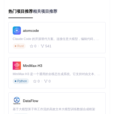
Get-ItemProperty
"HKLM:\SOFTWARE\Microsoft\NET Framework 
# 检查Visual C++运行库
热门项目推荐
相关项目推荐
Get-Item
"HKLM:\SOFTWARE\Microsoft\Windows\CurrentVersion
⚠️
风险提示
：低于Windows 10 1809的系统版本会导致驱动签
atomcode
名验证失败，建议升级系统至最新稳定版。
Claude Code 的开源替代方案。连接任意大模型，编辑代码，运行命令，自动验证 — 全自动执行。用 Rust 构建，极致性能。 ｜ An open-source alternative to Claude Code. Connect any LLM, edit code, run commands, and verify changes — autonomously. Built in Rust for speed. Get Started
三、部署流程：驱动安装与基础配置
0
541
Rust
3.1 预构建二进制获取
从项目
setup
目录获取最新MSI安装包：
MiniMax-H3
ls
MiniMax H3 是一个通用的全模态生成系统。它支持对由文本、图像、视频和音频组成的多模态上下文进行统一理解，并能生成分辨率高达 2K、时长可达 15 秒的带原生立体声音频的视频。得益于面向任务泛化的系统设计，H3 在预训练阶段就已具备广泛的多模态上下文理解与生成能力，能够出色地执行复杂的多模态指令。
3.2 驱动安装步骤
0
0
Python
以管理员权限运行安装程序：
等待安装完成（约2-3分钟），系统自动注册驱动服务
DataFlow
验证驱动服务状态：
基于大模型算子和工作流的高效文本大模型训练数据合成框架