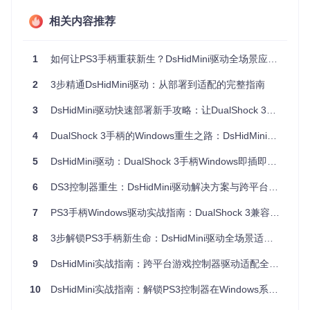
0 1809+
RM64
MB存储空间
work 4.8+
相关内容推荐
8GB内存，200
Visual C++ 2
Windows 1
x64/A
019运行库
1
RM64
MB存储空间
1
如何让PS3手柄重获新生？DsHidMini驱动全场景应用指南
2
3步精通DsHidMini驱动：从部署到适配的完整指南
二、获取工具：资源准备与环境检测
3
DsHidMini驱动快速部署新手攻略：让DualShock 3控制器即插即用
2.1 源码与工具链获取
4
DualShock 3手柄的Windows重生之路：DsHidMini驱动技术解析与实战指南
通过Git工具克隆项目仓库：
5
DsHidMini驱动：DualShock 3手柄Windows即插即用完整指南
git 
clone
6
DS3控制器重生：DsHidMini驱动解决方案与跨平台游戏适配指南
cd
2.2 环境兼容性检测
7
PS3手柄Windows驱动实战指南：DualShock 3兼容性解决方案
执行以下PowerShell命令验证系统环境：
8
3步解锁PS3手柄新生命：DsHidMini驱动全场景适配指南
# 检查系统版本
9
DsHidMini实战指南：跨平台游戏控制器驱动适配全解析
[
Environment
]::OSVersion.Version

10
DsHidMini实战指南：解锁PS3控制器在Windows系统的焕新体验
# 验证.NET Framework版本