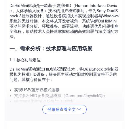
DsHidMini驱动是一款基于虚拟HID（Human Interface Devic
e，人体学输入设备）技术的用户模式驱动，专为Sony DualS
hock 3控制器设计，通过设备模拟技术实现控制器与Windows
系统的无缝对接。本文将从开发者视角，系统讲解DsHidMini
驱动的需求分析、环境准备、部署流程、功能调优及问题排查
全流程，帮助技术人员快速掌握驱动的高效部署与深度适配方
法。
一、需求分析：技术原理与应用场景
1.1 核心功能定位
DsHidMini驱动通过HID协议适配技术，将DualShock 3控制器
模拟为标准HID设备，解决原生驱动对旧款控制器支持不足的
问题。其核心价值在于：
实现USB/蓝牙双模式连接
支持多种HID设备类型模拟（Gamepad/Joystick等）
提供精细化的振动反馈与LED控制
1.2 环境兼容性矩阵
登录后查看全文
架构
系统版本
最低配置要求
依赖组件
支持
4GB内存，100
Windows 1
x64/A
.NET Frame