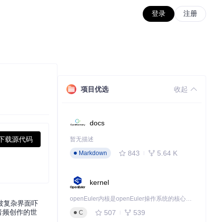
登录
注册
项目优选
收起
docs
下载源代码
暂无描述
843
5.64 K
Markdown
kernel
openEuler内核是openEuler操作系统的核心，既是系统性能与稳定性的基石，也是连接处理器、设备与服务的桥梁。
被复杂界面吓
音频创作的世
507
539
C