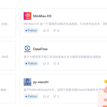
简易音频工具
MiniMax-H3
0）
免费基础版+付费高级功能
Claude Code 的开源替代方案。连接任意大模型，编辑代码，运行命令，自动验证 — 全自动执行。用 Rust 构建，极致性能。 ｜ An open-source alternative to Claude Code. Connect any LLM, edit code, run commands, and verify changes — autonomously. Built in Rust for speed. Get Started
单轨或有限轨道
0
0
Python
基本不支持
不支持
简单但功能有限
DataFlow
Kimi K3 是Kimi能力最强的模型：这是一个拥有 2.8 万亿参数的混合专家（MoE）模型，具备原生视觉理解能力，并支持 100 万 token 的上下文窗口。
基于大模型算子和工作流的高效文本大模型训练数据合成框架
0
4
Python
级音频处理：
py-xiaozhi
「源启盛夏」暑期校园开发者成长计划旨在激活校园开源力量，通过积分激励、认证扶持、资源倾斜等形式，引导高校组织和开发者完成「入驻 — 建项目 — 做贡献 — 获认证 — 得资源」的完整闭环。无论你是想带领社团入驻平台的组织者，还是希望用代码贡献证明自己的开发者，都能在这里找到属于你的成长路径。
0
1
Python
7