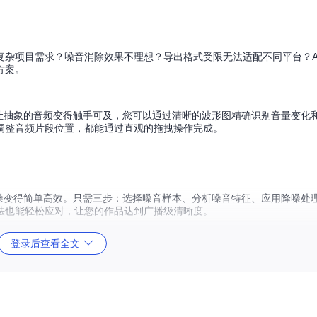
项目需求？噪音消除效果不理想？导出格式受限无法适配不同平台？Auda
方案。
功能让抽象的音频变得触手可及，您可以通过清晰的波形图精确识别音量变化
调整音频片段位置，都能通过直观的拖拽操作完成。
让降噪变得简单高效。只需三步：选择噪音样本、分析噪音特征、应用降噪处
法也能轻松应对，让您的作品达到广播级清晰度。
登录后查看全文
导出与发布功能，支持MP3、WAV、FLAC等多种主流格式，满足不同平台
随地继续编辑或分享给团队成员协作。