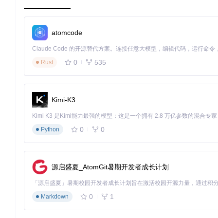
Audacity与同类工具核心差异对比
功能特性
专业付费软件
Audacity
atomcode
成本投入
完全免费开源
订阅制（月均$20-5
多轨编辑
无限轨道支持
多轨支持
0
535
Rust
插件扩展
VST/LV2/Audio Unit全支持
全面支持
批量处理
宏命令自动化
支持
学习曲线
中等（提供完善教程）
陡峭
Kimi-K3
新手入门：15分钟完成第一个音频作品
0
0
Python
想快速制作一段播客开场白？按照以下步骤操作，轻松完成专业
目标
：录制并优化一段3分钟的播客引言
源启盛夏_AtomGit暑期开发者成长计划
准备工作
：连接麦克风，打开Audacity，创建新项目
录制音频
：点击录制按钮开始说话，完成后按停止键
降噪处理
：选择静音部分作为噪音样本，执行降噪命令
0
1
Markdown
音量平衡
：使用「放大/缩小」工具调整整体音量至-6dB
导出分享
：选择MP3格式，设置128kbps比特率导出文件