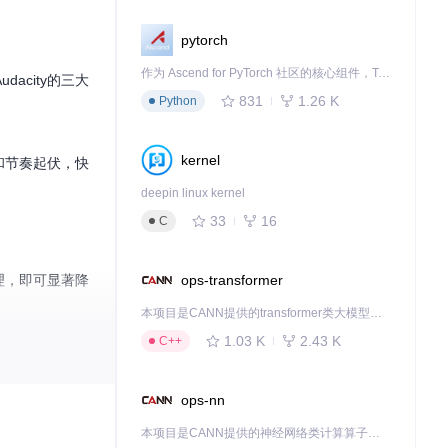
pytorch
作为 Ascend for PyTorch 社区的核心组件，TorchNPU 是昇腾专为 PyTorch 打造的深度学习适配插件，使 PyTorch 框架能够直接调用昇腾 NPU，为开发者提供昇腾 AI 处理器的超强算力。
city的三大
831
1.26 K
Python
kernel
和节奏起伏，快
deepin linux kernel
33
16
C
ops-transformer
理，即可显著降
本项目是CANN提供的transformer类大模型算子库，实现网络在NPU上加速计算。
1.03 K
2.43 K
C++
的上传要求。通过
ops-nn
本项目是CANN提供的神经网络类计算算子库，实现网络在NPU上加速计算。