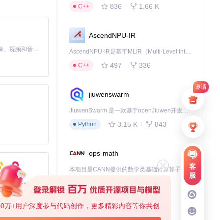
836
1.66 K
C++
AscendNPU-IR
MiniMax H3 是一个通用的全模态生成系统。它支持对由文本、图像、视频和音频组成的多模态上下文进行统一理解，并能生成分辨率高达 2K、时长可达 15 秒的带原生立体声音频的视频。得益于面向任务泛化的系统设计，H3 在预训练阶段就已具备广泛的多模态上下文理解与生成能力，能够出色地执行复杂的多模态指令。
AscendNPU-IR是基于MLIR（Multi-Level Intermediate Representation）构建的，面向昇腾亲和算子编译时使用的中间表示，提供昇腾完备表达能力，通过编译优化提升昇腾AI处理器计算效率，支持通过生态框架使能昇腾AI处理器与深度调优
497
336
C++
邀请
jiuwenswarm
JiuwenSwarm 是一款基于openJiuwen开发的智能AI Agent，它能够将大语言模型的强大能力，通过你日常使用的各类通讯应用，直接延伸至你的指尖。
3.15 K
843
Python
ops-math
客
本项目是CANN提供的数学类基础计算算子库，实现网络在NPU上加速计算。
服
1.24 K
1.36 K
C++
基于Python的Xiaozhi AI，适用于想要完整Xiaozhi体验而无需拥有专用硬件的用户。
00万+用户深度参与代码创作，更多精彩内容等你共创
deveco-code