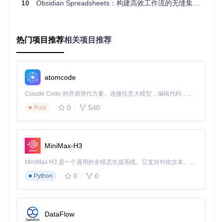
10
Obsidian Spreadsheets：构建高效工作流的无缝集成方案
见难题。Obsidian表格插件的公式功能可以帮你解决这个问
题。它支持从简单的加减乘除到复杂的统计函数，如平均值、
最大值、最小值等。你可以直接在表格中输入公式，实时获得
计算结果，就像拥有了一个随身携带的统计助手。
热门项目推荐
相关项目推荐
图：表格中的公式计算示例，展示了如何使用MIN函数获取年
atomcode
龄数据中的最小值，并显示了函数的语法提示。
场景三：个人知识体系构建
Claude Code 的开源替代方案。连接任意大模型，编辑代码，运行命令，自动验证 — 全自动执行。用 Rust 构建，极致性能。 ｜ An open-source alternative to Claude Code. Connect any LLM, edit code, run commands, and verify changes — autonomously. Built in Rust for speed. Get Started
0
540
Rust
在构建个人知识体系时，如何将分散的知识点有机地联系起
来？Obsidian表格插件的多工作表功能让你可以在一个文件中
管理多个相关表格。例如，你可以为不同学科创建单独的工作
表，然后通过跨表引用功能建立知识之间的联系。这种方式不
MiniMax-H3
仅让知识结构更加清晰，还能促进不同领域概念的交叉融合。
MiniMax H3 是一个通用的全模态生成系统。它支持对由文本、图像、视频和音频组成的多模态上下文进行统一理解，并能生成分辨率高达 2K、时长可达 15 秒的带原生立体声音频的视频。得益于面向任务泛化的系统设计，H3 在预训练阶段就已具备广泛的多模态上下文理解与生成能力，能够出色地执行复杂的多模态指令。
插件对比：为什么选择Obsidian表格插件？
0
0
Python
传统Markd
外部电子表
功能
Obsidian表格插件
own表格
格软件
公式
支持丰富的数学和
支持，但需
DataFlow
不支持
计算
统计函数
切换应用