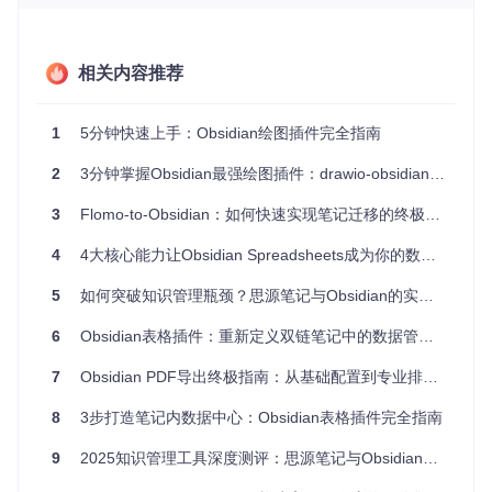
这个插件不仅仅是一个简单的表格工具，它更像是一个集成在
Obsidian中的轻量级Excel。通过它，你可以在笔记中创建复
杂的电子表格，进行数据计算、条件格式化和多表管理，而无
相关内容推荐
需切换到其他应用程序。这种无缝集成的方式，大大提升了数
据处理的效率，让你的思考过程更加流畅。
1
5分钟快速上手：Obsidian绘图插件完全指南
如何用表格构建知识关联网络？场景化解决方案
2
3分钟掌握Obsidian最强绘图插件：drawio-obsidian完全指南
场景一：项目管理与进度跟踪
3
Flomo-to-Obsidian：如何快速实现笔记迁移的终极解决方案 🚀
在项目管理中，如何清晰地跟踪任务进度和资源分配？Obsidi
an表格插件提供了强大的条件格式功能，让你可以直观地展示
4
4大核心能力让Obsidian Spreadsheets成为你的数据管理中枢
任务状态。例如，你可以设置规则：当任务完成度超过80%
时，单元格自动变为绿色；当进度低于30%时，显示为红色。
5
如何突破知识管理瓶颈？思源笔记与Obsidian的实战对比指南
这种视觉化的方式，就像智能交通灯一样，让你一眼就能掌握
项目的整体情况。
6
Obsidian表格插件：重新定义双链笔记中的数据管理方式
7
Obsidian PDF导出终极指南：从基础配置到专业排版实战
图：条件格式设置对话框，展示了如何设置"大于30时"的格式
8
3步打造笔记内数据中心：Obsidian表格插件完全指南
规则，包括文本颜色和单元格颜色的自定义选项。
场景二：学术研究数据整理
9
2025知识管理工具深度测评：思源笔记与Obsidian选择指南
对于学术研究者来说，如何高效管理和分析实验数据是一个常