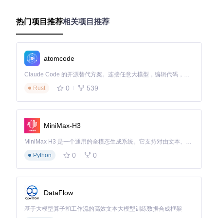
cd
 Sakura_Launcher_GUI

pip install -r requirements.txt

热门项目推荐
相关项目推荐
2. 模型选择策略
根据任务需求和硬件条件选择合适的模型：
atomcode
Claude Code 的开源替代方案。连接任意大模型，编辑代码，运行命令，自动验证 — 全自动执行。用 Rust 构建，极致性能。 ｜ An open-source alternative to Claude Code. Connect any LLM, edit code, run commands, and verify changes — autonomously. Built in Rust for speed. Get Started
0
539
Rust
显存需
模型类型
适用场景
性能特点
求
速度快，适合轻量
Galgame
GalTransl
8GB+
翻译
-7B
级任务
MiniMax-H3
翻译质量高，支持
Sakura-1
12GB
小说翻译
MiniMax H3 是一个通用的全模态生成系统。它支持对由文本、图像、视频和音频组成的多模态上下文进行统一理解，并能生成分辨率高达 2K、时长可达 15 秒的带原生立体声音频的视频。得益于面向任务泛化的系统设计，H3 在预训练阶段就已具备广泛的多模态上下文理解与生成能力，能够出色地执行复杂的多模态指令。
4B
+
长文本
0
0
Python
3. 参数配置与启动
在"运行server"界面调整核心参数：
DataFlow
上下文长度：控制模型处理文本的范围
GPU层数：分配模型到GPU的层数
基于大模型算子和工作流的高效文本大模型训练数据合成框架
并发数量：设置同时处理的请求数