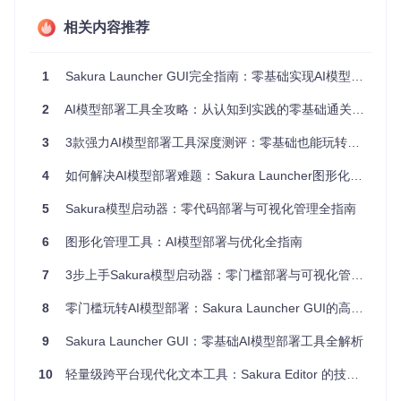
硬件类型
最低配置
推荐配置
支持状态
相关内容推荐
完全支持CUDA
NVIDIA
GTX 1060 6
RTX 409
显卡
GB
0
加速
1
Sakura Launcher GUI完全指南：零基础实现AI模型部署的图形化解决方案 - 翻译工作者与AI爱好者必备
AMD显
RX 580 8G
RX 7900
ROCm版本支持
卡
B
XT
2
AI模型部署工具全攻略：从认知到实践的零基础通关指南
系统内存
所有系统兼容
16GB
32GB
3
3款强力AI模型部署工具深度测评：零基础也能玩转大模型
100GB空
存储空间
20GB空闲
SSD优先
闲
4
如何解决AI模型部署难题：Sakura Launcher图形化工具全攻略
自动硬件检测
5
Sakura模型启动器：零代码部署与可视化管理全指南
启动器会自动识别你的硬件配置，并在界面顶部显示检测结
果。对于NVIDIA用户，程序会推荐最佳CUDA版本；AMD用户
6
图形化管理工具：AI模型部署与优化全指南
则会显示ROCm支持状态。
7
3步上手Sakura模型启动器：零门槛部署与可视化管理终极指南
核心流程：三步完成AI模型部署
8
零门槛玩转AI模型部署：Sakura Launcher GUI的高效实践指南
1. 环境准备
9
Sakura Launcher GUI：零基础AI模型部署工具全解析
从仓库获取项目文件并安装依赖：
10
轻量级跨平台现代化文本工具：Sakura Editor 的技术革新与场景实践
git 
clone