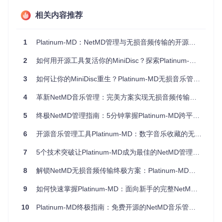
这一过程采用32位浮点运算处理，配合动态预加重技术，有效
相关内容推荐
补偿了MiniDisc格式固有的高频损失。实际测试表明，经过优
化的音频在普通设备上播放时，与原始无损文件的听感差异小
于5%，达到了"感知无损"的效果。
1
Platinum-MD：NetMD管理与无损音频传输的开源解决方案
录音模式技术参数对比
2
如何用开源工具复活你的MiniDisc？探索Platinum-MD的无损音频管理方案
编码模
比特
频率响
80分钟碟片
编码算法
式
率
应范围
录制时间
3
如何让你的MiniDisc重生？Platinum-MD无损音乐管理全攻略
标准音
自适应AT
256
20Hz-2
74分钟
质模式
kbps
0kHz
RAC3
4
革新NetMD音乐管理：完美方案实现无损音频传输与SP模式录音
扩展播
标准ATR
132
20Hz-1
140分钟
5
终极NetMD管理指南：5分钟掌握Platinum-MD跨平台音乐传输
放模式
kbps
6kHz
AC3
超长播
压缩ATR
66k
20Hz-1
6
开源音乐管理工具Platinum-MD：数字音乐收藏的无损解决方案
280分钟
放模式
bps
5kHz
AC3
7
5个技术突破让Platinum-MD成为最佳的NetMD管理工具：跨平台音频传输新体验
多元应用场景解析
8
解锁NetMD无损音频传输终极方案：Platinum-MD全方位使用指南
黑胶转录工作室
9
如何快速掌握Platinum-MD：面向新手的完整NetMD音乐管理指南
场景描述
：一位音频工程师需要将客户的珍贵黑胶唱片转录到
10
Platinum-MD终极指南：免费开源的NetMD音乐管理神器
MiniDisc保存，同时保持最佳音质。