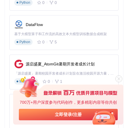
0
0
Python
音
导出为标准化的WAV格式并自动生成包含时间码的元数据
将处理完成的音频文件与广播稿文档关联存储
独立乐队现场录音方案
DataFlow
场景描述
：一支独立乐队希望使用MD设备录制现场演出，同
时确保后期制作的灵活性。
基于大模型算子和工作流的高效文本大模型训练数据合成框架
0
5
Python
实施流程
：
使用多轨录音机录制未经压缩的演出音频
在Platinum-MD中设置"现场录音"模式，启用峰值监测和自
源启盛夏_AtomGit暑期开发者成长计划
动增益控制
将混音后的立体声信号通过USB传输到软件进行实时编码
「源启盛夏」暑期校园开发者成长计划旨在激活校园开源力量，通过积分激励、认证扶持、资源倾斜等形式，引导高校组织和开发者完成「入驻 — 建项目 — 做贡献 — 获认证 — 得资源」的完整闭环。无论你是想带领社团入驻平台的组织者，还是希望用代码贡献证明自己的开发者，都能在这里找到属于你的成长路径。
选择标准音质模式以256kbps录制到MD作为备份
0
1
Markdown
演出结束后，通过NetMD的USB接口将MD中的音频回传
到电脑
使用工具内置的"演出优化"功能消除录音中的突发噪音和
削波失真
700万+用户深度参与代码创作，更多精彩内容等你共创
py-xiaozhi
跨平台部署指南
基于Python的Xiaozhi AI，适用于想要完整Xiaozhi体验而无需拥有专用硬件的用户。
立即登录/注册
0
1
Python
Windows系统配置