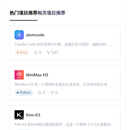
实施流程
：
使用高品质唱机和ADC设备将黑胶唱片数字化为24bit/96k
热门项目推荐
相关项目推荐
Hz的WAV文件
通过Platinum-MD的音频修复模块去除转录过程中的底噪
和爆音
atomcode
启用"黑胶优化"预设，该模式会增强低频响应并保留黑胶
特有的温暖质感
Claude Code 的开源替代方案。连接任意大模型，编辑代码，运行命令，自动验证 — 全自动执行。用 Rust 构建，极致性能。 ｜ An open-source alternative to Claude Code. Connect any LLM, edit code, run commands, and verify changes — autonomously. Built in Rust for speed. Get Started
选择标准音质模式进行编码，确保在MD介质上保留最多音
0
537
Rust
乐细节
使用批量传输功能将处理好的专辑自动分割为单独音轨并
传输到MD
高校广播存档系统
MiniMax-H3
场景描述
：某大学广播台需要将90年代的MD录音档案数字化
保存，同时创建可检索的音频数据库。
MiniMax H3 是一个通用的全模态生成系统。它支持对由文本、图像、视频和音频组成的多模态上下文进行统一理解，并能生成分辨率高达 2K、时长可达 15 秒的带原生立体声音频的视频。得益于面向任务泛化的系统设计，H3 在预训练阶段就已具备广泛的多模态上下文理解与生成能力，能够出色地执行复杂的多模态指令。
0
0
Python
实施流程
：
使用支持回传功能的NetMD设备（如Sony MZ-RH1）连接
电脑
Kimi-K3
通过Platinum-MD的"档案模式"读取MD上的原始音频数据
系统自动生成波形图并检测静音段落，实现自动轨道分割
Kimi K3 是Kimi能力最强的模型：这是一个拥有 2.8 万亿参数的混合专家（MoE）模型，具备原生视觉理解能力，并支持 100 万 token 的上下文窗口。
应用"广播语音优化"算法，增强人声清晰度并降低背景噪