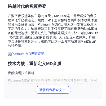
跨越时代的音频桥梁
在数字音乐流媒体主导的今天，MiniDisc这一曾经辉煌的音乐
载体似乎已被遗忘。然而，对于追求独特音质和实体收藏体验
的音乐爱好者而言，Platinum-MD的出现为这一复古设备注入
了新的生命力。这款开源工具不仅实现了现代电脑与NetMD设
备的无缝连接，更通过先进的音频处理技术，让古老的MiniDis
c格式焕发出接近无损的音质表现。无论是音乐收藏家、广播
电台还是独立音乐人，都能借助这一工具重新发掘MiniDisc的
独特价值。
技术内核：重新定义MD音质
音频编码技术解析
Platinum-MD的核心竞争力在于其先进的音频处理引擎。不同
于传统MD管理工具采用的固定比特率编码，该工具引入了动
态比特率分配算法，能够根据音频内容特征智能分配编码资
登录后查看全文
源。当处理FLAC等无损音频源时，系统会先进行频谱分析，
识别出音乐中的关键听觉信息，然后在保持256kbps比特率的
前提下，优先保留这些重要元素。