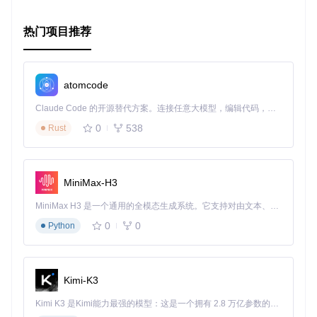
就能让视差效果生动起来！
准备好给你的网站增添一些动感了吗？试试看 Ukiyo.js 吧，让
热门项目推荐
每一个滚动都成为视觉盛宴！
atomcode
Claude Code 的开源替代方案。连接任意大模型，编辑代码，运行命令，自动验证 — 全自动执行。用 Rust 构建，极致性能。 ｜ An open-source alternative to Claude Code. Connect any LLM, edit code, run commands, and verify changes — autonomously. Built in Rust for speed. Get Started
0
538
Rust
MiniMax-H3
MiniMax H3 是一个通用的全模态生成系统。它支持对由文本、图像、视频和音频组成的多模态上下文进行统一理解，并能生成分辨率高达 2K、时长可达 15 秒的带原生立体声音频的视频。得益于面向任务泛化的系统设计，H3 在预训练阶段就已具备广泛的多模态上下文理解与生成能力，能够出色地执行复杂的多模态指令。
0
0
Python
Kimi-K3
Kimi K3 是Kimi能力最强的模型：这是一个拥有 2.8 万亿参数的混合专家（MoE）模型，具备原生视觉理解能力，并支持 100 万 token 的上下文窗口。