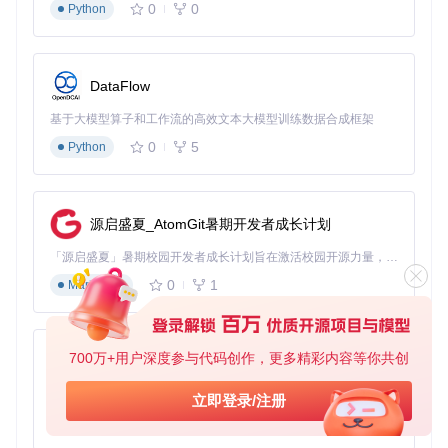
0
0
Python
DataFlow
基于大模型算子和工作流的高效文本大模型训练数据合成框架
0
5
Python
源启盛夏_AtomGit暑期开发者成长计划
「源启盛夏」暑期校园开发者成长计划旨在激活校园开源力量，通过积分激励、认证扶持、资源倾斜等形式，引导高校组织和开发者完成「入驻 — 建项目 — 做贡献 — 获认证 — 得资源」的完整闭环。无论你是想带领社团入驻平台的组织者，还是希望用代码贡献证明自己的开发者，都能在这里找到属于你的成长路径。
0
1
Markdown
700万+用户深度参与代码创作，更多精彩内容等你共创
py-xiaozhi
基于Python的Xiaozhi AI，适用于想要完整Xiaozhi体验而无需拥有专用硬件的用户。
立即登录/注册
0
1
Python