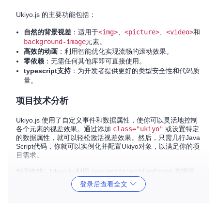
Ukiyo.js 的主要功能包括：
自然的背景视差
：适用于
<img>
、
<picture>
、
<video>
和
background-image
元素。
高效的动画
：利用智能优化实现流畅的滚动效果。
零依赖
：无需任何其他库即可直接使用。
typescript支持
：为开发者提供更好的类型安全性和代码质
量。
项目技术分析
Ukiyo.js 使用了自定义事件和数据属性，使你可以灵活地控制
各个元素的视差效果。通过添加
class="ukiyo"
或设置特定
的数据属性，就可以轻松激活视差效果。然后，只需几行Java
Script代码，你就可以实例化并配置Ukiyo对象，以满足你的项
目需求。
对于性能，Ukiyo.js 利用
requestAnimationFrame
实现平
滑滚动，确保在现代浏览器中的流畅性。此外，还提供了选项
登录后查看全文
来外部化
requestAnimationFrame
，以便更精细地控制动
画。