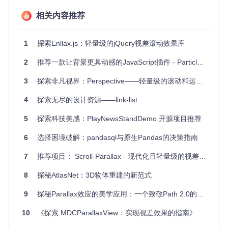
项目及技术应用场景
相关内容推荐
Ukiyo.js 非常适合各种类型的网站和应用，特别是在以下场
景：
1
探索Enllax.js：轻量级的jQuery视差滚动效果库
个人或工作室网站
：用于展示作品集，创建独特的用户体
验。
2
推荐一款让背景更具动感的JavaScript插件 - Particleground
电子商务平台
：增强产品图像的吸引力，提高购买转化率。
博客或杂志网站
：通过视差效果增加阅读的沉浸感。
3
探索非凡视界：Perspective——轻量级的滚动和运动视差库
游戏网站
：创造动态的背景动画，提升游戏氛围。
4
探索无尽的设计资源——link-list
项目特点
5
探索科技美感：PlayNewsStandDemo 开源项目推荐
易用性
：只需添加类名，即可让普通HTML元素拥有视差
6
选择困境破解：pandasql与原生Pandas的决策指南
效果，不需复杂的设置。
可定制性强
：通过属性配置和JavaScript API，可以调整速
7
推荐项目： Scroll-Parallax - 现代化且轻量级的视差滚动库
度、缩放比例等参数，适应不同设计需求。
高性能
：优化过的动画处理确保在各种设备上运行顺畅。
8
探秘AtlasNet：3D物体重建的新范式
广泛的浏览器兼容
：支持现代浏览器，回退策略保证在不
支持的浏览器中正常显示。
9
探秘Parallax效应的美学应用：一个致敬Path 2.0的小巧Demo
要体验Ukiyo.js 的神奇效果，请访问
DEMO页面
。想要立即在
10
《探索 MDCParallaxView：实现视差效果的指南》
你的项目中使用？参考上面的安装和使用指南，只需几分钟，