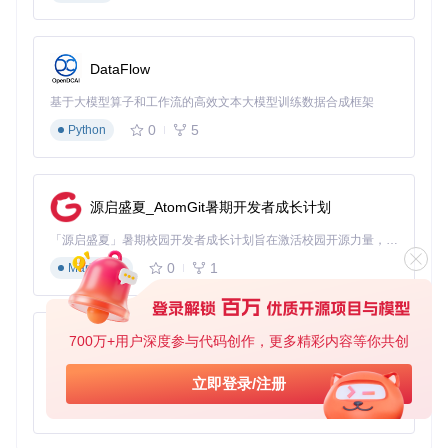
持续改进
- 开发者计划增加更多功能，如单元测试和更好
的错误处理，保持项目活跃。
想要体验一个优雅、高效并且遵循最佳实践的Android应用
DataFlow
吗？立即加入Netflix-Composable的世界，开启你的现代化An
droid开发之旅。记得给项目点个星标，如果你发现它对你有所
基于大模型算子和工作流的高效文本大模型训练数据合成框架
帮助！或者，如果你有更好的想法，欢迎fork项目并贡献你的
力量。
0
5
Python
源启盛夏_AtomGit暑期开发者成长计划
「源启盛夏」暑期校园开发者成长计划旨在激活校园开源力量，通过积分激励、认证扶持、资源倾斜等形式，引导高校组织和开发者完成「入驻 — 建项目 — 做贡献 — 获认证 — 得资源」的完整闭环。无论你是想带领社团入驻平台的组织者，还是希望用代码贡献证明自己的开发者，都能在这里找到属于你的成长路径。
0
1
Markdown
700万+用户深度参与代码创作，更多精彩内容等你共创
py-xiaozhi
基于Python的Xiaozhi AI，适用于想要完整Xiaozhi体验而无需拥有专用硬件的用户。
立即登录/注册
0
1
Python