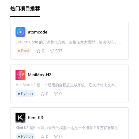
Retrofit
&
Coil
- 分别用于网络请求和图像加载，提供了
热门项目推荐
强大的工具箱。
此外，项目遵循Solid原则，确保了良好的设计和扩展性。
atomcode
项目及技术应用场景
Claude Code 的开源替代方案。连接任意大模型，编辑代码，运行命令，自动验证 — 全自动执行。用 Rust 构建，极致性能。 ｜ An open-source alternative to Claude Code. Connect any LLM, edit code, run commands, and verify changes — autonomously. Built in Rust for speed. Get Started
Netflix-Composable适用于任何希望采用现代化Android开发
0
537
Rust
实践的项目。它的多功能性使得它成为学习和参考的最佳案
例，尤其是在构建电影或媒体库应用时，可以借鉴其屏幕布局
和数据加载策略。
MiniMax-H3
项目特点
MiniMax H3 是一个通用的全模态生成系统。它支持对由文本、图像、视频和音频组成的多模态上下文进行统一理解，并能生成分辨率高达 2K、时长可达 15 秒的带原生立体声音频的视频。得益于面向任务泛化的系统设计，H3 在预训练阶段就已具备广泛的多模态上下文理解与生成能力，能够出色地执行复杂的多模态指令。
清晰的架构
- 多模块架构提供了良好的代码组织和边界定
0
0
Python
义，易于理解和维护。
高效的UI
- 利用Jetpack Compose实现动态、灵活的用户
界面。
流式数据处理
- 使用Coroutines和Flow，轻松处理后台任
Kimi-K3
务和实时数据更新。
成熟的工具链
- 结合Hilt、Retrofit和Coil等成熟库，构建出
Kimi K3 是Kimi能力最强的模型：这是一个拥有 2.8 万亿参数的混合专家（MoE）模型，具备原生视觉理解能力，并支持 100 万 token 的上下文窗口。
功能强大的应用。
0
0
Python