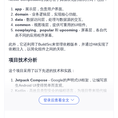
app
- 展示层，负责用户界面。
domain
- 业务逻辑层，实现核心功能。
data
- 数据访问层，处理与数据源的交互。
common
- 视图项层，提供可重用的UI组件。
nowplaying
、
popular
和
upcoming
- 屏幕层，各自代
表不同的应用程序屏幕。
此外，它还利用了BuildSrc来管理依赖版本，并通过Hilt实现了
依赖注入，以简化组件之间的关联。
项目技术分析
这个项目采用了以下先进的技术和实践：
Jetpack Compose
- Google的声明式UI框架，让编写原
生Android UI变得简单而直观。
Kotlin
- 高效且类型安全的编程语言，为项目带来现代编
程范式的便利。
登录后查看全文
Coroutines
&
Flow
- 支持异步编程和响应式数据流，提
高性能并降低内存占用。
Paging
- 实现了无限滚动效果，为大数据集提供了流畅的
用户体验。