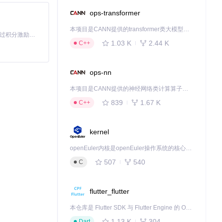
ops-transformer
本项目是CANN提供的transformer类大模型算子库，实现网络在NPU上加速计算。
「源启盛夏」暑期校园开发者成长计划旨在激活校园开源力量，通过积分激励、认证扶持、资源倾斜等形式，引导高校组织和开发者完成「入驻 — 建项目 — 做贡献 — 获认证 — 得资源」的完整闭环。无论你是想带领社团入驻平台的组织者，还是希望用代码贡献证明自己的开发者，都能在这里找到属于你的成长路径。
1.03 K
2.44 K
C++
ops-nn
本项目是CANN提供的神经网络类计算算子库，实现网络在NPU上加速计算。
839
1.67 K
C++
kernel
openEuler内核是openEuler操作系统的核心，既是系统性能与稳定性的基石，也是连接处理器、设备与服务的桥梁。
507
540
C
flutter_flutter
本仓库是 Flutter SDK 与 Flutter Engine 的 OpenHarmony 适配版本，由 CPF-Flutter 团队维护。开发者可使用熟悉的 Flutter 技术栈开发 OpenHarmony 应用，3.35.7 及以后的适配版本可基于本仓库源码构建支持 OpenHarmony 的 Flutter Engine。
1.13 K
304
Dart