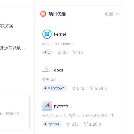
项目优选
收起
商解决方案
kernel
deepin linux kernel
城项目深度解析
33
16
C
docs
暂无描述
843
5.64 K
Markdown
pytorch
MiniMax H3 是一个通用的全模态生成系统。它支持对由文本、图像、视频和音频组成的多模态上下文进行统一理解，并能生成分辨率高达 2K、时长可达 15 秒的带原生立体声音频的视频。得益于面向任务泛化的系统设计，H3 在预训练阶段就已具备广泛的多模态上下文理解与生成能力，能够出色地执行复杂的多模态指令。
作为 Ascend for PyTorch 社区的核心组件，TorchNPU 是昇腾专为 PyTorch 打造的深度学习适配插件，使 PyTorch 框架能够直接调用昇腾 NPU，为开发者提供昇腾 AI 处理器的超强算力。
835
1.26 K
Python