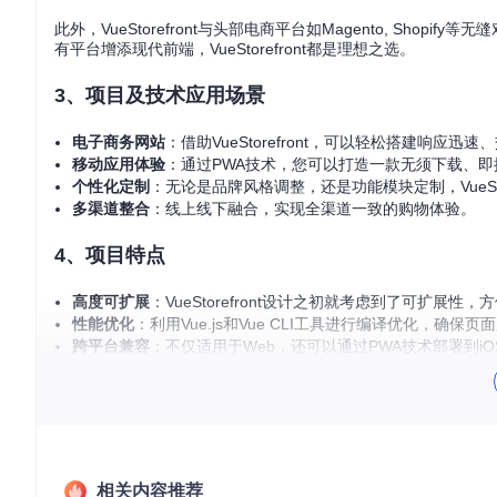
此外，VueStorefront与头部电商平台如Magento, Shop
有平台增添现代前端，VueStorefront都是理想之选。
3、项目及技术应用场景
电子商务网站
：借助VueStorefront，可以轻松搭建响应迅
移动应用体验
：通过PWA技术，您可以打造一款无须下载、
个性化定制
：无论是品牌风格调整，还是功能模块定制，VueSto
多渠道整合
：线上线下融合，实现全渠道一致的购物体验。
4、项目特点
高度可扩展
：VueStorefront设计之初就考虑到了可扩展
性能优化
：利用Vue.js和Vue CLI工具进行编译优化，确
跨平台兼容
：不仅适用于Web，还可以通过PWA技术部署到iOS和
社区活跃
：拥有庞大的开发者社区，不断推动着项目的发展和
灵活集成
：能够与多种后端系统无缝对接，适应不同的业务场
VueStorefront以其创新的技术栈和丰富的功能，为电商
始您的电商之旅吧！
相关内容推荐