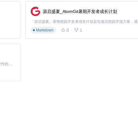
源启盛夏_AtomGit暑期开发者成长计划
0
1
Markdown
基于Python的Xiaozhi AI，适用于想要完整Xiaozhi体验而无需拥有专用硬件的用户。