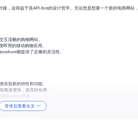
ify等无缝对接，这得益于其API-first的设计哲学。无论您是想要一个新的电商
速、交互流畅的购物网站。
即搜即用的移动购物应用。
refront都提供了足够的灵活性。
性，方便添加新的特性和功能。
保页面加载速度快，提高转化率。
Android设备。
问题解决。
登录后查看全文
景。
领域带来了全新的可能性。无论是初创企业还是大型公司，都能从中受益。立即访