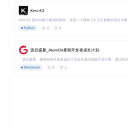
高延迟网络：增加UDP协议Tracker比例提升响应速度
协议优化策略
Kimi-K3
Tracker支持多种网络协议，如同不同类型的传输通道：
0
0
Python
UDP协议
（47个）：传输速度快，资源占用低，适合对实时
HTTP/HTTPS协议
（58个）：穿透防火墙能力强，连接稳定
WebSocket协议
（3个）：支持WebTorrent技术，可在
隐私保护方案
源启盛夏_AtomGit暑期开发者成长计划
对于注重隐私的用户，项目提供10个I2P协议的Tracker，
效果可视化：优化前后对比
0
1
Markdown
配置优化后，你将看到显著变化：
连接用户数
：从默认配置的10-20个提升至50-200个
▰▰▰▰▰▰▰▰▱▱ (80%) 优化后 vs ▰▰▱▱▱▱▱▱▱▱ (20%
下载速度
：根据网络环境不同，可实现2-10倍提速
▰▰▰▰▰▰▰▰▰▱ (90%) 完整配置 vs ▰▱▱▱▱▱▱▱▱▱ (10
稳定性
：连接中断率降低70%以上
▰▰▰▰▰▰▰▰▰▰ (100%) 优化后 vs ▰▰▰▰▱▱▱▱▱▱ (40%