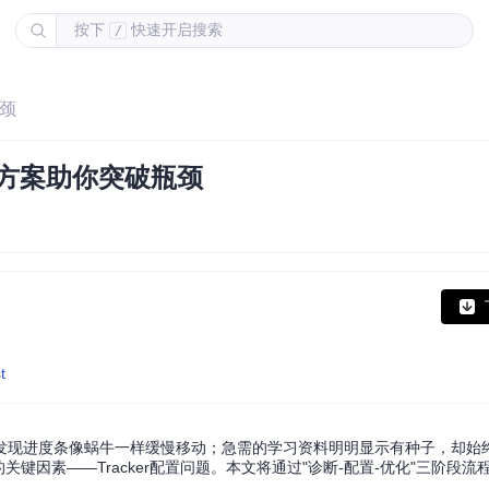
按下
快速开启搜索
/
瓶颈
实战方案助你突破瓶颈
t
发现进度条像蜗牛一样缓慢移动；急需的学习资料明明显示有种子，却始
关键因素——Tracker配置问题。本文将通过"诊断-配置-优化"三阶段流
倍。