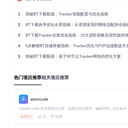
精选20个性能最优的Tracker服务器，如同为你的下载客
1
突破BT下载瓶颈：Tracker智能配置与优化指南
全面优化方案
：trackers_all.txt
包含105个多元化Tracker集合，相当于同时连接多个网络
2
BT下载效率优化全景指南：从资源发现到网络适配的全链
qBittorrent配置实战步骤
3
BT下载Tracker全面优化指南：10大进阶策略实现性能倍
打开软件设置 → 进入BitTorrent选项卡
在"自动添加以下tracker到新的torrents"文本框中粘贴列表内
4
5步解锁BT加速终极指南：Tracker优化与P2P连接数提升
点击"应用"并重启客户端
⚠️ 风险提示：添加过多Tracker可能短暂占用系统资源，
5
突破BT下载瓶颈：基于90节点Tracker网络的优化方案
优化连接策略：三大模块提升下载体验
网络环境适配方案
热门项目推荐
相关项目推荐
不同网络环境需要匹配不同的Tracker格式：
DNS解析问题解决方案
：使用IP地址版Tracker列表（tracker
atomcode
非域名访问，特别适合校园网、企业内网等复杂网络环境。
特殊网络配置指南
：
0
539
Rust
IPv6网络用户：优先选择支持双栈协议的Tracker
低带宽网络：建议使用trackers_best.txt减少连接开销