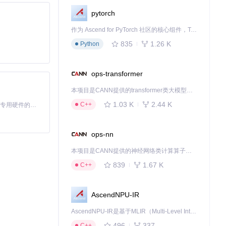
pytorch
作为 Ascend for PyTorch 社区的核心组件，TorchNPU 是昇腾专为 PyTorch 打造的深度学习适配插件，使 PyTorch 框架能够直接调用昇腾 NPU，为开发者提供昇腾 AI 处理器的超强算力。
835
1.26 K
Python
ops-transformer
本项目是CANN提供的transformer类大模型算子库，实现网络在NPU上加速计算。
下载行为被追踪。
1.03 K
2.44 K
C++
基于Python的Xiaozhi AI，适用于想要完整Xiaozhi体验而无需拥有专用硬件的用户。
ops-nn
本项目是CANN提供的神经网络类计算算子库，实现网络在NPU上加速计算。
839
1.67 K
C++
AscendNPU-IR
AscendNPU-IR是基于MLIR（Multi-Level Intermediate Representation）构建的，面向昇腾亲和算子编译时使用的中间表示，提供昇腾完备表达能力，通过编译优化提升昇腾AI处理器计算效率，支持通过生态框架使能昇腾AI处理器与深度调优
496
337
C++