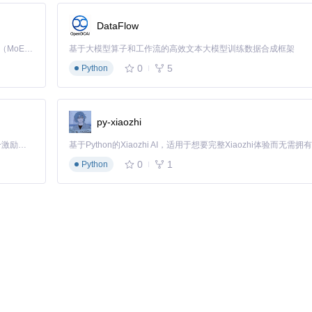
DataFlow
Kimi K3 是Kimi能力最强的模型：这是一个拥有 2.8 万亿参数的混合专家（MoE）模型，具备原生视觉理解能力，并支持 100 万 token 的上下文窗口。
基于大模型算子和工作流的高效文本大模型训练数据合成框架
0
5
Python
性要求高的下载任务
性高，适合严格网络管控环境
浏览器环境中使用，适合网页端下载场景
py-xiaozhi
通过加密网络传输实现匿名下载，如同在网络中使用隐私保护通道，有效防止
「源启盛夏」暑期校园开发者成长计划旨在激活校园开源力量，通过积分激励、认证扶持、资源倾斜等形式，引导高校组织和开发者完成「入驻 — 建项目 — 做贡献 — 获认证 — 得资源」的完整闭环。无论你是想带领社团入驻平台的组织者，还是希望用代码贡献证明自己的开发者，都能在这里找到属于你的成长路径。
0
1
Python
) 默认配置
%) 默认配置
) 默认配置