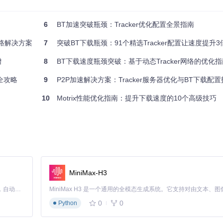
户端配备了高速直连通道，适合大多数日常下载场景。
6
BT加速突破瓶颈：Tracker优化配置全景指南
枢纽，适合对下载速度有极致追求的用户。
路解决方案
7
突破BT下载瓶颈：91个精选Tracker配置让速度提升
增
8
BT下载速度瓶颈突破：基于动态Tracker网络的优化指
容
全攻略
9
P2P加速解决方案：Tracker服务器优化与BT下载配
建议根据网络带宽选择合适列表
10
Motrix性能优化指南：提升下载速度的10个高级技巧
s_best_ip.txt和trackers_all_ip.txt），直接绕过域名解析环节，如同
MiniMax-H3
Claude Code 的开源替代方案。连接任意大模型，编辑代码，运行命令，自动验证 — 全自动执行。用 Rust 构建，极致性能。 ｜ An open-source alternative to Claude Code. Connect any LLM, edit code, run commands, and verify changes — autonomously. Built in Rust for speed. Get Started
0
0
Python