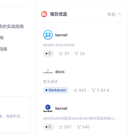
项目优选
收起
3倍的实战指南
kernel
南
deepin linux kernel
置指南
33
16
C
docs
暂无描述
843
5.64 K
Markdown
在网络中使用IP直连而
kernel
MiniMax H3 是一个通用的全模态生成系统。它支持对由文本、图像、视频和音频组成的多模态上下文进行统一理解，并能生成分辨率高达 2K、时长可达 15 秒的带原生立体声音频的视频。得益于面向任务泛化的系统设计，H3 在预训练阶段就已具备广泛的多模态上下文理解与生成能力，能够出色地执行复杂的多模态指令。
openEuler内核是openEuler操作系统的核心，既是系统性能与稳定性的基石，也是连接处理器、设备与服务的桥梁。
507
540
C