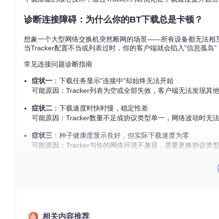
诊断连接障碍：为什么你的BT下载总是卡顿？
想象一个大型网络交换机突然断网的场景——所有设备都无法相互通
当Tracker配置不当或列表过时，你的客户端就会陷入"信息孤
常见连接问题诊断指南
症状一
：下载任务显示"连接中"却始终无法开始
可能原因：Tracker列表为空或全部失效，客户端无法发现其
症状二
：下载速度时快时慢，稳定性差
可能原因：Tracker数量不足或协议类型单一，网络波动时无
症状三
：种子健康度显示良好，但实际下载速度为零
可能原因：Tracker与你的网络环境不兼容，需要更换协议类
配置Tracker列表：从零开始的加速之旅
选择合适的Tracker集合
项目提供两类核心Tracker列表文件，满足不同用户需求：
相关内容推荐
基础优化方案
：trackers_best.txt