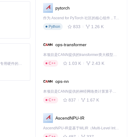
pytorch
作为 Ascend for PyTorch 社区的核心组件，TorchNPU 是昇腾专为 PyTorch 打造的深度学习适配插件，使 PyTorch 框架能够直接调用昇腾 NPU，为开发者提供昇腾 AI 处理器的超强算力。
833
1.26 K
Python
ops-transformer
本项目是CANN提供的transformer类大模型算子库，实现网络在NPU上加速计算。
1.03 K
2.43 K
C++
基于Python的Xiaozhi AI，适用于想要完整Xiaozhi体验而无需拥有专用硬件的用户。
ops-nn
本项目是CANN提供的神经网络类计算算子库，实现网络在NPU上加速计算。
837
1.67 K
C++
AscendNPU-IR
AscendNPU-IR是基于MLIR（Multi-Level Intermediate Representation）构建的，面向昇腾亲和算子编译时使用的中间表示，提供昇腾完备表达能力，通过编译优化提升昇腾AI处理器计算效率，支持通过生态框架使能昇腾AI处理器与深度调优
497
337
C++