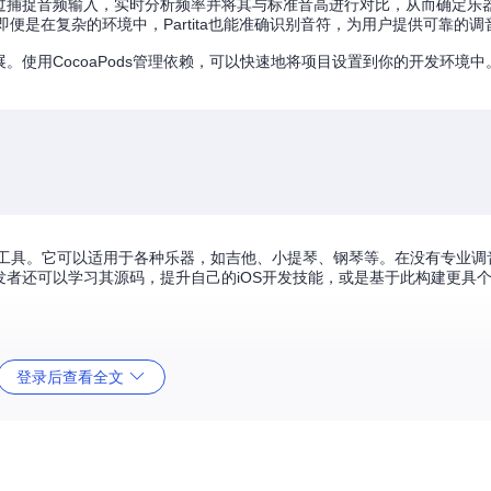
库。这个库通过捕捉音频输入，实时分析频率并将其与标准音高进行对比，从而确定
即便是在复杂的环境中，Partita也能准确识别音符，为用户提供可靠的调
扩展。使用CocoaPods管理依赖，可以快速地将项目设置到你的开发环境
身调音工具。它可以适用于各种乐器，如吉他、小提琴、钢琴等。在没有专业
，开发者还可以学习其源码，提升自己的iOS开发技能，或是基于此构建更具
登录后查看全文
处理技术的绝佳案例。不论你是音乐爱好者还是开发者，这款应用都能满足你的