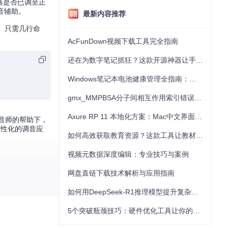
乐器是否已调至正
音辅助。
最新内容推荐
中。只需几行命
AcFunDown视频下载工具完全指南
还在为数字笔记抓狂？这款开源神器让手写批注效率提升300%
Windows笔记本电池健康管理全指南：从根源解决电池损耗问题
gmx_MMPBSA分子间相互作用索引错误的深度诊断与解决
Axure RP 11 本地化方案：Mac中文界面优化与原型设计工具汉化全指南
调音师的帮助下，
个性化的调音应
如何高效获取教育资源？这款工具让教材下载效率提升80%
视频元数据深度编辑：专业技巧与案例
网盘直链下载技术解析与应用指南
如何用DeepSeek-R1推理模型提升复杂任务解决能力：完整指南
5个突破瓶颈技巧：硬件优化工具让你的电脑性能提升30%
需求。现在就加