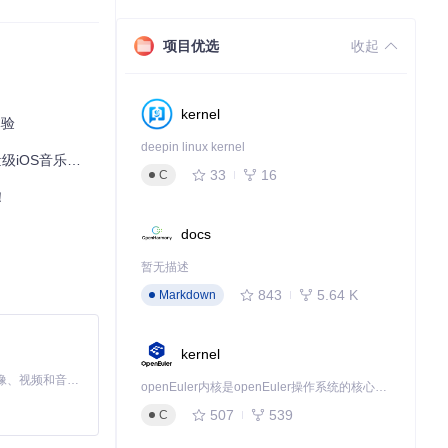
项目优选
收起
kernel
体验
deepin linux kernel
OS音乐播放器
33
16
C
！
docs
暂无描述
843
5.64 K
Markdown
kernel
MiniMax H3 是一个通用的全模态生成系统。它支持对由文本、图像、视频和音频组成的多模态上下文进行统一理解，并能生成分辨率高达 2K、时长可达 15 秒的带原生立体声音频的视频。得益于面向任务泛化的系统设计，H3 在预训练阶段就已具备广泛的多模态上下文理解与生成能力，能够出色地执行复杂的多模态指令。
openEuler内核是openEuler操作系统的核心，既是系统性能与稳定性的基石，也是连接处理器、设备与服务的桥梁。
507
539
C