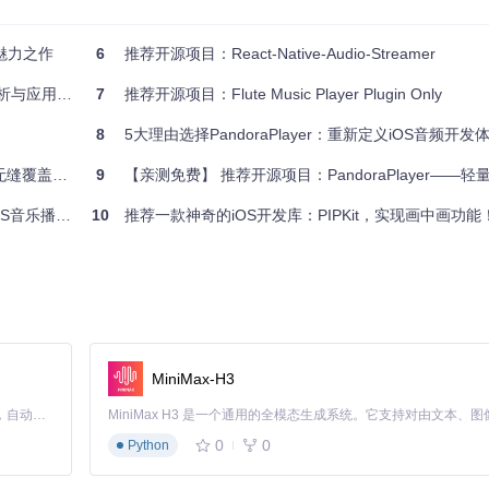
的魅力之作
6
推荐开源项目：React-Native-Audio-Streamer
析与应用推荐
7
推荐开源项目：Flute Music Player Plugin Only
8
5大理由选择PandoraPlayer：重新定义iOS音频开发
覆盖指南
9
【亲测免费】 推荐开源项目：PandoraPlayer——轻量级i
乐播放器视图
10
推荐一款神奇的iOS开发库：PIPKit，实现画中画功能
MiniMax-H3
Claude Code 的开源替代方案。连接任意大模型，编辑代码，运行命令，自动验证 — 全自动执行。用 Rust 构建，极致性能。 ｜ An open-source alternative to Claude Code. Connect any LLM, edit code, run commands, and verify changes — autonomously. Built in Rust for speed. Get Started
0
0
Python