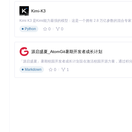
Kimi-K3
0
0
Python
源启盛夏_AtomGit暑期开发者成长计划
0
1
Markdown