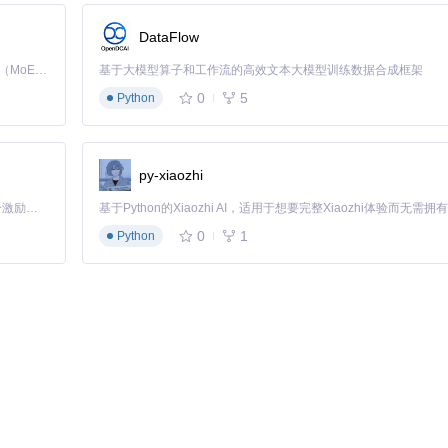
DataFlow
Kimi K3 是Kimi能力最强的模型：这是一个拥有 2.8 万亿参数的混合专家（MoE）模型，具备原生视觉理解能力，并支持 100 万 token 的上下文窗口。
基于大模型算子和工作流的高效文本大模型训练数据合成框架
0
5
Python
py-xiaozhi
「源启盛夏」暑期校园开发者成长计划旨在激活校园开源力量，通过积分激励、认证扶持、资源倾斜等形式，引导高校组织和开发者完成「入驻 — 建项目 — 做贡献 — 获认证 — 得资源」的完整闭环。无论你是想带领社团入驻平台的组织者，还是希望用代码贡献证明自己的开发者，都能在这里找到属于你的成长路径。
0
1
Python