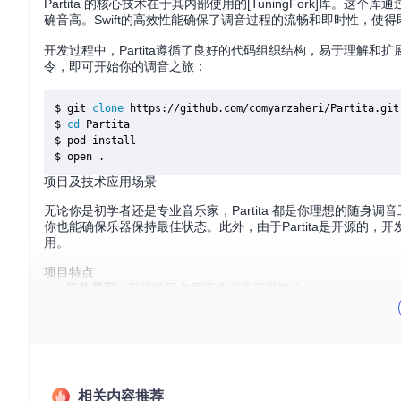
Partita 的核心技术在于其内部使用的[TuningFork]
确音高。Swift的高效性能确保了调音过程的流畅和即时性，使得
开发过程中，Partita遵循了良好的代码组织结构，易于理解和
令，即可开始你的调音之旅：
$ git 
clone
 https://github.com/comyarzaheri/Partita.git

$ 
cd
 Partita

$ pod install

项目及技术应用场景
无论你是初学者还是专业音乐家，Partita 都是你理想的随
你也能确保乐器保持最佳状态。此外，由于Partita是开源的
用。
项目特点
简单易用
- 直观的用户界面使调音变得简单。
高度准确
- 利用[TuningFork]库实现精确的音高检测。
兼容性强
- 支持多种乐器的调音，适应广泛。
开放源码
- 允许自由贡献和二次开发，鼓励社区参与。
轻量级
- 无需网络连接，随时随地可用。
Partita 不仅是一个实用的应用，也是学习iOS开发和音频
相关内容推荐