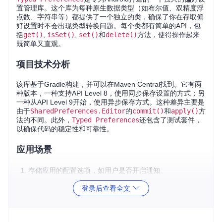
置管理库。这个库为每种原生数据类型（如布尔值、双精度浮
点数、字符串等）都提供了一个独立的类，确保了你在存取偏
好设置时不会出现类型转换问题。每个类都有简单的API，包
括
get()
,
isSet()
,
set()
和
delete()
方法，使得操作起来
既简单又直观。
项目技术分析
该库基于Gradle构建，并可以在Maven Central找到。它有两
种版本，一种支持API Level 8，使用同步保存设置的方式；另
一种从API Level 9开始，使用异步保存方式。这种差异主要是
由于
SharedPreferences.Editor
的
commit()
和
apply()
方
法的不同。此外，
Typed Preferences
还包含了测试套件，
以确保代码的稳定性和可靠性。
应用场景
存储应用的配置选项，如用户是否开启通知。
记录用户的个性化设置，例如主题颜色或字体大小。
登录后查看全文
管理应用程序的状态信息，比如用户上次查看的位置或进
度。
项目特点