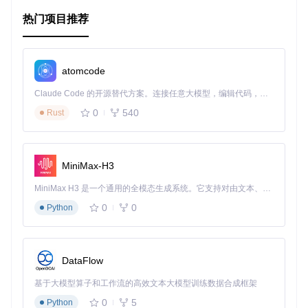
热门项目推荐
类型安全
：每个数据类型都有对应的类，避免了类型转换
异常。
简洁的API
：统一的方法签名，易于理解和使用。
版本兼容性
：支持从API Level 8到更高版本的应用。
atomcode
异步与同步选项
：根据需求选择适合的保存机制。
Claude Code 的开源替代方案。连接任意大模型，编辑代码，运行命令，自动验证 — 全自动执行。用 Rust 构建，极致性能。 ｜ An open-source alternative to Claude Code. Connect any LLM, edit code, run commands, and verify changes — autonomously. Built in Rust for speed. Get Started
社区驱动
：拥有活跃的贡献者和持续的更新。
0
540
Rust
要开始使用
Typed Preferences
，只需将它添加到你的
buil
d.gradle
文件作为依赖项，然后愉快地进行类型安全的偏好
设置操作吧！
MiniMax-H3
dependencies {

MiniMax H3 是一个通用的全模态生成系统。它支持对由文本、图像、视频和音频组成的多模态上下文进行统一理解，并能生成分辨率高达 2K、时长可达 15 秒的带原生立体声音频的视频。得益于面向任务泛化的系统设计，H3 在预训练阶段就已具备广泛的多模态上下文理解与生成能力，能够出色地执行复杂的多模态指令。
    implementation 
'info.metadude.android:typed-preferenc
0
0
Python
(替换{latest_version}为实际的最新版本号)
此库还附带了一个演示项目，展示了如何在实际应用中使用
Ty
DataFlow
ped Preferences
。
基于大模型算子和工作流的高效文本大模型训练数据合成框架
总的来说，
Typed Preferences
是一个高效且可靠的解决方
0
5
Python
案，能够提升你的Android应用程序的代码质量，降低维护成